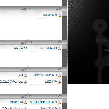
الأحد
4
الإثنين
hosam
(19)
>
>
>
الأحد
11
الإثنين
6 أعياد ميلاد
الفيصل13
(53)
>
>
>
الأحد
18
الإثنين
(21)
omar AL-5alde
النين
>
>
(14)
WWE
مجنون ALEX10
(16)
>
الأحد
25
الإثنين
tomas
(25)
ABO HANNA1985
(27)
>
>
(15)
hassn96
تيري فلسطين
(22)