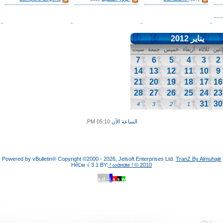
يناير 2012
إثنين
ثلاثاء
أربعاء
خميس
جمعة
سبت
7
6
5
4
3
2
14
13
12
11
10
9
21
20
19
18
17
16
28
27
26
25
24
23
31
30
4
3
2
1
الساعة الآن
05:10 PM
.
Powered by vBulletin® Copyright ©2000 - 2026, Jelsoft Enterprises Ltd.
TranZ By Almuhajir
HêĽм √ 3.1 BY:
! ωαнαм ! © 2010
a.d -
i.
s.
s.
w