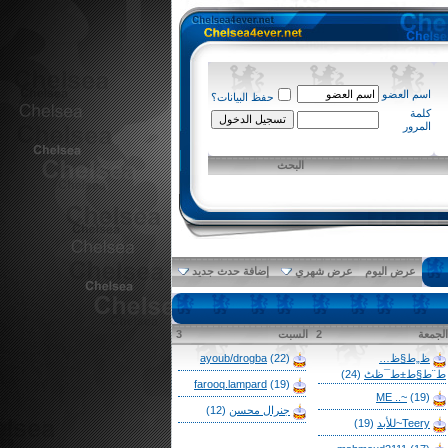
اسم العضو
حفظ البيانات؟
كلمة
المرور
البحث
عرض اليوم
عرض شهري
إضافة حدث جديد
الجمعة
2
السبت
3
ظ„ط§ظ…
(22)
ayoub/drogba
ط¨ط§ط±ط¯ظٹ
(24)
farooq.lampard
(19)
ME ..~
(19)
جنرال محسن
(12)
Teery~للأبد
(19)