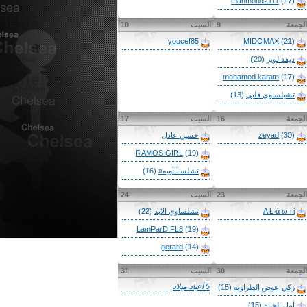
mahmoud2111
(17)
الجمعة
9
السبت
10
youcef85
MIDOMAX
(21)
ديفد لويز
(20)
mohamed karam
(17)
تشيلساوي قلبي
(13)
الجمعة
16
السبت
17
(30)
zeyad
حسين عادل
RAMOS GIRL
(19)
تشلسـآـآويه«
(16)
الجمعة
23
السبت
24
A Ł ά ω ί ί
تشلساوي الابد
(22)
LamParD FL8
(19)
gerard
(14)
الجمعة
30
السبت
31
5 أعياد ميلاد
زكي عوض الطراونة
(15)
أمل الحياة
(15)