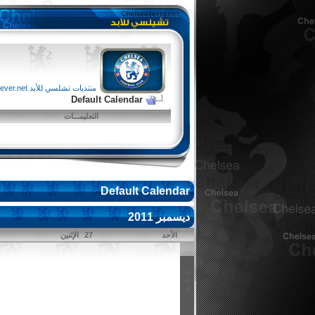
منتديات تشلسي للأبد chelsea4ever.net
Default Calendar
التعليمـــات
Default Calendar
ديسمبر 2011
الأحد
27
الإثنين
>
>
>