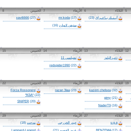
5
الثلاثاء
6
الأربعاء
7
الخميس
8
أبــنــك يــاعــراق
(23)
(17)
mr.koda
(27)
xavi6666
ستيفن لامبارد
(16)
12
الثلاثاء
13
الأربعاء
14
الخميس
15
ذئب البلوز
تشيلسي 11
redspider1990
(22)
19
الثلاثاء
20
الأربعاء
21
الخميس
22
Forza Rossonere
razan 3laa
(23)
kazem chelsea
(32)
*KSA*
(22)
gimy
(21)
SNIPER
(20)
NaderT9
(16)
26
الثلاثاء
27
الأربعاء
28
الخميس
29
u.g.a
حيدر الخزرجي
مدحت
(18)
(17)
BENZEMA
عزوز القصيم
(21)
Lampard-Legend