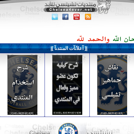
|[ آعلآنآت المنتدىآ ]|