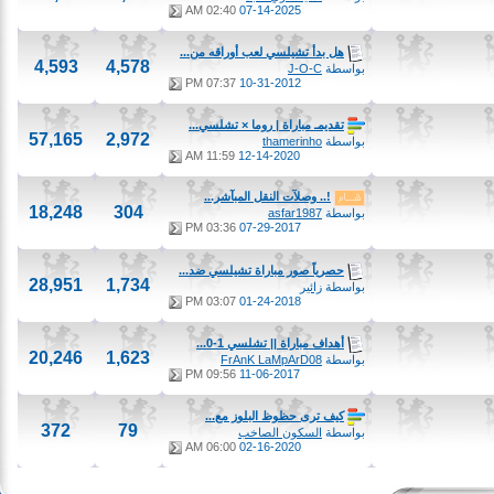
02:40 AM
07-14-2025
هل بدأ تشيلسي لعب أوراقه من...
4,593
4,578
بواسطة
J-O-C
07:37 PM
10-31-2012
تقديمـ مباراة | روما × تشلسي...
57,165
2,972
بواسطة
thamerinho
11:59 AM
12-14-2020
!.. وصلآت النقل المبآشر...
18,248
304
بواسطة
asfar1987
03:36 PM
07-29-2017
حصرياً صور مباراة تشيلسي ضد...
28,951
1,734
بواسطة
زائير
03:07 PM
01-24-2018
أهداف مباراة || تشلسي 1-0...
20,246
1,623
بواسطة
FrAnK LaMpArD08
09:56 PM
11-06-2017
كيف ترى حظوظ البلوز مع...
372
79
بواسطة
السكون الصاخب
06:00 AM
02-16-2020