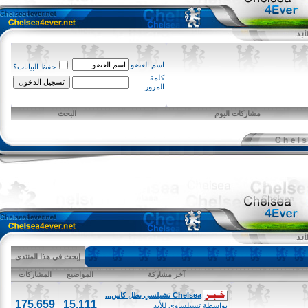
اسم العضو
حفظ البيانات؟
كلمة
المرور
مشاركات اليوم
البحث
إبحث في هذا المنتدى
آخر مشاركة
المواضيع
المشاركات
Chelsea تشيلسي بطل كاس...
175,659
15,111
بواسطة
تشيلساوي للأبد