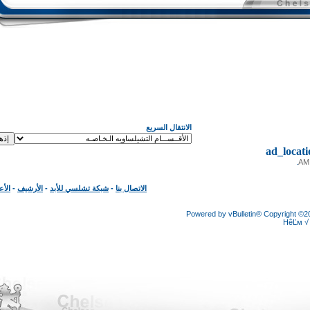
الانتقال السريع
ad_loc
الاتصال بنا
-
شبكة تشلسي للأبد
-
الأرشيف
-
الأعلى
Powered by vBulletin® Copyright
HêĽ