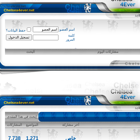
اسم العضو
حفظ البيانات؟
كلمة
المرور
مشاركات اليوم
البحث
إبحث في هذا المنتدى
آخر مشاركة
المواضيع
المشاركات
خاص
1,271
7,738