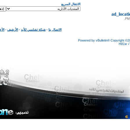
الانتقال السريع
ad_loc
الاتصال بنا
-
شبكة تشلسي للأبد
-
الأرشيف
-
الأعلى
Powered by vBulletin® Copyright
HêĽ