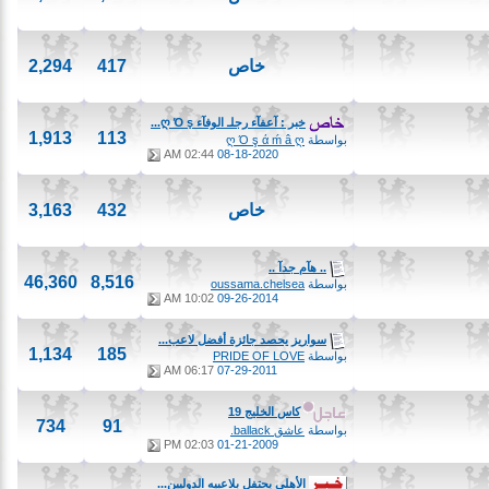
خاص
417
2,294
خبر : آعفآء رجلـ الوفآء ღ Ό ş...
1,913
113
بواسطة
ღ Ό ş ά ḿ â ღ
02:44 AM
08-18-2020
خاص
432
3,163
.. هآم جدآ ..
46,360
8,516
بواسطة
oussama.chelsea
10:02 AM
09-26-2014
سواريز يحصد جائزة أفضل لاعب...
1,134
185
بواسطة
PRIDE OF LOVE
06:17 AM
07-29-2011
كاس الخليج 19
734
91
بواسطة
عاشق ballack.
02:03 PM
01-21-2009
الأهلي يحتفل بلاعبيه الدوليين...