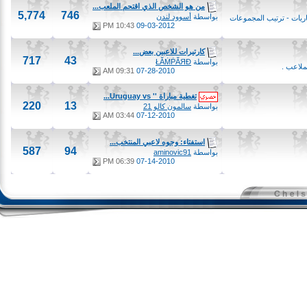
من هو الشخص الذي اقتحم الملعب...
5,774
746
بواسطة
أسوود لندن
يات - ترتيب المجموعات
10:43 PM
09-03-2012
كارتيرات للاعبين بعض...
717
43
بواسطة
ŁĂṀṖĂЯĐ
ب .
09:31 AM
07-28-2010
تغطية مباراة '' Uruguay vs...
220
13
بواسطة
سالمون كالو 21
03:44 AM
07-12-2010
استفتاء: وجوه لاعبي المنتخب...
587
94
بواسطة
aminovic91
06:39 PM
07-14-2010