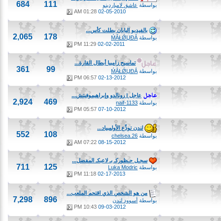
684
111
بواسطة
عاشق لامباردينو
01:28 AM
02-05-2010
بالفيديو اليابان بطلت كأس...
2,065
178
بواسطة
ḾẮŁǾЏĐẮ
11:29 PM
02-02-2011
تماسيح زامبيا أبطال القارة...
361
99
بواسطة
ḾẮŁǾЏĐẮ
06:57 PM
02-13-2012
عاجل | رونالدو وإبراهيموفيتش...
2,924
469
بواسطة
naif-1133
05:57 PM
07-10-2012
لندن تودِّع الأولمبياد...
552
108
بواسطة
chelsea.26
07:22 AM
08-15-2012
سجـل حـظوركـ بـ لاعبكـ المفضل...
711
125
بواسطة
Luka Modric
11:18 PM
02-17-2013
من هو الشخص الذي اقتحم الملعب...
7,298
896
بواسطة
أسوود لندن
10:43 PM
09-03-2012