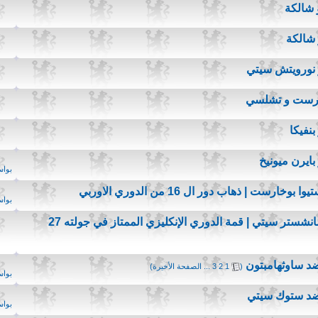
 شالكة
 شالكة
 نورويتش سيتي
خارست و تشلسي
نفيكا
ايرن ميونيخ
بوا
رست | ذهاب دور ال 16 من الدوري الاوربي
بوا
نشستر سيتي | قمة الدوري الإنكليزي الممتاز في جولته 27
د ساوثهامبتون
‏
(
1
2
3
...
الصفحة الأخيرة
)
بوا
ضد ستوك سيتي
بوا