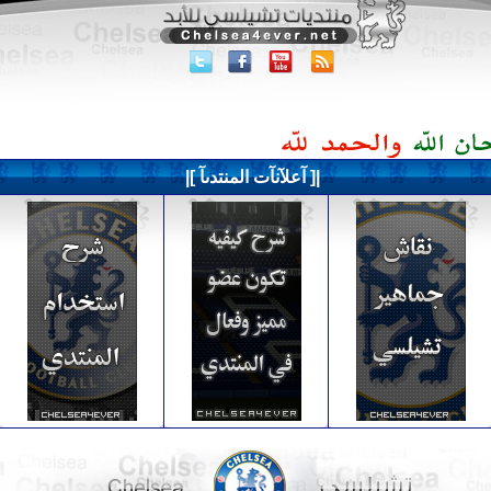
|[ آعلآنآت المنتدىآ ]|