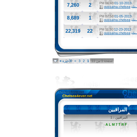
06:48 PM
01-10-2013
7,260
2
سطة
oussama.chelsea
07:58 PM
01-05-2013
8,689
1
سطة
oussama.chelsea
11:30 PM
12-23-2012
22,319
22
سطة
oussama.chelsea
صفحة 1 من 11
1
2
3
>
الأخيرة
»
المراقبين
المراقبين : 1
A L M 7 T R F