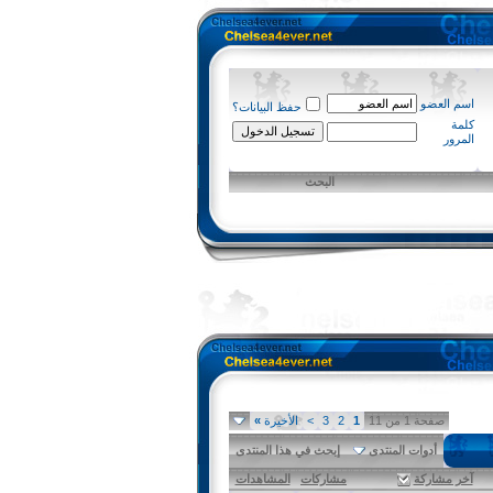
اسم العضو
حفظ البيانات؟
كلمة
المرور
البحث
صفحة 1 من 11
1
2
3
>
الأخيرة
»
أدوات المنتدى
إبحث في هذا المنتدى
آخر مشاركة
مشاركات
المشاهدات