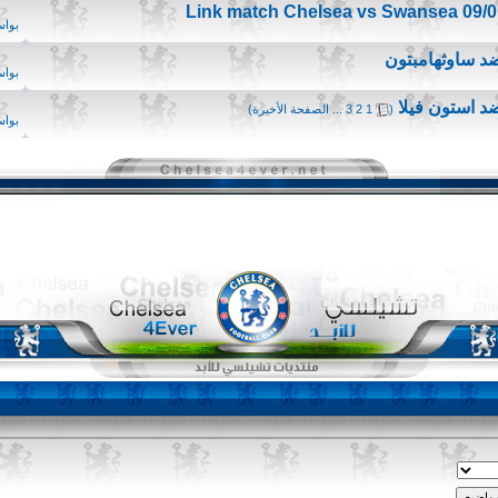
Link match Chelsea vs Swansea 09/01
بوا
د ساوثهامبتون
بوا
 استون فيلا
‏
(
1
2
3
...
الصفحة الأخيرة
)
بوا