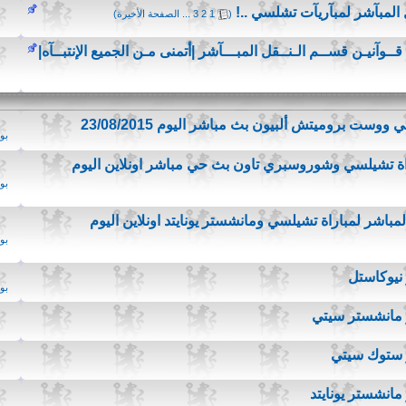
 المبآشر لمبآريآت تشلسي ..!
‏
(
1
2
3
...
الصفحة الأخيرة
)
 قــوآنيـن قســم الـنــقل المبـــآشر |أتمنى مـن الجميع الإنتبــآه|
وست بروميتش ألبيون بث مباشر اليوم 23/08/2015
بو
اة تشيلسي وشوروسبري تاون بث حي مباشر اونلاين اليوم
بو
باشر لمباراة تشيلسي ومانشستر يونايتد اونلاين اليوم
بو
نيوكاستل
بو
 مانشستر سيتي
 ستوك سيتي
مانشستر يونايتد