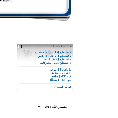
تعليمات المشاركة
لا تستطيع
إضافة مواضيع جديدة
لا تستطيع
الرد على المواضيع
لا تستطيع
إرفاق ملفات
لا تستطيع
تعديل مشاركاتك
is
BB code
متاحة
الابتسامات
متاحة
كود [IMG]
متاحة
كود HTML
معطلة
قوانين المنتدى