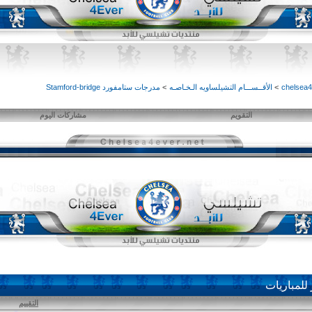
>
الأقــســـام التشيلساويه الـخـاصـه
>
مدرجات ستامفورد Stamford-bridge
التقويم
مشاركات اليوم
للمباريات
التقييم