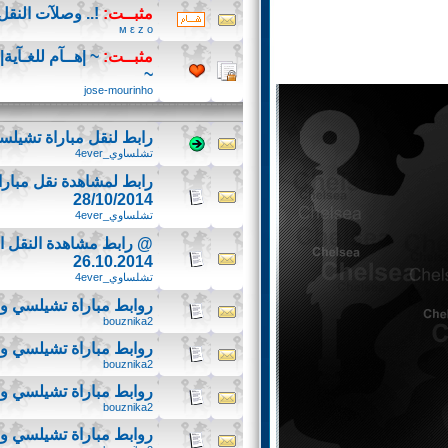
مثبــت:
!.. وصلآت النقل
м ε z o
مثبــت:
~ |هــآم للغـآية|
~
jose-mourinho
رابط لنقل مباراة تشيلسي و
تشلساوي_4ever
رابط لمشاهدة نقل مبار
28/10/2014
تشلساوي_4ever
@ رابط مشاهدة النقل الم
26.10.2014
تشلساوي_4ever
روابط مباراة تشيلسي و 
bouznika2
روابط مباراة تشيلسي و
bouznika2
روابط مباراة تشيلسي و
bouznika2
روابط مباراة تشيلسي و 