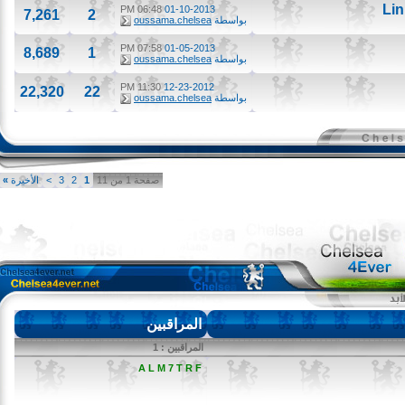
06:48 PM
01-10-2013
7,261
2
بواسطة
oussama.chelsea
07:58 PM
01-05-2013
8,689
1
بواسطة
oussama.chelsea
11:30 PM
12-23-2012
22,320
22
بواسطة
oussama.chelsea
صفحة 1 من 11
1
2
3
>
الأخيرة
»
المراقبين
المراقبين : 1
A L M 7 T R F