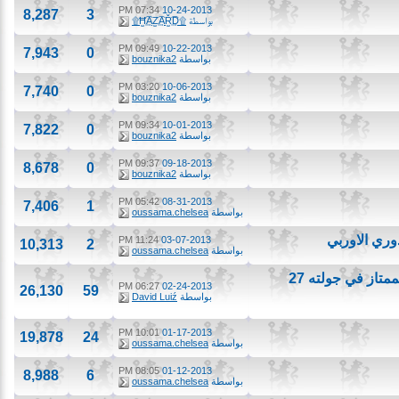
07:34 PM
10-24-2013
8,287
3
بواسطة
۩Ħ̫͢͡AZ̫͢͡AŘ̫͢͡D۩
09:49 PM
10-22-2013
7,943
0
بواسطة
bouznika2
03:20 PM
10-06-2013
7,740
0
بواسطة
bouznika2
09:34 PM
10-01-2013
7,822
0
بواسطة
bouznika2
09:37 PM
09-18-2013
8,678
0
بواسطة
bouznika2
05:42 PM
08-31-2013
7,406
1
بواسطة
oussama.chelsea
11:24 PM
03-07-2013
10,313
2
بواسطة
oussama.chelsea
 في جولته 27
06:27 PM
02-24-2013
26,130
59
بواسطة
David Luiź
10:01 PM
01-17-2013
19,878
24
بواسطة
oussama.chelsea
08:05 PM
01-12-2013
8,988
6
بواسطة
oussama.chelsea