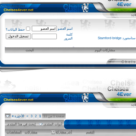
اسم العضو
حفظ البيانات؟
كلمة
Stamford-b
المرور
مشاركات اليوم
البحث
صفحة 1 من 11
1
2
3
>
الأخيرة
»
أدوات المنتدى
إبحث في هذا المنتدى
التقييم
آخر مشاركة
مشاركات
المشاهدات