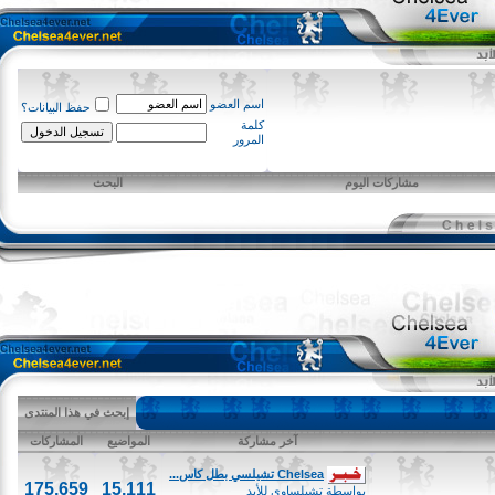
اسم العضو
حفظ البيانات؟
كلمة
المرور
مشاركات اليوم
البحث
إبحث في هذا المنتدى
آخر مشاركة
المواضيع
المشاركات
Chelsea تشيلسي بطل كاس...
175,659
15,111
بواسطة
تشيلساوي للأبد