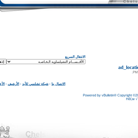
الانتقال السريع
ad_loc
الاتصال بنا
-
شبكة تشلسي للأبد
-
الأرشيف
-
الأعلى
Powered by vBulletin® Copyright
HêĽ