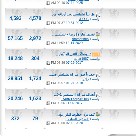
02:40 AM
07-14-2025
هل بدأ تشيلسي لعب أوراقه من...
4,593
4,578
بواسطة
J-O-C
07:37 PM
10-31-2012
تقديمـ مباراة | روما × تشلسي...
57,165
2,972
بواسطة
thamerinho
11:59 AM
12-14-2020
!.. وصلآت النقل المبآشر...
18,248
304
بواسطة
asfar1987
03:36 PM
07-29-2017
حصرياً صور مباراة تشيلسي ضد...
28,951
1,734
بواسطة
زائير
03:07 PM
01-24-2018
أهداف مباراة || تشلسي 1-0...
20,246
1,623
بواسطة
FrAnK LaMpArD08
09:56 PM
11-06-2017
كيف ترى حظوظ البلوز مع...
372
79
بواسطة
السكون الصاخب
06:00 AM
02-16-2020