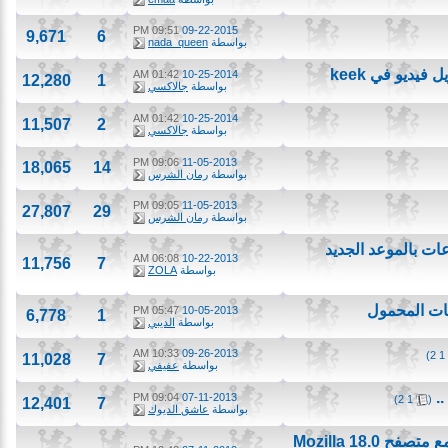
09:51 PM
09-22-2015
9,671
6
بواسطة
nada_queen
01:42 AM
10-25-2014
12,280
1
بواسطة
جالاكسي
01:42 AM
10-25-2014
11,507
2
بواسطة
جالاكسي
09:06 PM
11-05-2013
18,065
14
بواسطة
رمان الشرس
09:05 PM
11-05-2013
27,807
29
بواسطة
رمان الشرس
06:08 AM
10-22-2013
11,756
7
بواسطة
ZOLA
 المحمول
05:47 PM
10-05-2013
6,778
1
بواسطة
الديبي
10:33 AM
09-26-2013
11,028
7
بواسطة
عفيفي
09:04 PM
07-11-2013
)
2
1
12,401
7
بواسطة
عاشق الديوك
حل مشكلة عدم توافق برنامج Internet Download Manager مع متصفح 18.0 Mozilla