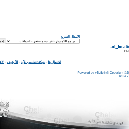
الانتقال السريع
ad_loc
الاتصال بنا
-
شبكة تشلسي للأبد
-
الأرشيف
-
الأعلى
Powered by vBulletin® Copyright
HêĽ