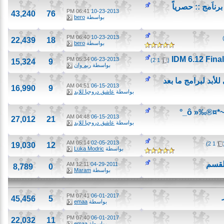
اَمج :: حصرياً
06:41 PM
10-23-2013
43,240
76
بواسطة
bero
06:40 PM
10-23-2013
22,439
18
بواسطة
bero
‏
05:34 PM
06-23-2013
)
2
1
(
15,324
9
بواسطة
ريم وان
بد لبرامج ما بعد
04:51 AM
06-15-2013
16,990
9
بواسطة
عاشق دروجبا للابد
04:48 AM
06-15-2013
27,012
21
بواسطة
عاشق دروجبا للابد
05:14 AM
02-05-2013
)
2
19,030
12
بواسطة
Luka Modric
سم
12:11 AM
04-29-2011
8,789
0
بواسطة
Maram
07:41 PM
06-01-2017
45,456
5
بواسطة
emaa
07:40 PM
06-01-2017
22,032
11
بواسطة
emaa