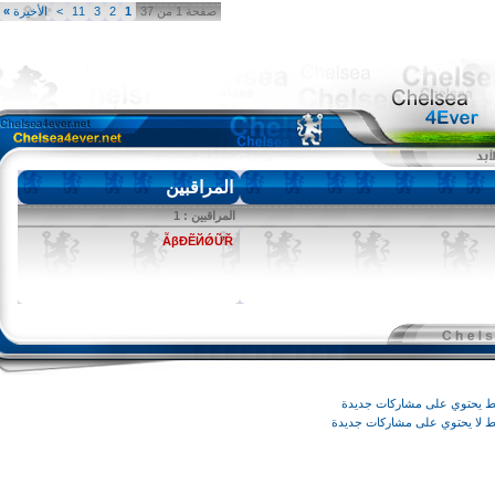
صفحة 1 من 37
1
2
3
11
>
الأخيرة
»
المراقبين
المراقبين : 1
ẪβĐẼЙǾỮŘ
وي على مشاركات جديدة
يحتوي على مشاركات جديدة