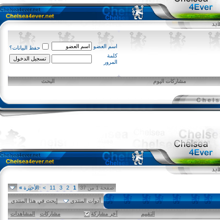
اسم العضو
حفظ البيانات؟
كلمة
المرور
مشاركات اليوم
البحث
صفحة 1 من 37
1
2
3
11
>
الأخيرة
»
أدوات المنتدى
إبحث في هذا المنتدى
التقييم
آخر مشاركة
مشاركات
المشاهدات