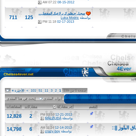
07:22 AM
08-15-2012
سجـل حـظوركـ بـ لاعبكـ المفضل...
711
125
بواسطة
Luka Modric
11:18 PM
02-17-2013
صفحة 1 من 239
1
2
3
11
51
101
>
الأخيرة
»
أدوات المنتدى
إبحث في هذا المنتدى
التقييم
آخر مشاركة
مشاركات
المشاهدات
03:58 PM
12-21-2012
12,828
2
بواسطة
ḾẮŁǾЏĐẮ
بلوز ||::
11:24 AM
12-14-2012
14,798
6
بواسطة
crazy-boy