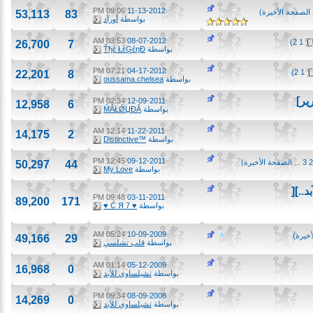
09:06 PM
11-13-2012
حة الأخيرة
)
53,113
83
بواسطة
أورآد
03:53 AM
08-07-2012
)
2
26,700
7
بواسطة
Ťђέ ŁέĢέŋĐ
07:21 PM
04-17-2012
)
2
22,201
8
بواسطة
oussama.chelsea
02:34 PM
12-09-2011
12,958
6
بواسطة
ḾẮŁǾЏĐẮ
12:14 AM
11-22-2011
14,175
2
بواسطة
™Distinctive
12:45 PM
09-12-2011
..
الصفحة الأخيرة
)
50,297
44
بواسطة
My Love
[
09:48 PM
03-11-2011
89,200
171
بواسطة
♥ 7 Ć Я ♥
05:24 AM
10-09-2009
ة
)
49,166
29
بواسطة
قلب تشلسي
01:14 AM
05-12-2009
16,968
0
بواسطة
تشيلساوي للأبد
09:34 PM
08-09-2008
14,269
0
بواسطة
تشيلساوي للأبد