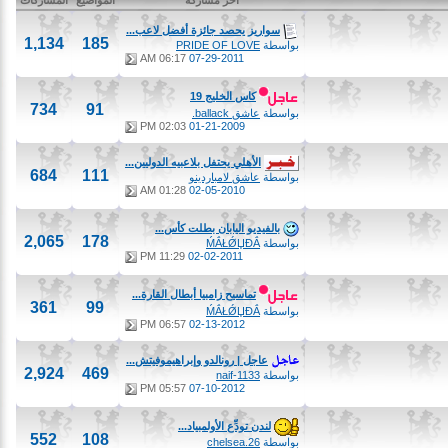
آخر مشاركة
المواضيع
المشاركات
سواريز يحصد جائزة أفضل لاعب...
1,134
185
بواسطة
PRIDE OF LOVE
06:17 AM
07-29-2011
كاس الخليج 19
734
91
بواسطة
عاشق ballack.
02:03 PM
01-21-2009
الأهلي يحتفل بلاعبيه الدوليين...
684
111
بواسطة
عاشق لامباردينو
01:28 AM
02-05-2010
بالفيديو اليابان بطلت كأس...
2,065
178
بواسطة
ḾẮŁǾЏĐẮ
11:29 PM
02-02-2011
تماسيح زامبيا أبطال القارة...
361
99
بواسطة
ḾẮŁǾЏĐẮ
06:57 PM
02-13-2012
عاجل | رونالدو وإبراهيموفيتش...
2,924
469
بواسطة
naif-1133
05:57 PM
07-10-2012
لندن تودِّع الأولمبياد...
552
108
بواسطة
chelsea.26