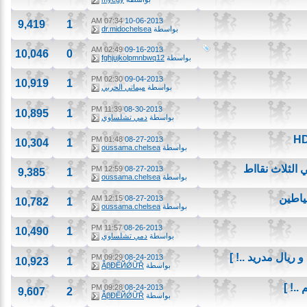
07:34 AM
10-06-2013
9,419
1
بواسطة
dr.midochelsea
02:49 AM
09-16-2013
10,046
0
بواسطة
fghjujkolpmnbwq12
02:30 PM
09-04-2013
10,919
1
بواسطة
ميماتي الحربي
11:39 PM
08-30-2013
10,895
1
بواسطة
دمي تشلساوي
01:48 PM
08-27-2013
10,304
1
بواسطة
oussama.chelsea
ثلاث نقااط
12:59 PM
08-27-2013
9,385
1
بواسطة
oussama.chelsea
طين
12:15 AM
08-27-2013
10,782
1
بواسطة
oussama.chelsea
11:57 PM
08-26-2013
10,490
1
بواسطة
دمي تشلساوي
ل مدريد ..! ]
09:29 PM
08-24-2013
10,923
1
بواسطة
ẪβĐẼЙǾỮŘ
 ]
09:28 PM
08-24-2013
9,607
2
بواسطة
ẪβĐẼЙǾỮŘ