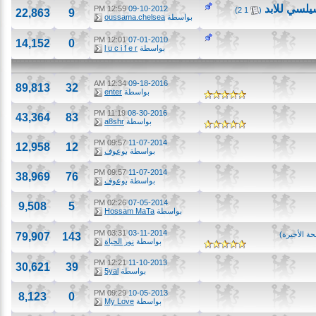
ي للابد
‏
12:59 PM
09-10-2012
)
2
1
(
22,863
9
بواسطة
oussama.chelsea
12:01 PM
07-01-2010
14,152
0
بواسطة
l u c i f e r
12:34 AM
09-18-2016
89,813
32
بواسطة
enter
11:19 PM
08-30-2016
43,364
83
بواسطة
a8shr
09:57 PM
11-07-2014
12,958
12
بواسطة
بوعوف
09:57 PM
11-07-2014
38,969
76
بواسطة
بوعوف
02:26 PM
07-05-2014
9,508
5
بواسطة
Hossam MaTa
03:31 PM
03-11-2014
أخيرة
)
79,907
143
بواسطة
نور الحياة
12:21 PM
11-10-2013
30,621
39
بواسطة
5yal
09:29 PM
10-05-2013
8,123
0
بواسطة
My Love