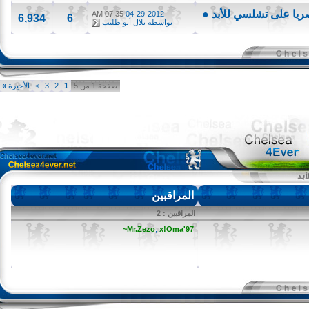
07:35 AM
04-29-2012
6,934
6
بواسطة
بلال أبو طليب
صفحة 1 من 5
1
2
3
>
الأخيرة
»
المراقبين
المراقبين : 2
Mr.Zezo
,
x!Oma'97~