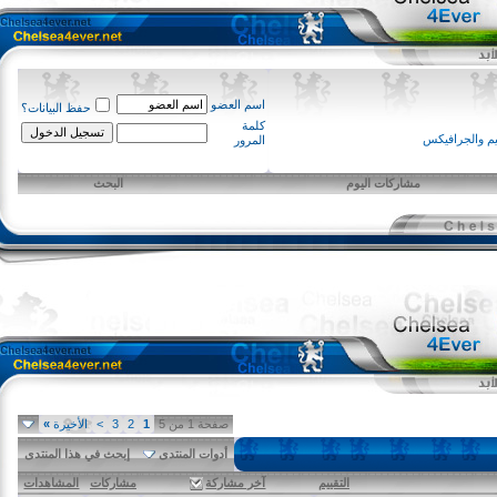
اسم العضو
حفظ البيانات؟
كلمة
لجرافيكس
المرور
مشاركات اليوم
البحث
صفحة 1 من 5
1
2
3
>
الأخيرة
»
أدوات المنتدى
إبحث في هذا المنتدى
التقييم
آخر مشاركة
مشاركات
المشاهدات