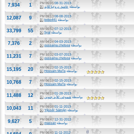
05:05 PM
08-31-2013
7,934
1
بواسطة
عاشق دروجبا للابد
09:13 PM
08-08-2013
12,087
9
بواسطة
bobo441
05:52 AM
07-12-2013
33,799
55
بواسطة
5yal
04:24 AM
04-03-2013
7,376
2
بواسطة
oussama.chelsea
10:32 PM
03-07-2013
11,231
7
بواسطة
oussama.chelsea
06:23 AM
02-15-2013
15,195
20
بواسطة
Hossam MaTa
06:19 AM
02-15-2013
10,768
7
بواسطة
Hossam MaTa
08:19 PM
01-28-2013
11,488
12
بواسطة
شموخي للأبد جنوبي
09:08 PM
01-11-2013
10,043
11
بواسطة
Yặssĕr Sálmặŋ
09:47 PM
12-31-2012
9,627
5
بواسطة
massari
06:45 PM
11-11-2012