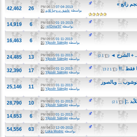
06:13 PM
07-04-2013
42,462
26
بواسطة
عاشق دروجبا للابد
03:50 PM
01-15-2013
14,919
6
بواسطة
x!Oma'97~
09:05 PM
01-11-2013
16,463
6
بواسطة
Yặssĕr Sálmặŋ
‏
09:05 PM
01-11-2013
)
2
1
(
24,485
13
بواسطة
Yặssĕr Sálmặŋ
‏
09:04 PM
01-11-2013
)
3
2
1
(
32,390
17
بواسطة
Yặssĕr Sálmặŋ
ب ... وبالصور
09:03 PM
01-11-2013
25,146
11
بواسطة
Yặssĕr Sálmặŋ
.:|
‏
09:01 PM
01-11-2013
)
2
1
(
28,790
10
بواسطة
Yặssĕr Sálmặŋ
09:00 PM
01-11-2013
14,653
6
بواسطة
Yặssĕr Sálmặŋ
04:10 AM
12-05-2012
54,556
63
بواسطة
Luka Modric