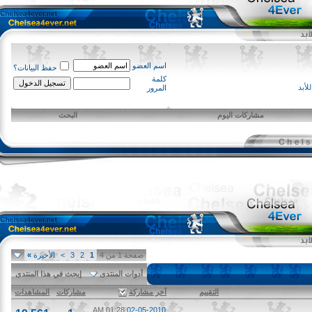
اسم العضو
حفظ البيانات؟
كلمة
المرور
مشاركات اليوم
البحث
صفحة 1 من 4
1
2
3
>
الأخيرة
»
أدوات المنتدى
إبحث في هذا المنتدى
التقييم
آخر مشاركة
مشاركات
المشاهدات
01:28 AM
02-05-2010