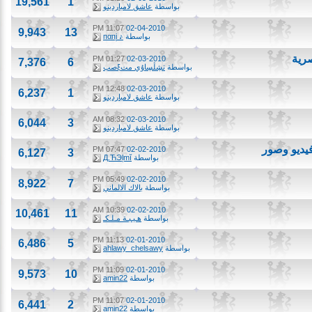
19,561
1
بواسطة
عاشق لامباردينو
11:07 PM
02-04-2010
9,943
13
بواسطة
♪ пαпį
ة
01:27 PM
02-03-2010
7,376
6
بواسطة
تڜڷڛاۇي متξصب
12:48 PM
02-03-2010
6,237
1
بواسطة
عاشق لامباردينو
08:32 AM
02-03-2010
6,044
3
بواسطة
عاشق لامباردينو
يو وصور
07:47 PM
02-02-2010
6,127
3
بواسطة
Д.ЋЭļmĭ
05:49 PM
02-02-2010
8,922
7
بواسطة
بالاك الالماني
10:39 AM
02-02-2010
10,461
11
بواسطة
هـيـبـة مـلـكـ
11:13 PM
02-01-2010
6,486
5
بواسطة
ahlawy_chelsawy
11:09 PM
02-01-2010
9,573
10
بواسطة
amin22
11:07 PM
02-01-2010
6,441
2
بواسطة
amin22