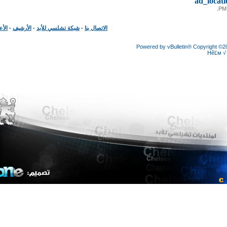
ad_loc
الاتصال بنا
-
شبكة تشلسي للأبد
-
الأرشيف
-
الأعلى
Powered by vBulletin® Copyright
HêĽ