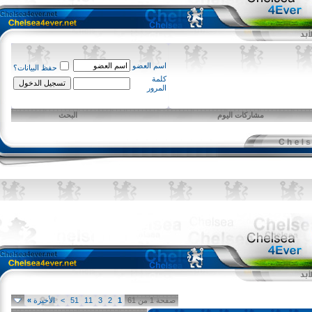
اسم العضو
حفظ البيانات؟
كلمة
المرور
مشاركات اليوم
البحث
صفحة 1 من 61
1
2
3
11
51
>
الأخيرة
»