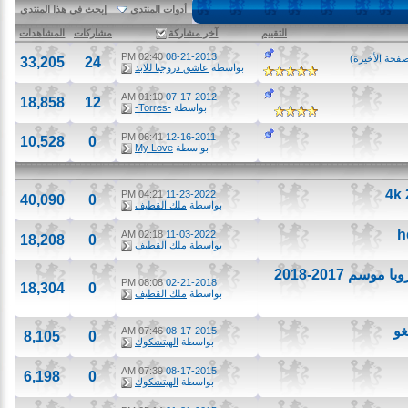
أدوات المنتدى
إبحث في هذا المنتدى
التقييم
آخر مشاركة
مشاركات
المشاهدات
02:40 PM
08-21-2013
 الأخيرة
)
33,205
24
بواسطة
عاشق دروجبا للابد
01:10 AM
07-17-2012
18,858
12
بواسطة
-Torres-
06:41 PM
12-16-2011
10,528
0
بواسطة
My Love
04:21 PM
11-23-2022
40,090
0
بواسطة
ملك القطيف
02:18 AM
11-03-2022
18,208
0
بواسطة
ملك القطيف
هدف ليونيل ميسي على تشلسي ذهاب ثمن نهائي دوري أبطال أوروبا موسم 2017-2018
08:08 PM
02-21-2018
18,304
0
بواسطة
ملك القطيف
07:46 AM
08-17-2015
8,105
0
بواسطة
الهيتشكوك
07:39 AM
08-17-2015
6,198
0
بواسطة
الهيتشكوك