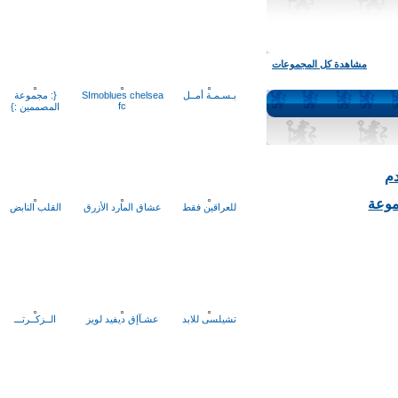
مشاهدة كل المجموعات
بـسـمـة أمــل
SImoblues chelsea
{: مجموعة
fc
المصممين :}
ة
للعراقين فقط
عشاق المارد الأزرق
القلب النابض
تشيلسى للابد
عشـآإق ديفيد لويز
الــزكــرتـــ