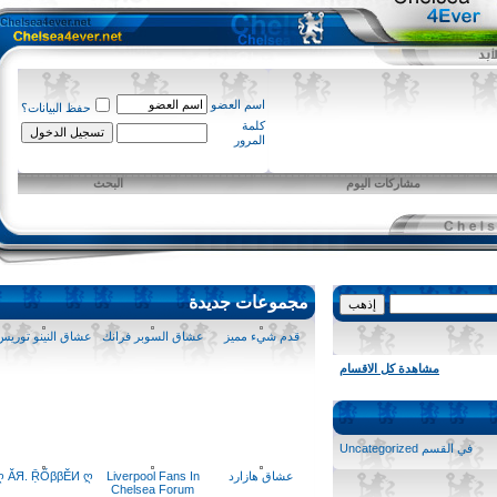
اسم العضو
حفظ البيانات؟
كلمة
المرور
مشاركات اليوم
البحث
مجموعات جديدة
قدم شيء مميز
عشاق السوبر فرانك
عشاق النينو توريس
مشاهدة كل الاقسام
في القسم
Uncategorized
عشاق هازارد
Liverpool Fans In
ღ ĂЯ. ṜŐββĔИ ღ
Chelsea Forum