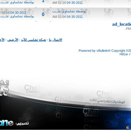
1
بواسطة
تشلساوي عتـــب
02:19 AM
04-30-2011
بواسطة
تشلساوي عتـــب
02:04 AM
04-30-2011
0
بواسطة
تشلساوي عتـــب
02:04 AM
04-30-2011
ad_loc
الاتصال بنا
-
شبكة تشلسي للأبد
-
الأرشيف
-
الأعلى
Powered by vBulletin® Copyright
HêĽ