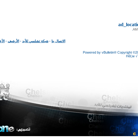
ad_loc
الاتصال بنا
-
شبكة تشلسي للأبد
-
الأرشيف
-
الأعلى
Powered by vBulletin® Copyright
HêĽ