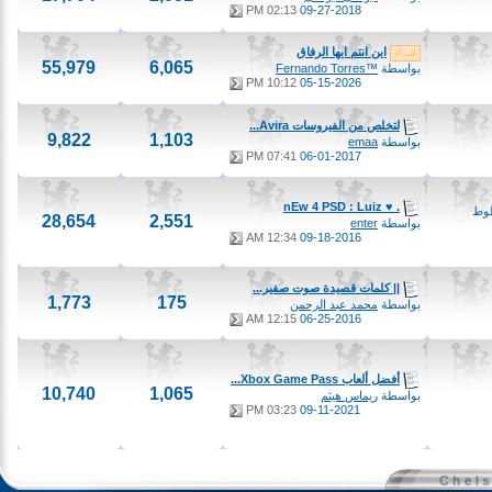
02:13 PM
09-27-2018
اين انتم ايها الرفاق
55,979
6,065
بواسطة
™Fernando Torres
10:12 PM
05-15-2026
لتخلص من الفيروسات Avira...
9,822
1,103
بواسطة
emaa
07:41 PM
06-01-2017
. ♥ nEw 4 PSD : Luiz
28,654
2,551
بواسطة
enter
12:34 AM
09-18-2016
|| كلمات قصيدة صوت صفير...
1,773
175
بواسطة
محمد عبد الرحمن
12:15 AM
06-25-2016
أفضل ألعاب Xbox Game Pass...
10,740
1,065
بواسطة
ريماس هيثم
03:23 PM
09-11-2021