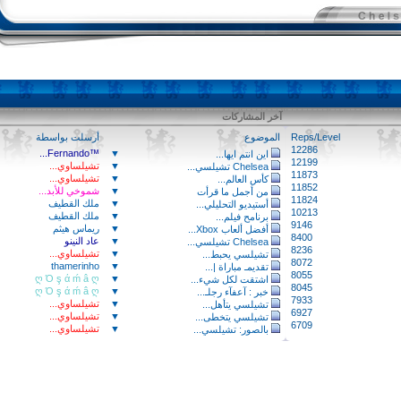
آخر المشاركات
Reps/Level
الموضوع
أرسلت بواسطة
12286
™Fernando...
▼
اين انتم ايها...
12199
▼
تشيلساوي...
Chelsea تشيلسي...
11873
▼
تشيلساوي...
كأس العالم...
11852
▼
شموخي للأبد...
من أجمل ما قرأت
11824
▼
ملك القطيف
أستيديو التحليلي...
10213
▼
ملك القطيف
برنامح فيلم...
9146
▼
ريماس هيثم
أفضل ألعاب Xbox...
8400
▼
عاد النينو
Chelsea تشيلسي...
8236
▼
تشيلساوي...
تشيلسي يحبط...
8072
thamerinho
▼
تقديمـ مباراة |...
8055
ღ Ό ş ά ḿ â ღ
▼
اشتقت لكل شيء...
8045
ღ Ό ş ά ḿ â ღ
▼
خبر : آعفآء رجلـ...
7933
▼
تشيلساوي...
تشيلسي يتأهل...
6927
▼
تشيلساوي...
تشيلسي يتخطى...
6709
▼
تشيلساوي...
بالصور: تشيلسي...