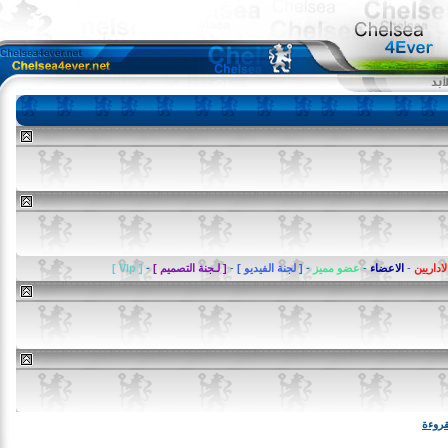
يين
-
الاعضاء
-
عضو مميز
-
[ لجنة الفيديو ]
-
[ لـجنة التصميم ]
-
[ VIp ]
ة