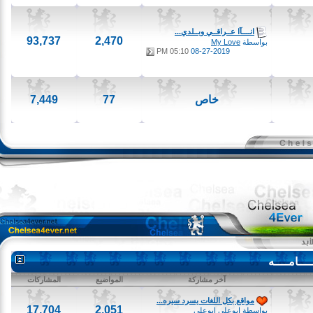
انــــآا عــراقــي وبــلدي...
93,737
2,470
بواسطة
My Love
05:10 PM
08-27-2019
خاص
77
7,449
امــــه
آخر مشاركة
المواضيع
المشاركات
مواقع بكل اللغات يسرد سيره...
17,704
2,051
بواسطة
ابوعلى ابوعلى