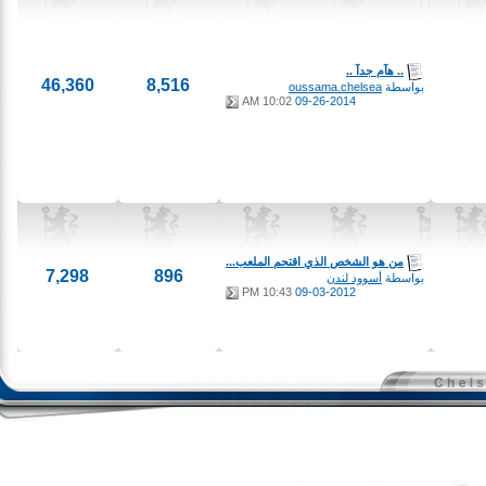
.. هآم جدآ ..
46,360
8,516
بواسطة
oussama.chelsea
10:02 AM
09-26-2014
من هو الشخص الذي اقتحم الملعب...
7,298
896
بواسطة
أسوود لندن
10:43 PM
09-03-2012