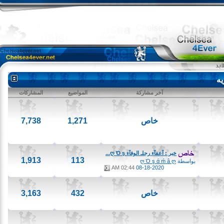
آخر مشاركة
المواضيع
المشاركات
خاص
1,271
7,738
خبر : آعفآء رجلـ الوفآء ღ Ό ş...
1,913
113
بواسطة
ღ Ό ş ά ḿ â ღ
02:44 AM
08-18-2020
خاص
432
3,163