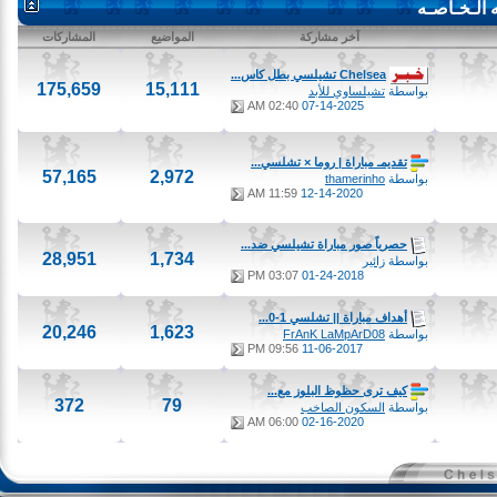
ـخـاصـه
آخر مشاركة
المواضيع
المشاركات
Chelsea تشيلسي بطل كاس...
175,659
15,111
بواسطة
تشيلساوي للأبد
02:40 AM
07-14-2025
تقديمـ مباراة | روما × تشلسي...
57,165
2,972
بواسطة
thamerinho
11:59 AM
12-14-2020
حصرياً صور مباراة تشيلسي ضد...
28,951
1,734
بواسطة
زائير
03:07 PM
01-24-2018
أهداف مباراة || تشلسي 1-0...
20,246
1,623
بواسطة
FrAnK LaMpArD08
09:56 PM
11-06-2017
كيف ترى حظوظ البلوز مع...
372
79
بواسطة
السكون الصاخب
06:00 AM
02-16-2020