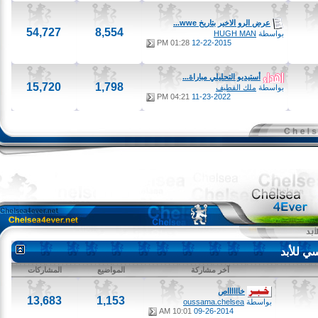
عرض الرو الاخير بتاريخ wwe...
54,727
8,554
بواسطة
HUGH MAN
01:28 PM
12-22-2015
أستيديو التحليلي مباراة...
15,720
1,798
بواسطة
ملك القطيف
04:21 PM
11-23-2022
لأبد
آخر مشاركة
المواضيع
المشاركات
خااااااص
13,683
1,153
بواسطة
oussama.chelsea
10:01 AM
09-26-2014