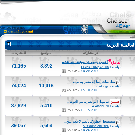
لمية العربية
آخر مشاركة
المواضيع
المشاركات
أجويرو يغيب عن موقعة الغد ضد...
71,165
8,892
بواسطة
FrAnK LaMpArD08
03:52 PM
09-29-2017
نقل مباشر مباراة مصر ومالي...
74,024
10,416
بواسطة
gmalnagy
12:59 AM
05-10-2016
صامويل ايتو يقترب من العودة...
37,929
5,416
بواسطة
A.Alsaidi 70
07:22 PM
01-15-2015
سسسجل حظوركـ بأسـم لآعـب مـن...
39,067
5,664
بواسطة
oussama.chelsea
09:57 AM
09-26-2014