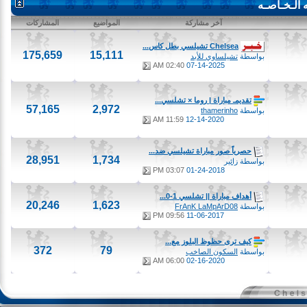
ـخـاصـه
آخر مشاركة
المواضيع
المشاركات
Chelsea تشيلسي بطل كاس...
175,659
15,111
بواسطة
تشيلساوي للأبد
02:40 AM
07-14-2025
تقديمـ مباراة | روما × تشلسي...
57,165
2,972
بواسطة
thamerinho
11:59 AM
12-14-2020
حصرياً صور مباراة تشيلسي ضد...
28,951
1,734
بواسطة
زائير
03:07 PM
01-24-2018
أهداف مباراة || تشلسي 1-0...
20,246
1,623
بواسطة
FrAnK LaMpArD08
09:56 PM
11-06-2017
كيف ترى حظوظ البلوز مع...
372
79
بواسطة
السكون الصاخب
06:00 AM
02-16-2020