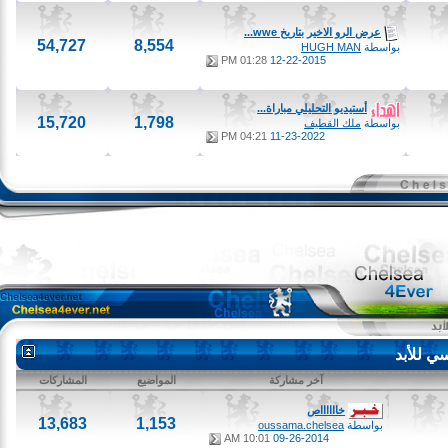
عرض الرو الاخير بتاريخ wwe...
54,727
8,554
بواسطة
HUGH MAN
01:28 PM
12-22-2015
أستيديو التحليلي مباراة...
15,720
1,798
بواسطة
ملك القطيف
04:21 PM
11-23-2022
لأبد
آخر مشاركة
المواضيع
المشاركات
خااااااص
13,683
1,153
بواسطة
oussama.chelsea
10:01 AM
09-26-2014