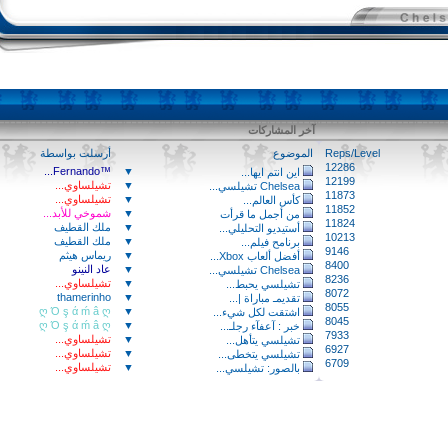
آخر المشاركات
Reps/Level
الموضوع
أرسلت بواسطة
12286
™Fernando...
▼
اين انتم ايها...
12199
▼
تشيلساوي...
Chelsea تشيلسي...
11873
▼
تشيلساوي...
كأس العالم...
11852
▼
شموخي للأبد...
من أجمل ما قرأت
11824
▼
ملك القطيف
أستيديو التحليلي...
10213
▼
ملك القطيف
برنامح فيلم...
9146
▼
ريماس هيثم
أفضل ألعاب Xbox...
8400
▼
عاد النينو
Chelsea تشيلسي...
8236
▼
تشيلساوي...
تشيلسي يحبط...
8072
thamerinho
▼
تقديمـ مباراة |...
8055
ღ Ό ş ά ḿ â ღ
▼
اشتقت لكل شيء...
8045
ღ Ό ş ά ḿ â ღ
▼
خبر : آعفآء رجلـ...
7933
▼
تشيلساوي...
تشيلسي يتأهل...
6927
▼
تشيلساوي...
تشيلسي يتخطى...
6709
▼
تشيلساوي...
بالصور: تشيلسي...