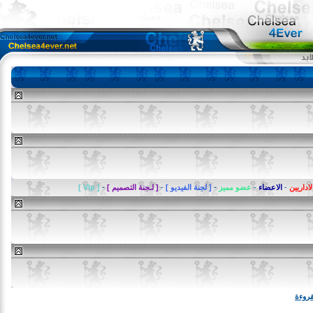
يين
-
الاعضاء
-
عضو مميز
-
[ لجنة الفيديو ]
-
[ لـجنة التصميم ]
-
[ VIp ]
ة