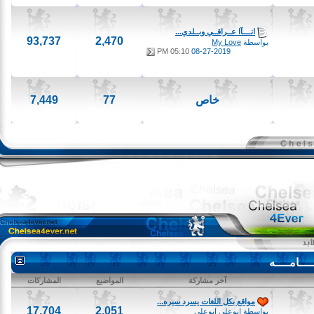
انــــآا عــراقــي وبــلدي...
93,737
2,470
بواسطة
My Love
05:10 PM
08-27-2019
خاص
77
7,449
امــــه
آخر مشاركة
المواضيع
المشاركات
مواقع بكل اللغات يسرد سيره...
17,704
2,051
بواسطة
ابوعلى ابوعلى