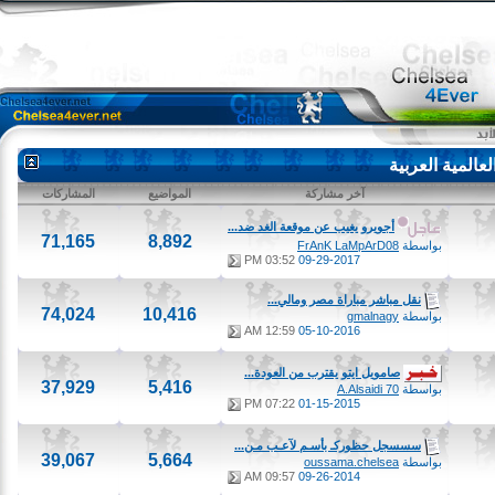
لمية العربية
آخر مشاركة
المواضيع
المشاركات
أجويرو يغيب عن موقعة الغد ضد...
71,165
8,892
بواسطة
FrAnK LaMpArD08
03:52 PM
09-29-2017
نقل مباشر مباراة مصر ومالي...
74,024
10,416
بواسطة
gmalnagy
12:59 AM
05-10-2016
صامويل ايتو يقترب من العودة...
37,929
5,416
بواسطة
A.Alsaidi 70
07:22 PM
01-15-2015
سسسجل حظوركـ بأسـم لآعـب مـن...
39,067
5,664
بواسطة
oussama.chelsea
09:57 AM
09-26-2014