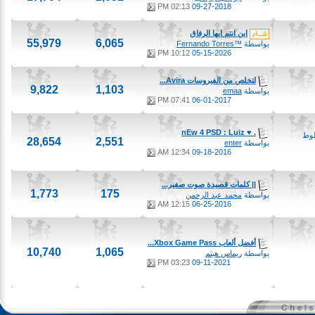
02:13 PM
09-27-2018
اين انتم ايها الرفاق
55,979
6,065
بواسطة
™Fernando Torres
10:12 PM
05-15-2026
لتخلص من الفيروسات Avira...
9,822
1,103
بواسطة
emaa
07:41 PM
06-01-2017
. ♥ nEw 4 PSD : Luiz
28,654
2,551
بواسطة
enter
12:34 AM
09-18-2016
|| كلمات قصيدة صوت صفير...
1,773
175
بواسطة
محمد عبد الرحمن
12:15 AM
06-25-2016
أفضل ألعاب Xbox Game Pass...
10,740
1,065
بواسطة
ريماس هيثم
03:23 PM
09-11-2021