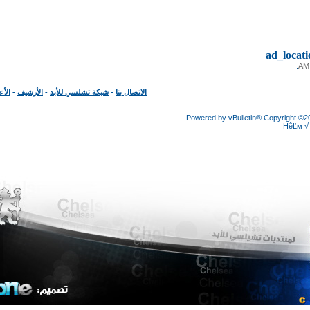
ad_loc
الاتصال بنا
-
شبكة تشلسي للأبد
-
الأرشيف
-
الأعلى
Powered by vBulletin® Copyright
HêĽ