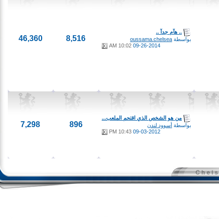
.. هآم جدآ ..
46,360
8,516
بواسطة
oussama.chelsea
10:02 AM
09-26-2014
من هو الشخص الذي اقتحم الملعب...
7,298
896
بواسطة
أسوود لندن
10:43 PM
09-03-2012