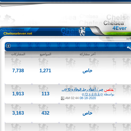
آخر مشاركة
المواضيع
المشاركات
خاص
1,271
7,738
خبر : آعفآء رجلـ الوفآء ღ Ό ş...
1,913
113
بواسطة
ღ Ό ş ά ḿ â ღ
02:44 AM
08-18-2020
خاص
432
3,163