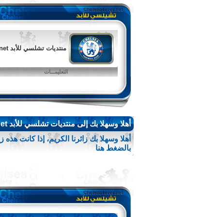
منتديات تشلسي للأبد chelsea4ever.net
التعليمـــات
أهلا وسهلا بك إلى منتديات تشلسي للأبد chelsea4ever.net.
أهلا وسهلا بك زائرنا الكريم، إذا كانت هذه 
بالضغط هنا