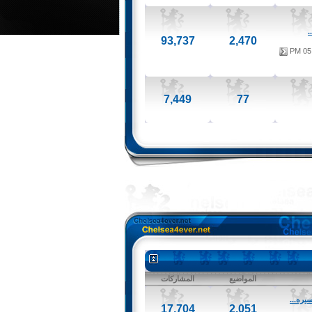
.
93,737
2,470
05:
7,449
77
المواضيع
المشاركات
يره...
17,704
2,051