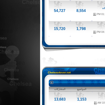
54,727
8,554
01:2
15,720
1,798
04:2
المواضيع
المشاركات
13,683
1,153
10: