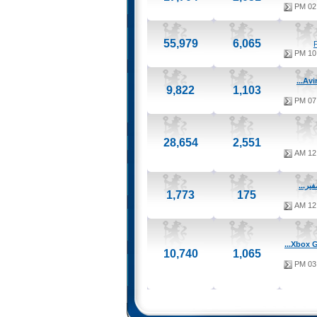
02:
55,979
6,065
10:
9,822
1,103
07:
28,654
2,551
12:
ير...
1,773
175
12:
10,740
1,065
03: