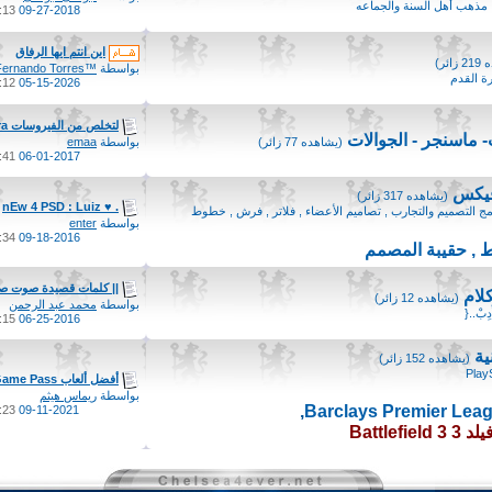
:: مذهب أهل السنة والجماعه
13 PM
09-27-2018
اين انتم ايها الرفاق
ائر)
بواسطة
™Fernando Torres
ة القدم
12 PM
05-15-2026
لتخلص من الفيروسات Avira...
ت- ماسنجر - الجوالات
(يشاهده 77 زائر)
بواسطة
emaa
41 PM
06-01-2017
فيكس
(يشاهده 317 زائر)
. ♥ nEw 4 PSD : Luiz
 التصميم والتجارب , تصاميم الأعضاء , فلاتر , فرش , خطوط
بواسطة
enter
34 AM
09-18-2016
 , حقيبة المصمم
|| كلمات قصيدة صوت صف
لام
(يشاهده 12 زائر)
بواسطة
محمد عبد الرحمن
دِبْ..{
15 AM
06-25-2016
ية
(يشاهده 152 زائر)
Play
أفضل ألعاب Xbox Game Pass...
بواسطة
ريماس هيثم
,
23 PM
09-11-2021