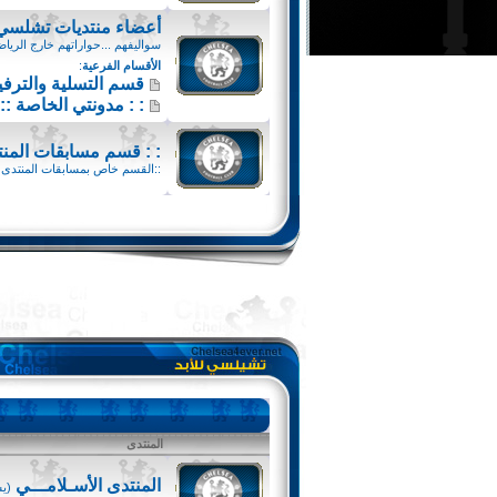
أعضاء منتديات تشلسي 
سواليفهم ...حواراتهم خارج الرياضه
الأقسام الفرعية
:
قسم التسلية والترفي
: : مدونتي الخاصة ::
: : قسم مسابقات المنت
::القسم خاص بمسابقات المنتدى ::ت
المنتدى
المنتدى الأسـلامـــي
(يشا