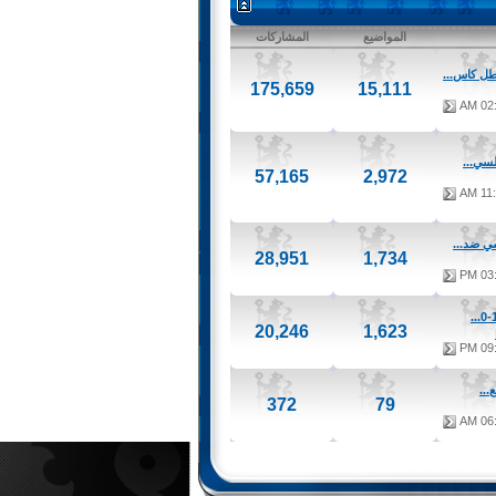
المواضيع
المشاركات
175,659
15,111
02:4
لسي...
57,165
2,972
11:5
ي ضد...
28,951
1,734
03:0
20,246
1,623
09:5
..
372
79
06:0