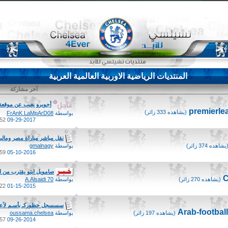
المنتديات الرياضية الاوربية العالمية العربية
آخر مشاركة
أجويرو يغيب عن موقعة 
(يشاهده 333 زائر)
بواسطة
FrAnK LaMpArD08
2 PM
09-29-2017
نقل مباشر مباراة مصر ومالي.
يشاهده 374 زائر)
بواسطة
gmalnagy
9 AM
05-10-2016
صامويل ايتو يقترب من ال
(يشاهده 270 زائر)
بواسطة
A.Alsaidi 70
2 PM
01-15-2015
سسسجل حظوركـ بأسـم لآعـ
(يشاهده 197 زائر)
بواسطة
oussama.chelsea
7 AM
09-26-2014