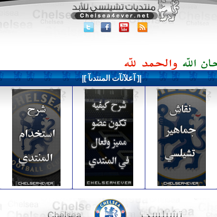
|[ آعلآنآت المنتدىآ ]|