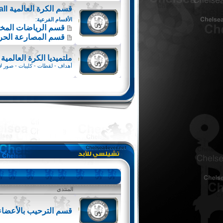
قسم الكرة العالمية worldfootball
الأقسام الفرعية
:
قسم الرياضات المخت
قسم المصارعة الحرة e
ملتميديا الكرة العالمية 
أهداف - لقطات - كليبات - صور لا
المنتدى
قسم الترحيب بالأعضاء 