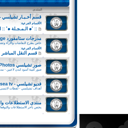
المنتدى
قسم أخـبـار تشيلسي - helsea News
الأقسام الفرعية
:
:: ˚๑ الـمـجـلة ๑˚ :: الصفحة الرئيسية ::
مدرجات ستامفورد Stamford-bridge
خاص بطرح النقاشات والآرآء وتقدي
الأقسام الفرعية
:
قسم النقل المباشر ل
صور تشيلسي Chelsea Photos
صور كتيبة أسود لندن لاعبين - مدر
فديو تشيلسي - Chelsea tv
أهداف تشيلسي - لقطات لاتنسى 
منتدى الاستطلاعات وا
يختص بأخر الاستطلاعات والتوقعا