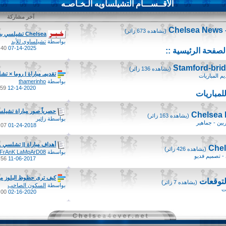
الأقــســـام التشيلساويه الـخـاصـه
آخر مشاركة
C
(يشاهده 673 زائر)
Chelsea تشيلسي بطل كاس...
بواسطة
تشيلساوي للأبد
0 AM
07-14-2025
(يشاهده 136 زائر)
تقديمـ مباراة | روما × تش
م المباريات
بواسطة
thamerinho
9 AM
12-14-2020
لمباريات
حصرياً صور مباراة تشيلس
(يشاهده 163 زائر)
بواسطة
زائير
بين - جماهير
7 PM
01-24-2018
أهداف مباراة || تشلسي 1-0...
(يشاهده 426 زائر)
بواسطة
FrAnK LaMpArD08
- تصميم فديو
6 PM
11-06-2017
كيف ترى حظوظ البلوز مع.
لتوقعات
(يشاهده 7 زائر)
بواسطة
السكون الصاخب
ت
0 AM
02-16-2020