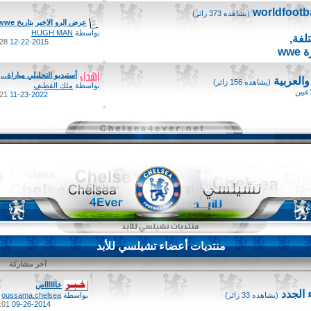
(يشاهده 373 زائر)
عرض الرو الاخير بتاريخ wwe...
بواسطة
HUGH MAN
لفة
,
8 PM
12-22-2015
ww
أستيديو التحليلي مباراة...
والعربية
(يشاهده 156 زائر)
بواسطة
ملك القطيف
عبين
1 PM
11-23-2022
منتديات أعضاء تشيلسي للأبد
آخر مشاركة
خااااااص
الجدد
(يشاهده 33 زائر)
بواسطة
oussama.chelsea
01 AM
09-26-2014