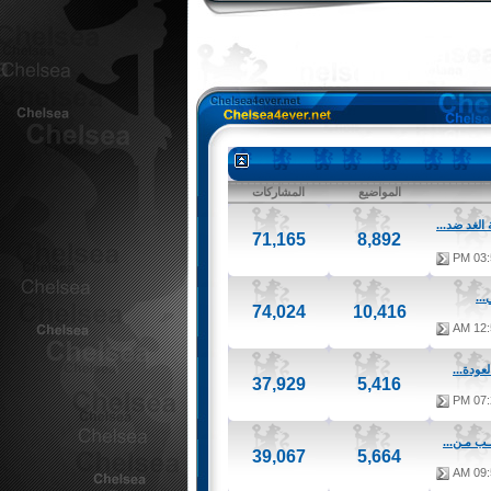
المواضيع
المشاركات
الغد ضد...
71,165
8,892
03:5
..
74,024
10,416
12:5
عودة...
37,929
5,416
07:2
ب مـن...
39,067
5,664
09:5