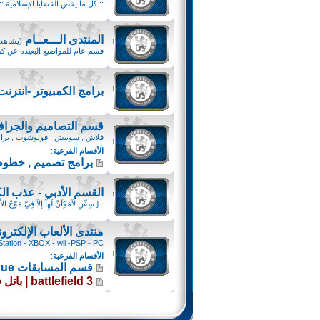
:: كل ما يخص القضايا الإسلامية 
المنتدى الـــعــام
(يشاهده 219 ز
قسم عام للمواضيع البعيده عن كر
برامج الكمبيوتر -انترن
قسم التصاميم والجرا
فلاش , سويتش , فوتوشوب , برامج
الأقسام الفرعية
:
برامج تصميم , خطوط
القسم الأدبي - عذب الك
..{ سِفّنِ لآمَكِآنْ لَهِآ إلآ فِيّ مَوّجْ الأَ
منتدى الألعاب الإلكترون
Station - XBOX - wii -PSP - PC
الأقسام الفرعية
:
قسم المسابقات Barclays Premier League
battlefield 3 | باتل فيلد 3 Battlefield 3