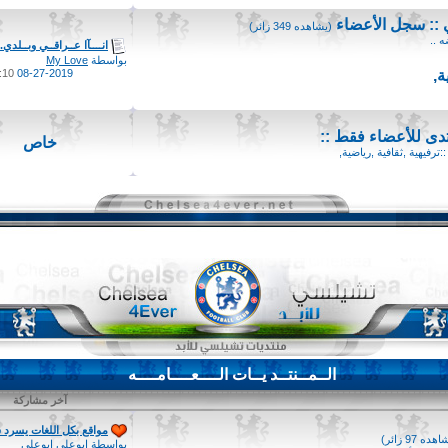
:: سجل الأعضاء
(يشاهده 349 زائر)
 ..
انــــآا عــراقــي وبــلدي..
بواسطة
My Love
ة
,
08-27-2019
10 PM
دى للأعضاء فقط ::
خاص
رفيهية ,ثقافية ,رياضية,
الــمــنتــد يــات الــــعــــامــــه
آخر مشاركة
مواقع بكل اللغات يسرد س
هده 97 زائر)
بواسطة
ابوعلى ابوعلى