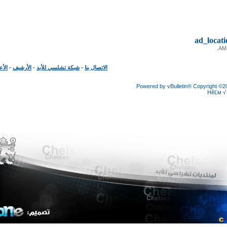
ad_loc
الاتصال بنا
-
شبكة تشلسي للأبد
-
الأرشيف
-
الأعلى
Powered by vBulletin® Copyright
HêĽ