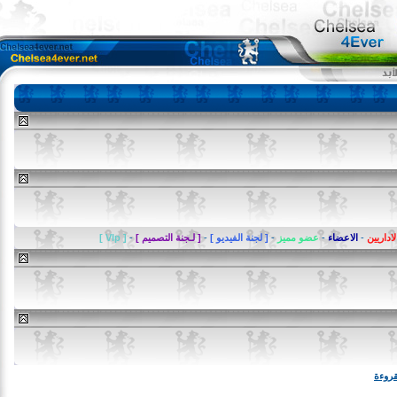
يين
-
الاعضاء
-
عضو مميز
-
[ لجنة الفيديو ]
-
[ لـجنة التصميم ]
-
[ VIp ]
ة