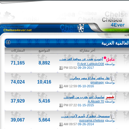
لمية العربية
آخر مشاركة
المواضيع
المشاركات
أجويرو يغيب عن موقعة الغد ضد...
71,165
8,892
بواسطة
FrAnK LaMpArD08
03:52 PM
09-29-2017
نقل مباشر مباراة مصر ومالي...
74,024
10,416
بواسطة
gmalnagy
12:59 AM
05-10-2016
صامويل ايتو يقترب من العودة...
37,929
5,416
بواسطة
A.Alsaidi 70
07:22 PM
01-15-2015
سسسجل حظوركـ بأسـم لآعـب مـن...
39,067
5,664
بواسطة
oussama.chelsea
09:57 AM
09-26-2014