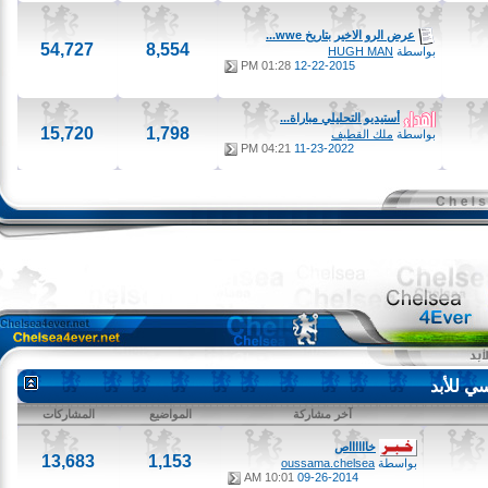
عرض الرو الاخير بتاريخ wwe...
54,727
8,554
بواسطة
HUGH MAN
01:28 PM
12-22-2015
أستيديو التحليلي مباراة...
15,720
1,798
بواسطة
ملك القطيف
04:21 PM
11-23-2022
لأبد
آخر مشاركة
المواضيع
المشاركات
خااااااص
13,683
1,153
بواسطة
oussama.chelsea
10:01 AM
09-26-2014