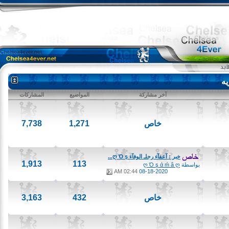
آخر مشاركة
المواضيع
المشاركات
خاص
1,271
7,738
خبر : آعفآء رجلـ الوفآء ღ Ό ş...
1,913
113
بواسطة
ღ Ό ş ά ḿ â ღ
02:44 AM
08-18-2020
خاص
432
3,163