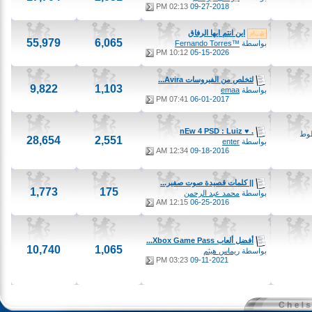
02:13 PM
09-27-2018
اين انتم ايها الرفاق
55,979
6,065
بواسطة
™Fernando Torres
10:12 PM
05-15-2026
لتخلص من الفيروسات Avira...
9,822
1,103
بواسطة
emaa
07:41 PM
06-01-2017
. ♥ nEw 4 PSD : Luiz
28,654
2,551
بواسطة
enter
12:34 AM
09-18-2016
|| كلمات قصيدة صوت صفير...
1,773
175
بواسطة
محمد عبد الرحمن
12:15 AM
06-25-2016
أفضل ألعاب Xbox Game Pass...
10,740
1,065
بواسطة
ريماس هيثم
03:23 PM
09-11-2021