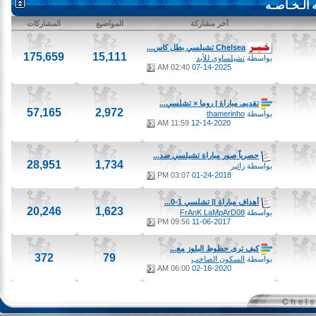
ـخـاصـه
آخر مشاركة
المواضيع
المشاركات
Chelsea تشيلسي بطل كاس...
175,659
15,111
بواسطة
تشيلساوي للأبد
02:40 AM
07-14-2025
تقديمـ مباراة | روما × تشلسي...
57,165
2,972
بواسطة
thamerinho
11:59 AM
12-14-2020
حصرياً صور مباراة تشيلسي ضد...
28,951
1,734
بواسطة
زائير
03:07 PM
01-24-2018
أهداف مباراة || تشلسي 1-0...
20,246
1,623
بواسطة
FrAnK LaMpArD08
09:56 PM
11-06-2017
كيف ترى حظوظ البلوز مع...
372
79
بواسطة
السكون الصاخب
06:00 AM
02-16-2020