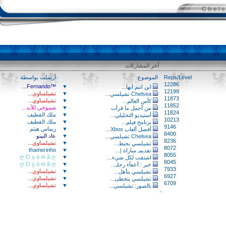
آخر المشاركات
Reps/Level
الموضوع
أرسلت بواسطة
12286
™Fernando...
▼
اين انتم ايها...
12199
▼
تشيلساوي...
Chelsea تشيلسي...
11873
▼
تشيلساوي...
كأس العالم...
11852
▼
شموخي للأبد...
من أجمل ما قرأت
11824
▼
ملك القطيف
أستيديو التحليلي...
10213
▼
ملك القطيف
برنامح فيلم...
9146
▼
ريماس هيثم
أفضل ألعاب Xbox...
8400
▼
عاد النينو
Chelsea تشيلسي...
8236
▼
تشيلساوي...
تشيلسي يحبط...
8072
thamerinho
▼
تقديمـ مباراة |...
8055
ღ Ό ş ά ḿ â ღ
▼
اشتقت لكل شيء...
8045
ღ Ό ş ά ḿ â ღ
▼
خبر : آعفآء رجلـ...
7933
▼
تشيلساوي...
تشيلسي يتأهل...
6927
▼
تشيلساوي...
تشيلسي يتخطى...
6709
▼
تشيلساوي...
بالصور: تشيلسي...