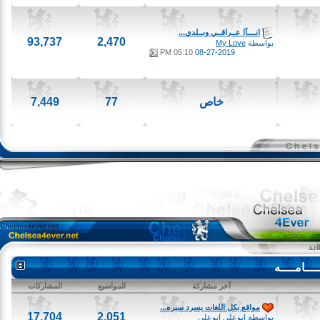
انــــآا عــراقــي وبــلدي...
93,737
2,470
بواسطة
My Love
05:10 PM
08-27-2019
خاص
77
7,449
امــــه
آخر مشاركة
المواضيع
المشاركات
مواقع بكل اللغات يسرد سيره...
17,704
2,051
بواسطة
ابوعلى ابوعلى