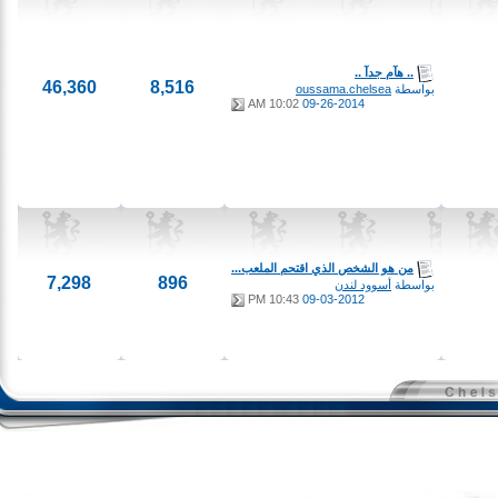
.. هآم جدآ ..
46,360
8,516
بواسطة
oussama.chelsea
10:02 AM
09-26-2014
من هو الشخص الذي اقتحم الملعب...
7,298
896
بواسطة
أسوود لندن
10:43 PM
09-03-2012