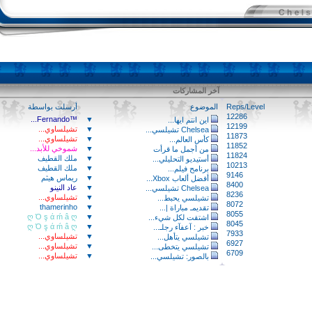
آخر المشاركات
Reps/Level
الموضوع
أرسلت بواسطة
12286
™Fernando...
▼
اين انتم ايها...
12199
▼
تشيلساوي...
Chelsea تشيلسي...
11873
▼
تشيلساوي...
كأس العالم...
11852
▼
شموخي للأبد...
من أجمل ما قرأت
11824
▼
ملك القطيف
أستيديو التحليلي...
10213
▼
ملك القطيف
برنامح فيلم...
9146
▼
ريماس هيثم
أفضل ألعاب Xbox...
8400
▼
عاد النينو
Chelsea تشيلسي...
8236
▼
تشيلساوي...
تشيلسي يحبط...
8072
thamerinho
▼
تقديمـ مباراة |...
8055
ღ Ό ş ά ḿ â ღ
▼
اشتقت لكل شيء...
8045
ღ Ό ş ά ḿ â ღ
▼
خبر : آعفآء رجلـ...
7933
▼
تشيلساوي...
تشيلسي يتأهل...
6927
▼
تشيلساوي...
تشيلسي يتخطى...
6709
▼
تشيلساوي...
بالصور: تشيلسي...