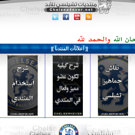
|[ آعلآنآت المنتدىآ ]|