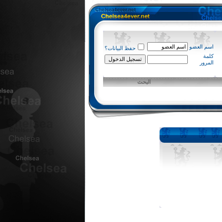
اسم العضو
حفظ البيانات؟
كلمة
المرور
البحث