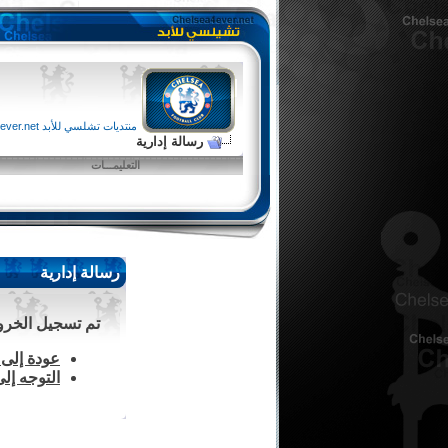
منتديات تشلسي للأبد chelsea4ever.net
رسالة إدارية
التعليمـــات
رسالة إدارية
تم تسجيل الخروج 
عودة إلى 
التوجه إل