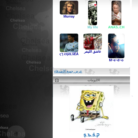
Murray
My life
ANAS..CH
عاشق الليفر
ċήèĽšĒĀ ךּς
M~e~d~o
عرض جميع الأصدقاء
الالبومات
ק.ş.ъ.ṥ