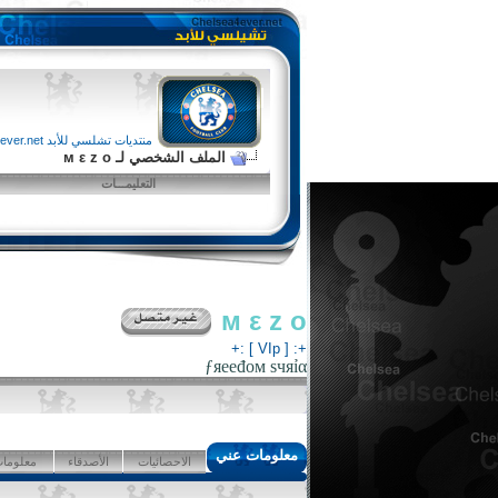
منتديات تشلسي للأبد chelsea4ever.net
الملف الشخصي لـ м ε z o
التعليمـــات
м ε z o
+: [ VIp ] :+
ƒяeeđoм ѕчяỉα
معلومات عني
الاحصائيات
الأصدقاء
معلومات