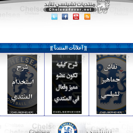
|[ آعلآنآت المنتدىآ ]|