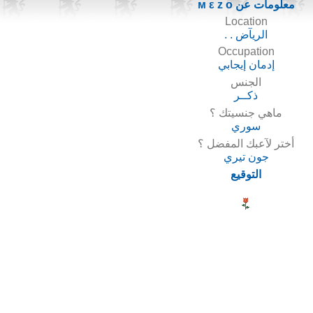
معلومات عن м ε z o
Location
الريآض . .
Occupation
إدمان إيجابي
الجنس
ذكــر
ماهي جنسيتك ؟
سوري
أختر لآعبك المفضل ؟
جون تيري
التوقيع