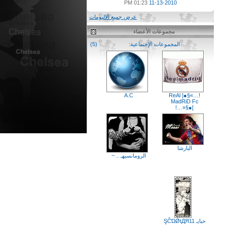
01:23 PM
11-13-2010
عرض جميع الالبومات
مجموعات الأعضاء
المجموعات الإجتماعية:
(5)
A.C
!…»§●[ ReAl
MadRiD Fc
]●§«…!
البارشا
الرومانسيهـ .. ~
حبايـ ŞĈΏǾtДЯ11