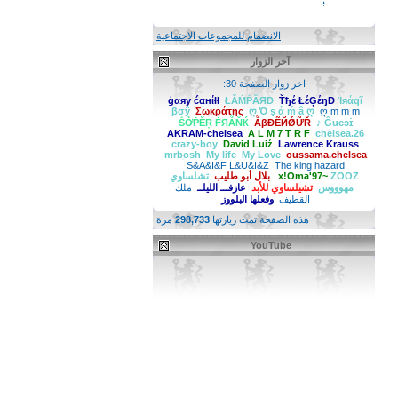
ـبـ
الانضمام للمجموعات الاجتماعية
آخر الزوار
اخر زوار الصفحة 30:
ģαяy ćαнίłł
ŁĂṀṖĂЯĐ
Ťђέ ŁέĢέŋĐ
Ίяάqĩ
βσŷ
Σωκράτης
ღ Ό ş ά ḿ â ღ
ღ m m m
ṦỞṖĔŖ ḞЯẪŇЌ
ẪβĐẼЙǾỮŘ
♪ Ĝucɔɪ̇
AKRAM-chelsea
A L M 7 T R F
chelsea.26
crazy-boy
David Luiź
Lawrence Krauss
mrbosh
My life
My Love
oussama.chelsea
S&A&I&F L&U&I&Z
The king hazard
ZOOZ
x!Oma'97~
بلال أبو طليب
تشلساوي
مهوووس
تشيلساوي للأبد
عازفـــ الليلــ
ملك
القطيف
وفعلها البلووز
هذه الصفحة تمت زيارتها
298,733
مرة
YouTube