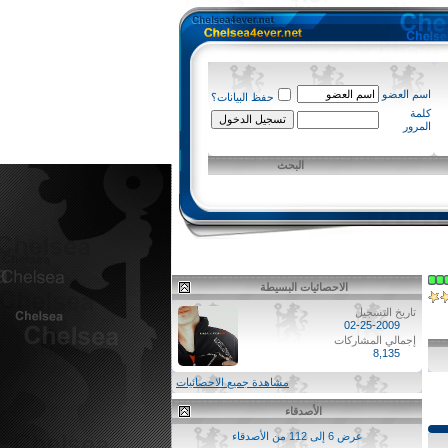
اسم العضو
حفظ البيانات؟
كلمة
المرور
البحث
الاحصائيات البسيطة
تاريخ التسجيل
02-25-2009
إجمالي المشاركات
8,135
مشاهدة جميع الاحصائيات
الأصدقاء
عرض 6 إلى 112 من الأصدقاء