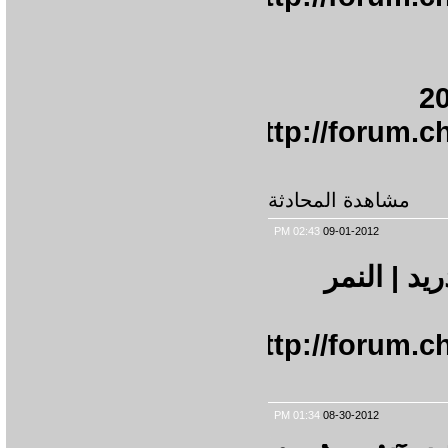
http://for
شاهدة المحادثة
02:43 PM
09-01-2012
و مدريد | النمر
http://for
01:34 PM
08-30-2012