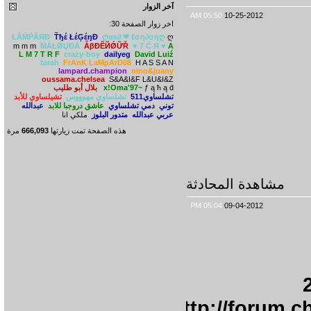
آخر الزوار
05:50 AM
10-25-2012
اخر زوار الصفحة 30:
ŁĂṀṖĂЯĐ
Ťђέ ŁέĢέŋĐ
ღαѕ∂ ❤ ℓση∂σηღ
ღ
m m m
ḾẮŁǾЏĐẮ
ẪβĐẼЙǾỮŘ
♥ 7 Ć Я ♥
A
L M 7 T R F
crazy-boy
dailyeg
David Luiź
farah
FrAnK LaMpArD08
H A S S A N
lampard.champion
nino&juany
oussama.chelsea
S&A&I&F L&U&I&Z
ƒ ą ħ ą ḋ
x!Oma'97~
بلال أبو طليب
تشلساوي511
تشلساوي مهوووس
تشيلساوي للأبد
توني
دمي تشلساوي
عاشق دروجبا للابد
عبدالله
عربي عبدالله
متدور البلوز
ملكي انا
هذه الصفحة تمت زيارتها
666,093
مرة
شاهدة المحادثة
05:04 PM
09-04-2012
http://for