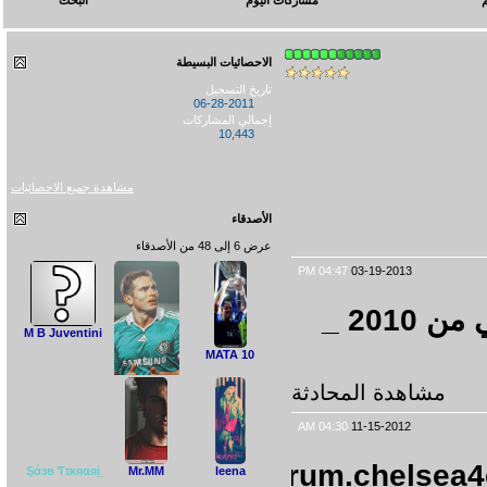
مشاركات اليوم
البحث
الاحصائيات البسيطة
تاريخ التسجيل
06-28-2011
إجمالي المشاركات
10,443
مشاهدة جميع الاحصائيات
الأصدقاء
عرض 6 إلى 48 من الأصدقاء
04:47 PM
03-19-2013
حوار بقلمي( Ťђέ ŁέĢέŋĐ.) عن تشلسي من 2010 _
M B Juventini
MATA 10
شاهدة المحادثة
04:30 AM
11-15-2012
على الرحال
http://forum.chel
Şάзв Ƭɪκяαяi̲
Mr.MM
leena