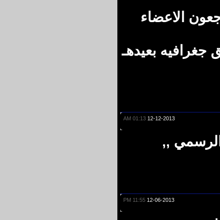
عون الاعضاء
غرافيه بعيدهـ
01:13 AM
12-12-2013
رسمي ,,
11:55 PM
12-06-2013