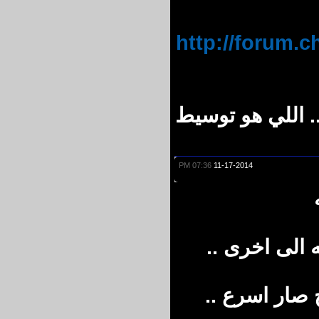
http://forum
 اللي هو توسيط
07:36 PM
11-17-2014
الى اخرى ..
ار اسرع ..