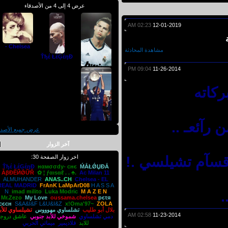
عرض 4 إلى 4 من الأصدقاء
02:23 AM
12-01-2019
Chelsea -
مشاهدة المحادثة
Ťђέ ŁέĢέŋĐ
09:04 PM
11-26-2014
اته
Mr.Zezo
آئعـ ..
عرض جميع الأصدقاء
آخر الزوار
تشيلساوي للأبد
قسآم تشيلسي .!
اخر زوار الصفحة 30:
Ťђέ ŁέĢέŋĐ
нαмσσdy- cнє
ḾẮŁǾЏĐẮ
ẪβĐẼЙǾỮŘ
✿ ¦ ƒαιѕαℓ . . ♣.
Ac Milan 11
ALMUHANDER
ANAS..CH
Chelsea -
EL
REAL MADRID
FrAnK LaMpArD08
H A S S A
N
imad milito
Luka Modric
M A Z E N
Mr.Zezo
My Love
oussama.chelsea
pєτя
сєсн
S&A&I&F L&U&I&Z
x!Oma'97~
ZOLA
بلال أبو طليب
تشلساوي مهوووس
تشيلساوي للأبد
02:58 AM
11-23-2014
دمي تشلساوي
شموخي للأبد جنوبي
عاشق دروجبا
للابد
فلاديمير
ميماتي الحربي