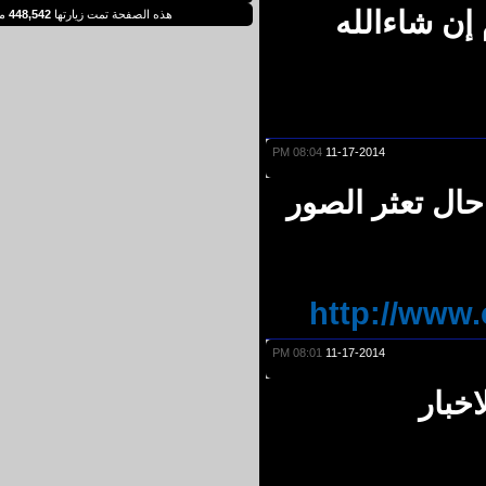
ن شاءالله
هذه الصفحة تمت زيارتها
448,542
مرة
08:04 PM
11-17-2014
ل تعثر الصور
http://ww
08:01 PM
11-17-2014
بار