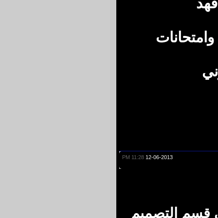
هد
متحانات
11:28 PM
12-06-2013
قسم التصميم