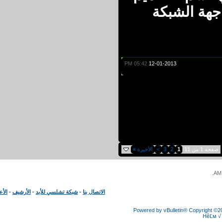
هة الشبكة
05:42 PM
12-01-2013
 من 11
1
2
3
>
الأخيرة
»
الاتصال بنا
-
شبكة تشلسي للأبد
-
الأرشيف
-
الأعلى
Powered by vBulletin® Copyright
HêĽ