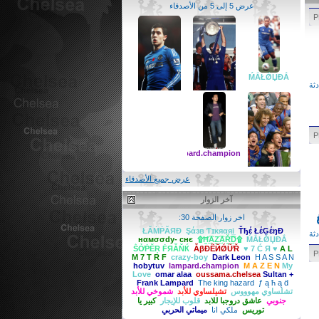
عرض 5 إلى 5 من الأصدقاء
ḾẮŁǾЏĐẮ
ثة
تشيلساوي للأبد
oussama.chelsea
lampard.champion
عرض جميع الأصدقاء
آخر الزوار
ṦỞṖĔŖ
اخر زوار الصفحة 30:
ḞЯẪŇЌ
ŁĂṀṖĂЯĐ
Şάзв Ƭɪκяαяi̲
Ťђέ ŁέĢέŋĐ
ثة
нαмσσdy- cнє
۩Ħ̫͢͡AZ̫͢͡AŘ̫͢͡D۩
ḾẮŁǾЏĐẮ
ṦỞṖĔŖ ḞЯẪŇЌ
ẪβĐẼЙǾỮŘ
♥ 7 Ć Я ♥
A L
M 7 T R F
crazy-boy
Dark Leon
H A S S A N
hobytuv
lampard.champion
M A Z E N
My
Love
omar alaa
oussama.chelsea
Sultan +
Frank Lampard
The king hazard
ƒ ą ħ ą ḋ
تشلساوي مهوووس
تشيلساوي للأبد
شموخي للأبد
جنوبي
عاشق دروجبا للابد
قلوب للإيجار
كبير يا
توريس
ملكي انا
ميماتي الحربي