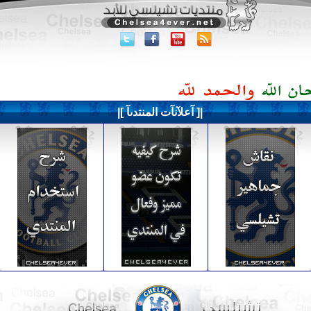
|[ آعلآنآت المنتدىآ ]|