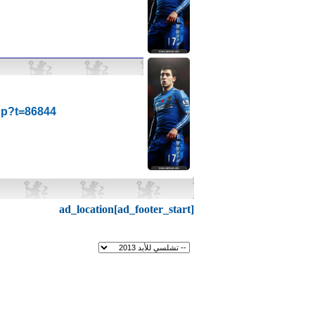
hp?t=86844
ad_location[ad_footer_start]