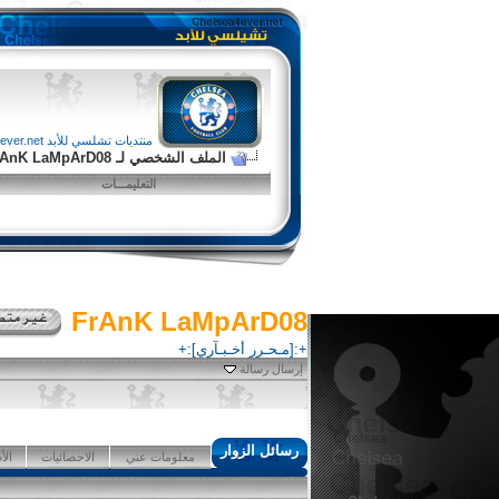
منتديات تشلسي للأبد chelsea4ever.net
الملف الشخصي لـ FrAnK LaMpArD08
التعليمـــات
FrAnK LaMpArD08
+:[مـحـرر أخـبـآري]:+
إرسال رسالة
رسائل الزوار
معلومات عني
الاحصائيات
الأ