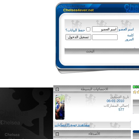
اسم العضو
حفظ البيانات؟
كلمة
المرور
البحث
الاحصائيات البسيطة
تاريخ التسجيل
06-01-2010
إجمالي المشاركات
577
مشاهدة جميع الاحصائيات
الأصدقاء