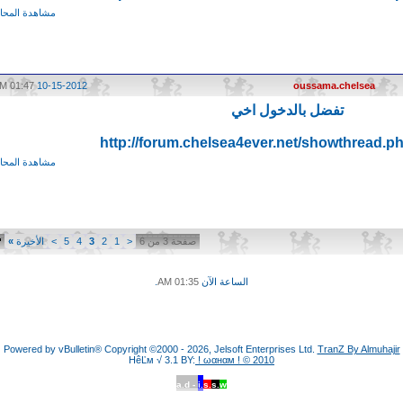
مشاهدة المحاد
01:47 PM
10-15-2012
oussama.chelsea
تفضل بالدخول اخي
http://forum.chelsea4ever.net/showthread.p
مشاهدة المحاد
صفحة 3 من 6
<
1
2
3
4
5
>
الأخيرة
»
الساعة الآن
01:35 AM
.
Powered by vBulletin® Copyright ©2000 - 2026, Jelsoft Enterprises Ltd.
TranZ By Almuhajir
HêĽм √ 3.1 BY:
! ωαнαм ! © 2010
a.d -
i.
s.
s.
w