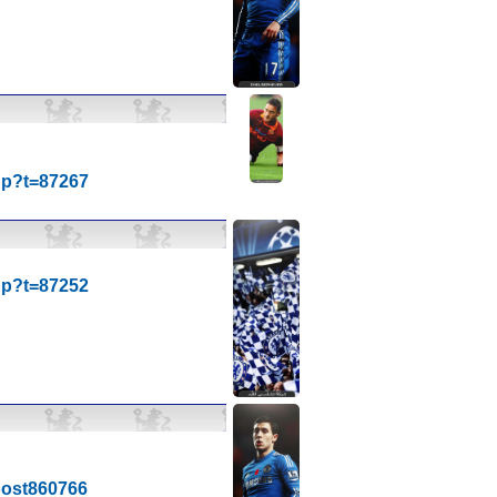
hp?t=87267
hp?t=87252
#post860766