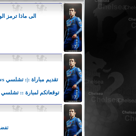
الى ماذا ترمز الو
تقديم مباراة :|: تشلسي vs ويست بروميتش البيون :|: البلوز يبحثون عن انتصار طال غيابه
توقعاتكم لمبارة :: تشلسي vs ويست بروميتش البيون:: الجولة الثآدية عشر من البريميرلي
تفضل