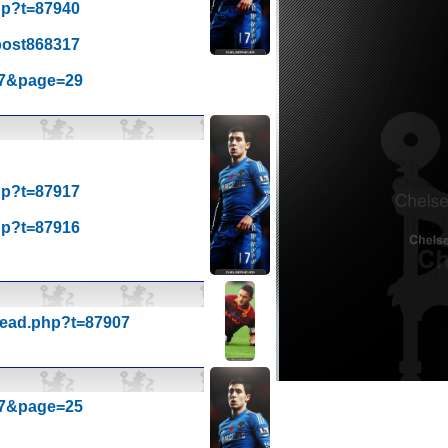
hp?t=87940
#post868317
357&page=29
hp?t=87917
hp?t=87916
hread.php?t=87907
357&page=25