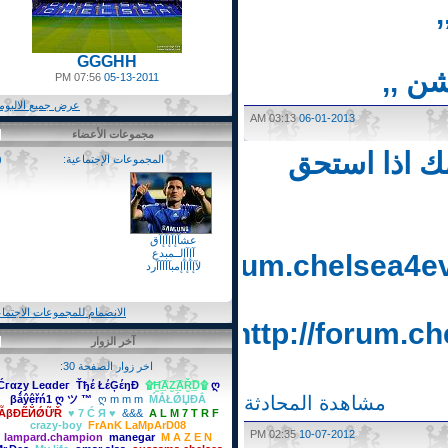
GGGHH
 ,,
07:56 PM
05-13-2011
عرض جميع الالبومات
03:13 AM
06-01-2013
مجموعات الأعضاء
 اذا استحق
المجموعات الإجتماعية:
(1)
عشآإآإآإآق
آإآإلــمبدع
http://forum.chelsea
لآإآإآإمبآآآآآرد
الانضمام للمجموعات الاجتماعية
http://forum.
آخر الزوار
اخر زوار الصفحة 30:
Ćгαzy Leαdeг
Ťђέ ŁέĢέŋĐ
۩Ħ̫͢͡AZ̫͢͡AŘ̫͢͡D۩
ღ
مشاهدة المحادثة
βǻŷệřń1 ღ ツ ™
ღ m m m
ḾẮŁǾЏĐẮ
ẪβĐẼЙǾỮŘ
♥ 7 Ć Я ♥
&&&
A L M 7 T R F
crazy-boy
FrAnK LaMpArD08
02:35 PM
10-07-2012
lampard.champion
manegar
M A Z E N