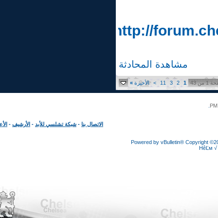
http://forum.
مشاهدة المحادثة
1
2
3
11
>
الأخيرة
»
الاتصال بنا
-
شبكة تشلسي للأبد
-
الأرشيف
-
الأعلى
Powered by vBulletin® Copyright
HêĽ