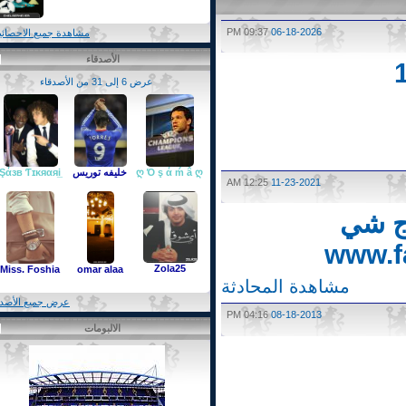
09:37 PM
06-18-2026
مشاهدة جميع الاحصائيات
الأصدقاء
عرض 6 إلى 31 من الأصدقاء
ღ Ό ş ά ḿ â ღ
خليفه توريس
Şάзв Ƭɪκяαяi̲
12:25 AM
11-23-2021
 شي
www.
Zola25
Miss. Foshia
omar alaa
مشاهدة المحادثة
عرض جميع الأصدقاء
04:16 PM
08-18-2013
الالبومات