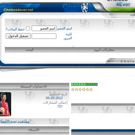
اسم العضو
حفظ البيانات؟
كلمة
المرور
مشاركات اليوم
البحث
الاحصائيات البسيطة
تاريخ التسجيل
06-25-2012
إجمالي المشاركات
707
مشاهدة جميع الاحصائيات
الأصدقاء