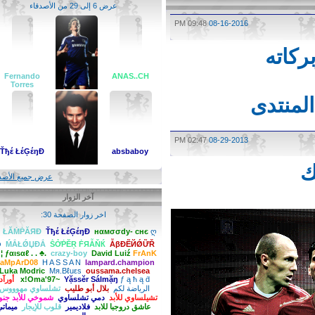
عرض 6 إلى 29 من الأصدقاء
09:48 PM
08-16-2016
اته
Fernando
ANAS..CH
Torres‏
لمنتدى
ZOOZ
02:47 PM
08-29-2013
Ťђέ ŁέĢέŋĐ
absbaboy
عرض جميع الأصدقاء
آخر الزوار
Ίяάqĩ βσŷ
اخر زوار الصفحة 30:
нαмσσdy- cнє
Ťђέ ŁέĢέŋĐ
ŁĂṀṖĂЯĐ
ღ ﷺ
ღ
ḾẮŁǾЏĐẮ
ṦỞṖĔŖ ḞЯẪŇЌ
ẪβĐẼЙǾỮŘ
✿ ¦ ƒαιѕαℓ . . ♣.
crazy-boy
David Luiź
FrAnK
LaMpArD08
H A S S A N
lampard.champion
Luka Modric
Mя.Βℓuεs
oussama.chelsea
ƒ ą ħ ą ḋ
Yặssĕr Sálmặŋ
x!Oma'97~
أورآد
الرياضة لكم
بلال أبو طليب
تشلساوي مهوووس
تشيلساوي للأبد
دمي تشلساوي
شموخي للأبد جنوبي
عاشق دروجبا للابد
فلاديمير
قلوب للإيجار
ميماتي