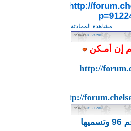
http://forum
p=912
مشاهدة المحادثة
04:49 PM
05-23-2013
 إن أمـكن
http://foru
http://forum.che
07:25 PM
05-21-2013
ا