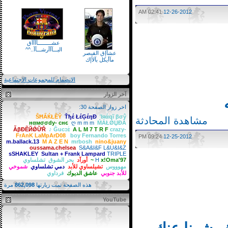
02:41 AM
12-26-2012
عشـــــــــآآآآق
البـــآآآرشـــآآ..^^
عشآإق القيصر
مآأيكل بآلآإك
الانضمام للمجموعات الاجتماعية
آخر الزوار
اخر زوار الصفحة 30:
ŜĦẤЌŁỀŶ
Ťђέ ŁέĢέŋĐ
Ίяάqĩ βσŷ
مشاهدة المحادثة
нαмσσdy- cнє
ღ m m m
ḾẮŁǾЏĐẮ
ẪβĐẼЙǾỮŘ
♪ Ĝucɔɪ̇
A L M 7 T R F
crazy-
Fernando Torres‏
boy
FrAnK LaMpArD08
09:24 PM
12-25-2012
m.ballack.13
M A Z E N
mrbosh
nino&juany
oussama.chelsea
S&A&I&F L&U&I&Z
sSHAKLEY
Sultan + Frank Lampard
TRIPLE
x!Oma'97~
H
أورآد
بحر الشوق
تشلساوي
مهوووس
تشيلساوي للأبد
دمي تشلساوي
شموخي
للأبد جنوبي
عاشق الديوك
فرداوي
هذه الصفحة تمت زيارتها
862,098
مرة
YouTube