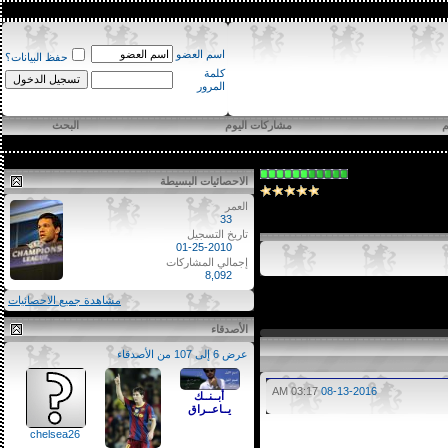
اسم العضو
حفظ البيانات؟
كلمة
المرور
مشاركات اليوم
البحث
الاحصائيات البسيطة
العمر
33
تاريخ التسجيل
01-25-2010
إجمالي المشاركات
8,092
مشاهدة جميع الاحصائيات
الأصدقاء
عرض 6 إلى 107 من الأصدقاء
03:17 AM
08-13-2016
أبــنــك
يــاعــراق
chelsea26