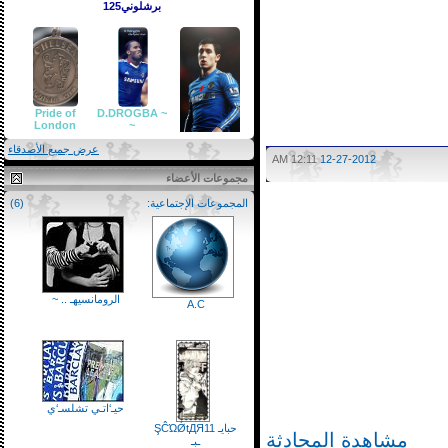
برشلوني125
Pride of
~ D.DROGBA
London
~
عرض جميع الأصدقاء
12:11 AM
12-27-2012
مجموعات الأعضاء
oussama.chelsea
المجموعات الإجتماعية:
(6)
الرومانسيهـ .. ~
A.C
حيـ‘اتـي تشلسـ‘ي
حبايـ ŞĈΏǾtДЯ11
مشاهدة المحادثة
ـبـ