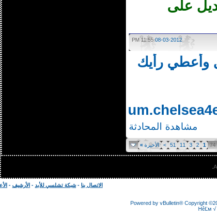
يل على
11:55 PM
08-03-2012
وأعطي رأيك
http://forum.chelse
مشاهدة المحادثة
1
2
3
11
51
>
الأخيرة
»
الاتصال بنا
-
شبكة تشلسي للأبد
-
الأرشيف
-
الأعلى
Powered by vBulletin® Copyright
HêĽ