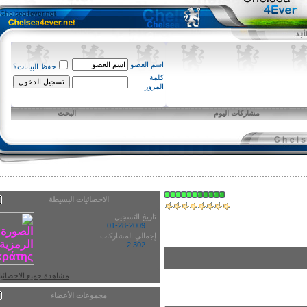
اسم العضو
حفظ البيانات؟
كلمة
المرور
مشاركات اليوم
البحث
الاحصائيات البسيطة
تاريخ التسجيل
01-28-2009
إجمالي المشاركات
2,302
مشاهدة جميع الاحصائيات
مجموعات الأعضاء