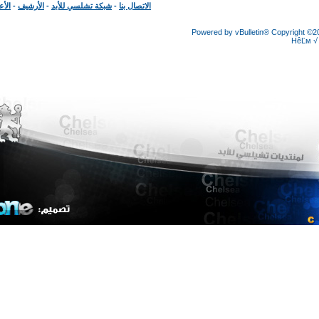
الاتصال بنا
-
شبكة تشلسي للأبد
-
الأرشيف
-
الأعلى
Powered by vBulletin® Copyright
HêĽ