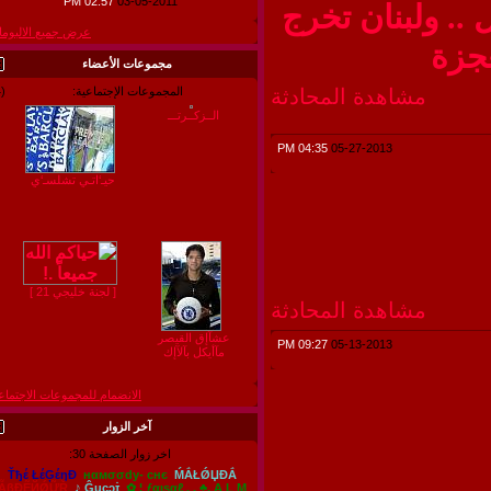
02:57 PM
03-05-2011
.. ولبنان تخرج
عرض جميع الالبومات
زة
مجموعات الأعضاء
مشاهدة المحادثة
المجموعات الإجتماعية:
(4)
الــزكــرتـــ
04:35 PM
05-27-2013
حيـ‘اتـي تشلسـ‘ي
[ لجنة خليجي 21 ]
مشاهدة المحادثة
عشآإق القيصر
09:27 PM
05-13-2013
مآأيكل بآلآإك
الانضمام للمجموعات الاجتماعية
آخر الزوار
اخر زوار الصفحة 30:
Ťђέ ŁέĢέŋĐ
нαмσσdy- cнє
ḾẮŁǾЏĐẮ
ẪβĐẼЙǾỮŘ
♪ Ĝucɔɪ̇
✿ ¦ ƒαιѕαℓ . . ♣.
A L M