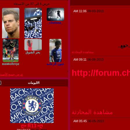
عرض 6 إلى 37 من الأصدقاء
11:06 AM
09-03-2013
_chelsea_
..
مشاهدة المحادثة
بحر الشوق
كبير يا توريس
ẪβĐẼЙǾỮŘ
09:11 AM
06-09-2013
جنون الزعآمه
вαя¢єℓσηα
http://forum
عرض جميع الأصدقاء
الالبومات
مشاهدة المحادثة
05:45 AM
06-05-2013
ღ• Ř13 •ღ