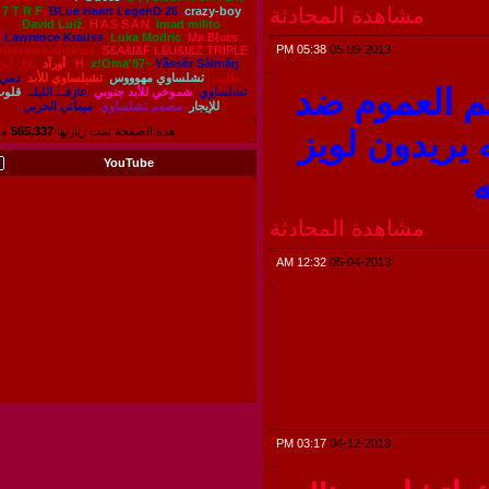
مشاهدة المحادثة
7 T R F
BLue Heart LegenD 26
crazy-boy
David Luiź
H A S S A N
imad milito
Lawrence Krauss
Luka Modric
Mя.Βℓuεs
05:38 PM
05-09-2013
oussama.chelsea
S&A&I&F L&U&I&Z
TRIPLE
Yặssĕr Sálmặŋ
x!Oma'97~
H
أورآد
بلال أبو
طليب
تشلساوي مهوووس
تشيلساوي للأبد
دمي
العموم ضد
تشلساوي
شموخي للأبد جنوبي
عازفـــ الليلــ
قلوب
للإيجار
مصمم تشلساوي
ميماتي الحربي
يدون لويز
هذه الصفحة تمت زيارتها
565,337
مرة
YouTube
مشاهدة المحادثة
12:32 AM
05-04-2013
03:17 PM
04-12-2013