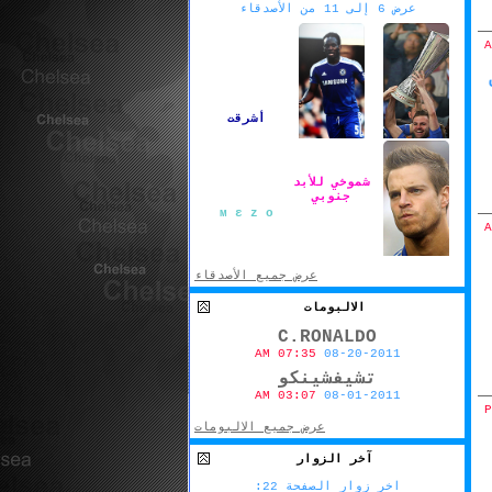
عرض 6 إلى 11 من الأصدقاء
أشرقت
شموخي للأبد
جنوبي
BARCLAYS
بلال أبو
м ε z o
طليب
عرض جميع الأصدقاء
الالبومات
ẪβĐẼЙǾỮŘ
C.RONALDO
07:35 AM
08-20-2011
تشيفشينكو
03:07 AM
08-01-2011
عرض جميع الالبومات
آخر الزوار
اخر زوار الصفحة 22: