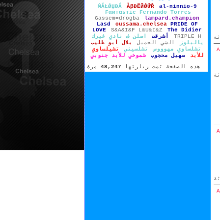
ḾẮŁǾЏĐẮ
ẪβĐẼЙǾỮŘ
al-ninnio-9
Fernando Torres‏
Fαитαѕтic
Gassem=drogba
lampard.champion
Lasd
oussama.chelsea
PRIDE OF
LOVE
S&A&I&F L&U&I&Z
The Didier
TRIPLE H
أشرقت
اصلن ف نادي غيرك
ة
يالبلوز
الشي الجميل
بلال أبو طليب
تشلساوي مهوووس
تشلسيني
تشيلساوي
للأبد
سهيل محجوب
شموخي للأبد جنوبي
هذه الصفحة تمت زيارتها
48,247
مرة
ة
ة