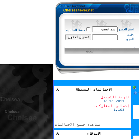
اسم العضو
حفظ البيانات؟
كلمة
المرور
البحث
الاحصائيات البسيطة
تاريخ التسجيل
07-15-2011
إجمالي المشاركات
1,103
مشاهدة جميع الاحصائيات
الأصدقاء