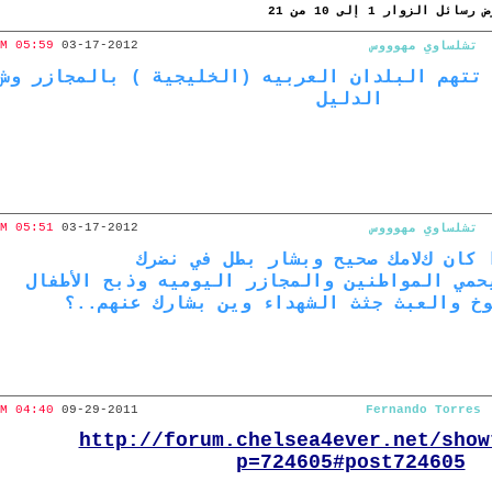
 رسائل الزوار 1 إلى
10
من
21
05:59 AM
03-17-2012
تشلساوي مهوووس
تتهم البلدان العربيه (الخليجية ) بالمجازر وش
الدليل
05:51 AM
03-17-2012
تشلساوي مهوووس
 كان كﻻمك صحيح وبشار بطل في نضرك
حمي المواطنين والمجازر اليوميه وذبح الأطفال
خ والعبث جثث الشهداء وين بشارك عنهم..؟
Fernando Torres‏
09-29-2011
04:40 PM
http://forum.chelsea4ever.net/show
p=724605#post724605