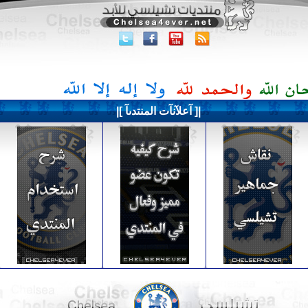
|[ آعلآنآت المنتدىآ ]|