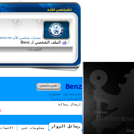
منتديات تشلسي للأبد chelsea4ever.net
الملف الشخصي لـ Benz
التعليمـــات
Benz
تشيلساوي مخضرم
القناص دروغبا
إرسال رسالة
آ
رسائل الزوار
معلومات عني
الاحصائي