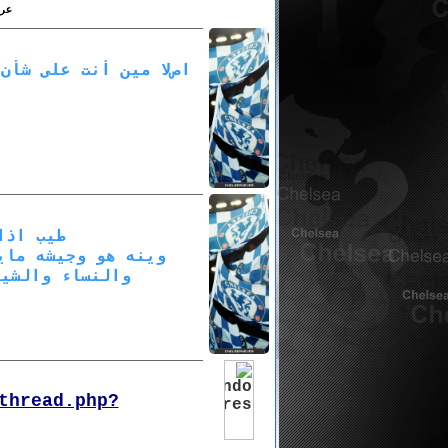
عرض
اصﻻ مين أنت على شأن 
طيب اذا
وينه هو وجيشه ماي
والنساء والشيو
thread.php?