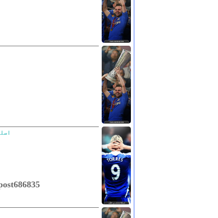
اصلن
#post686835