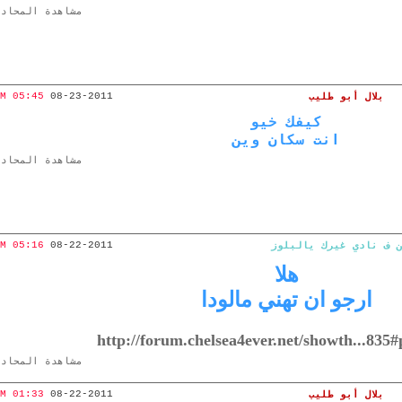
مشاهدة المحادث
05:45 PM
08-23-2011
بلال أبو طليب
كيفك خيو
انت سكان وين
مشاهدة المحادث
05:16 PM
08-22-2011
 ف نادي غيرك يالبلوز
هلا
ارجو ان تهني مالودا
http://forum.chelsea4ever.net/showth...835
مشاهدة المحادث
01:33 PM
08-22-2011
بلال أبو طليب