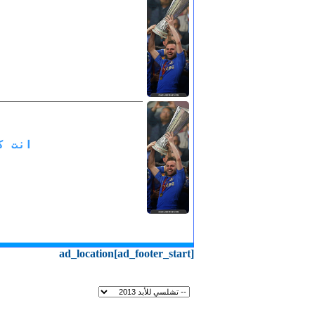
انت ك
ad_location[ad_footer_start]