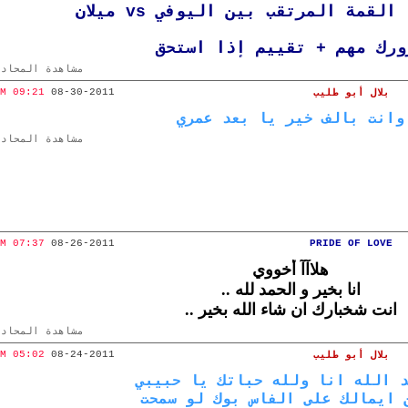
لقمة المرتقب بين اليوفي vs ميلان
ورك مهم + تقييم إذا استحق
مشاهدة المحادث
09:21 AM
08-30-2011
بلال أبو طليب
وانت بالف خير يا بعد عمري
مشاهدة المحادث
07:37 AM
08-26-2011
PRIDE OF LOVE
هلاآآ أخووي
انا بخير و الحمد لله ..
انت شخبارك ان شاء الله بخير ..
مشاهدة المحادث
05:02 AM
08-24-2011
بلال أبو طليب
 الله انا ولله حباتك يا حبيبي
 ايمالك على الفاس بوك لو سمحت