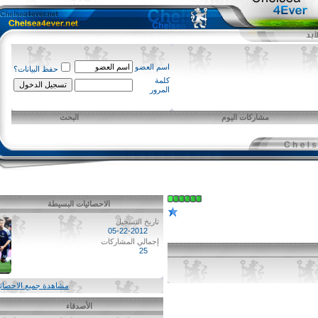
اسم العضو
حفظ البيانات؟
كلمة
المرور
مشاركات اليوم
البحث
الاحصائيات البسيطة
تاريخ التسجيل
05-22-2012
إجمالي المشاركات
25
مشاهدة جميع الاحصائيات
الأصدقاء