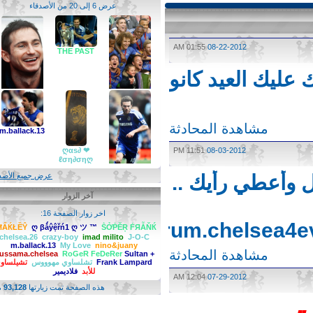
عرض 6 إلى 20 من الأصدقاء
01:55 AM
08-22-2012
THE PAST
ليك العيد كانو
مشاهدة المحادثة
m.ballack.13
ŁĂṀṖĂЯĐ
ṦỞṖĔŖ
ḞЯẪŇЌ
ღαѕ∂ ❤
11:51 PM
08-03-2012
ℓση∂σηღ
وأعطي رأيك ..
عرض جميع الأصدقاء
آخر الزوار
MATA-10
اخر زوار الصفحة 16:
http://forum.chelsea
ŜĦẤЌŁỀŶ
ღ βǻŷệřń1 ღ ツ ™
ṦỞṖĔŖ ḞЯẪŇЌ
chelsea.26
crazy-boy
imad milito
J-O-C
m.ballack.13
My Love
nino&juany
مشاهدة المحادثة
oussama.chelsea
RoGeR FeDeRer
Sultan +
Frank Lampard
تشلساوي مهوووس
تشيلساوي
للأبد
فلاديمير
12:04 AM
07-29-2012
هذه الصفحة تمت زيارتها
93,128
مرة