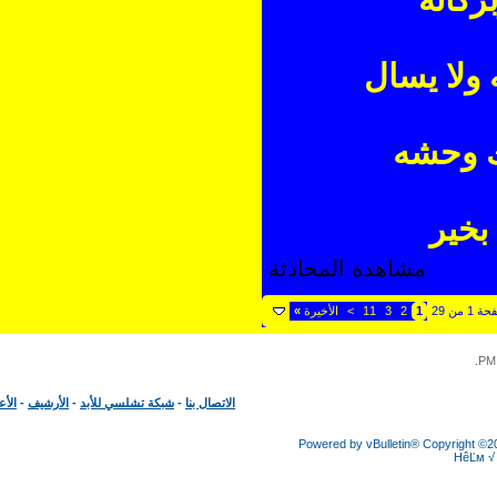
لا يسال
 وحشه
ير
مشاهدة المحادثة
1
2
3
11
>
الأخيرة
»
الاتصال بنا
-
شبكة تشلسي للأبد
-
الأرشيف
-
الأعلى
Powered by vBulletin® Copyright
HêĽ