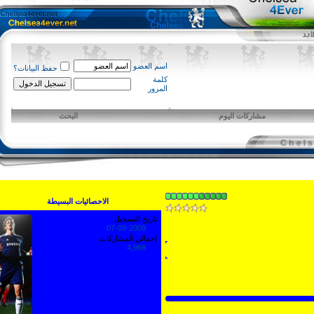
اسم العضو
حفظ البيانات؟
كلمة
المرور
مشاركات اليوم
البحث
الاحصائيات البسيطة
تاريخ التسجيل
07-09-2009
إجمالي المشاركات
4,968