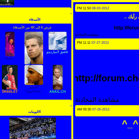
11:50 PM
08-03-2012
مشاهدة جميع الاحصائيات
 ..
الأصدقاء
http://
عرض 6 إلى 40 من الأصدقاء
مشاهدة المحادثة
11:11 PM
07-27-2012
عاشق لامباردينو
♪ пαпį
http://forum
ẪβĐẼЙǾỮŘ
انتراوي
تشلساوي$
ŜĦẤЌŁỀŶ
ANAS..CH
مشاهدة المحادثة
عرض جميع الأصدقاء
09:30 AM
07-26-2012
الالبومات
_^