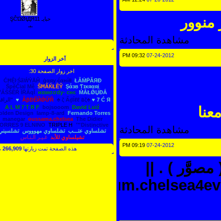
نوور
حبايـ ŞĈΏǾtДЯ11
ـبـ
مشاهدة المحادثة
الانضمام للمجموعات الاجتماعية
09:32 PM
07-24-2012
آخر الزوار
اخر زوار الصفحة 30:
ĆĦỆŀŚãẂỲÅĤ
ģαяy ćαнίłł
ŁĂṀṖĂЯĐ
ŚpĕĈial Mě
ŜĦẤЌŁỀŶ
Şάзв Ƭɪκяαяi̲
ŶẤṤṤỀŔ ĬŘẨqĬ
нαмσσdy- cнє
ḾẮŁǾЏĐẮ
♥ 7 Ć Я ♥
♣ ζ ẨḏỈℓℓ อζ♣
ẪβĐẼЙǾỮŘ
"الراقي"
نا
David Luiź
bojsooom
A L M 7 T R F
Fernando Torres‏
lamp-8-ard
Golden Design
manegar
oussama.chelsea
The Didier
TORRES 9 ELNINO
TRIPLE H
™Distinctive
مشاهدة المحادثة
تشلساوي عتـــب
تشلساوي مهوووس
تشلسيني
تشيلساوي للأبد
غـيـر الـنـاس
09:19 PM
07-24-2012
هذه الصفحة تمت زيارتها
266,909
مرة
َّر ) . ||
http://forum.chelsea4