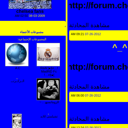
http://forum
chelsea fans
02:50 AM
08-03-2009
مشاهدة المحادثة
عرض جميع الالبومات
مجموعات الأعضاء
09:21 AM
07-26-2012
المجموعات الإجتماعية:
(6)
_^
http://forum
A.C
!…»§●[ ReAl
MadRiD Fc
]●§«…!
الــزكــرتـــ
مشاهدة المحادثة
06:00 AM
07-26-2012
الرومانسيهـ .. ~
تشيلسى للابد
مشاهدة المحادثة
12:24 AM
07-26-2012