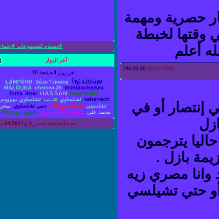
 حصرية ومهمة
قتها لخبطة
 أعلم
الانضمام للمجموعات الاجتماعية
آخر الزوار
09:09 PM
09-22-2013
اخر زوار الصفحة 18:
ŁĂṀṖĂЯĐ
Şάзв Ƭɪκяαяi̲
Ťђέ ŁέĢέŋĐ
ḾẮŁǾЏĐẮ
chelsea.26
dr.midochelsea
forza_inter
H A S S A N
imad milito
sahartech
تشلساوي عتـــب
تشلساوي مهوووس
تصار أو في
تشلسيني
تشيلساوي للأبد
دمي تشلساوي
سحر
محمد على
شموخي للأبد جنوبي
عاشق دروجبا للابد
ل
هذه الصفحة تمت زيارتها
64,564
مرة
ليا يترجمون
ة بازل .
وانا مصري زيه
و حتي تشيلسي