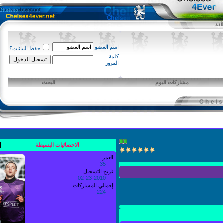
اسم العضو
حفظ البيانات؟
كلمة
المرور
مشاركات اليوم
البحث
الاحصائيات البسيطة
العمر
35
تاريخ التسجيل
02-23-2010
إجمالي المشاركات
224