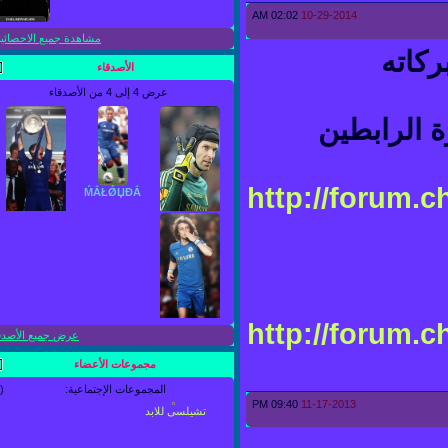
02:02 AM
10-29-2014
مشاهدة جميع الاحصائيات
اته
الأصدقاء
عرض 4 إلى 4 من الأصدقاء
الرابطين
http://forum
ḾẮŁǾЏĐẮ
دمي تشلساوي
تشيلساوي للأبد
http://forum
عرض جميع الأصدقاء
مجموعات الأعضاء
ĿỐựáy
المجموعات الإجتماعية:
(1)
cĦËlsỂα
09:40 PM
11-17-2013
تشيلسى للابد