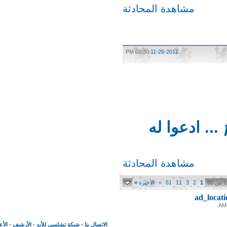
مشاهدة المحادثة
09:30 PM
11-26-2012
 اخ مشرفنا الغالي ƒ ą ħ ą ḋ ... ادعوا له
مشاهدة المحادثة
1
2
3
11
51
>
الأخيرة
»
ad_loc
الاتصال بنا
-
شبكة تشلسي للأبد
-
الأرشيف
-
الأعلى