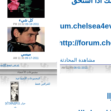
 اذا استحق
كل شيء
http://forum.chelsea
10:32 PM
09-18-2011
http://forum
ميسي
11:36 AM
09-17-2011
مشاهدة المحادثة
عرض جميع الالبومات
02:48 AM
06-01-2013
مجموعات الأعضاء
المجموعات الإجتماعية:
(4)
للعراقين فقط
حبايـ ŞĈΏǾtДЯ11
ـبـ