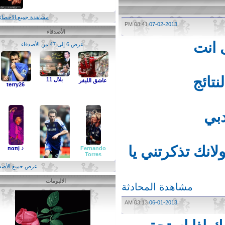
مشاهدة جميع الاحصائيات
08:41 PM
07-02-2013
الأصدقاء
انت
عرض 6 إلى 47 من الأصدقاء
ائج
بلال 11
عاشق الليفر
terry26
ي
ك تذكرتني يا
♪ пαпį
Fernando
Torres‏
عرض جميع الأصدقاء
الالبومات
مشاهدة المحادثة
MATA-10
03:13 AM
06-01-2013