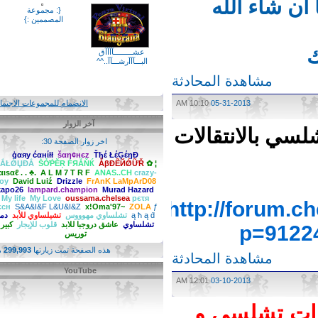
ان شاء الله
{: مجموعة
المصممين :}
عشـــــــــآآآآق
البـــآآآرشـــآآ..^^
مشاهدة المحادثة
05-31-2013
10:10 AM
الانضمام للمجموعات الاجتماعية
آخر الزوار
ي بالانتقالات
اخر زوار الصفحة 30:
ģαяy ćαнίłł
šαη¢нєz
Ťђέ ŁέĢέŋĐ
ḾẮŁǾЏĐẮ
ṦỞṖĔŖ ḞЯẪŇЌ
ẪβĐẼЙǾỮŘ
✿ ¦
ƒαιѕαℓ . . ♣.
A L M 7 T R F
ANAS..CH
crazy-
boy
David Luiź
Drizzle
FrAnK LaMpArD08
kapo26
lampard.champion
Murad Hazard
My life
My Love
oussama.chelsea
pєτя
http://forum
сєсн
S&A&I&F L&U&I&Z
x!Oma'97~
ZOLA
ƒ
ą ħ ą ḋ
تشلساوي مهوووس
تشيلساوي للأبد
دمي
تشلساوي
عاشق دروجبا للابد
قلوب للإيجار
كبير يا
p=912
توريس
هذه الصفحة تمت زيارتها
299,993
مرة
مشاهدة المحادثة
YouTube
12:01 AM
03-10-2013
ات تشلسي و