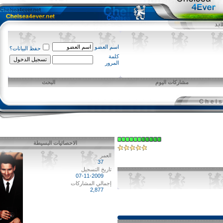
اسم العضو
حفظ البيانات؟
كلمة
المرور
مشاركات اليوم
البحث
الاحصائيات البسيطة
العمر
37
تاريخ التسجيل
07-11-2009
إجمالي المشاركات
2,877