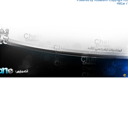
Powered by vBulletin® Copyright
HêĽ