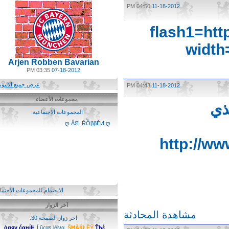
04:50 PM
11-18-2012
[flash1=h
11/134470524321
Arjen Robben Bavarian
03:35 PM
07-18-2012
عرض جميع الالبومات
04:43 PM
11-18-2012
مجموعات الأعضاء
ي
المجموعات الإجتماعية:
(1)
ღ ĂЯ. ṜŐββĔИ ღ
http://
الانضمام للمجموعات الاجتماعية
آخر الزوار
مشاهدة المحادثة
اخر زوار الصفحة 30:
ģαяy ćαнίłł
Ĺŭςαş léiνα
ŜĦẤЌŁỀŶ
Ťђέ