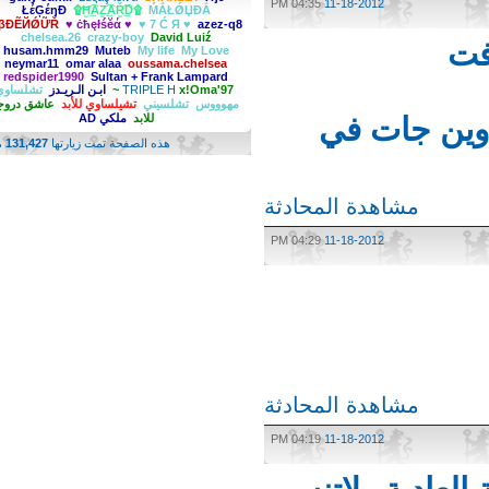
04:35 PM
11-18-2012
ŁέĢέŋĐ
۩Ħ̫͢͡AZ̫͢͡AŘ̫͢͡D۩
ḾẮŁǾЏĐẮ
ẪβĐẼЙǾỮŘ
♥ ċћęłśĕά ♥
♥ 7 Ć Я ♥
azez-q8
chelsea.26
crazy-boy
David Luiź
ت
husam.hmm29
Muteb
My life
My Love
neymar11
omar alaa
oussama.chelsea
redspider1990
Sultan + Frank Lampard
x!Oma'97~
TRIPLE H
ابـن الـريـدز
تشلساوي
مهوووس
تشلسيني
تشيلساوي للأبد
عاشق دروجبا
ين جات في
للابد
ملكي AD
هذه الصفحة تمت زيارتها
131,427
مرة
مشاهدة المحادثة
04:29 PM
11-18-2012
مشاهدة المحادثة
04:19 PM
11-18-2012