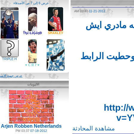
عرض 6 إلى 7 من الأصدقاء
09:40 AM
11-21-2012
 مادري ايش
Ťђέ ŁέĢέŋĐ
ŜĦẤЌŁỀŶ
حطيت الرابط
تشيلساوي للأبد
TRIPLE H
♥ 7 Ć Я ♥
عرض جميع الأصدقاء
الالبومات
تشلساوي
مهوووس
http:
v=
Arjen Robben Netherlands
مشاهدة المحادثة
03:37 PM
07-18-2012