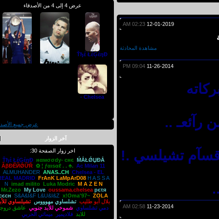
عرض 4 إلى 4 من الأصدقاء
02:23 AM
12-01-2019
مشاهدة المحادثة
Ťђέ ŁέĢέŋĐ
09:04 PM
11-26-2014
اته
Mr.Zezo
تشيلساوي للأبد
Chelsea -
آئعـ ..
عرض جميع الأصدقاء
آخر الزوار
قسآم تشيلسي .!
اخر زوار الصفحة 30:
Ťђέ ŁέĢέŋĐ
нαмσσdy- cнє
ḾẮŁǾЏĐẮ
ẪβĐẼЙǾỮŘ
✿ ¦ ƒαιѕαℓ . . ♣.
Ac Milan 11
ALMUHANDER
ANAS..CH
Chelsea -
EL
REAL MADRID
FrAnK LaMpArD08
H A S S A
N
imad milito
Luka Modric
M A Z E N
Mr.Zezo
My Love
oussama.chelsea
pєτя
сєсн
S&A&I&F L&U&I&Z
x!Oma'97~
ZOLA
بلال أبو طليب
تشلساوي مهوووس
تشيلساوي للأبد
02:58 AM
11-23-2014
دمي تشلساوي
شموخي للأبد جنوبي
عاشق دروجبا
للابد
فلاديمير
ميماتي الحربي