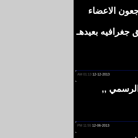
عون الاعضاء
غرافيه بعيدهـ
01:13 AM
12-12-2013
رسمي ,,
11:55 PM
12-06-2013