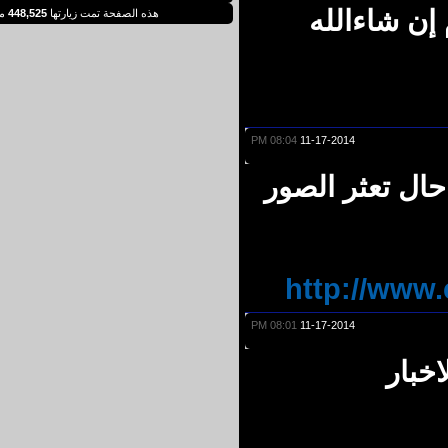
ن شاءالله
هذه الصفحة تمت زيارتها
448,525
مرة
08:04 PM
11-17-2014
ل تعثر الصور
http://ww
08:01 PM
11-17-2014
بار