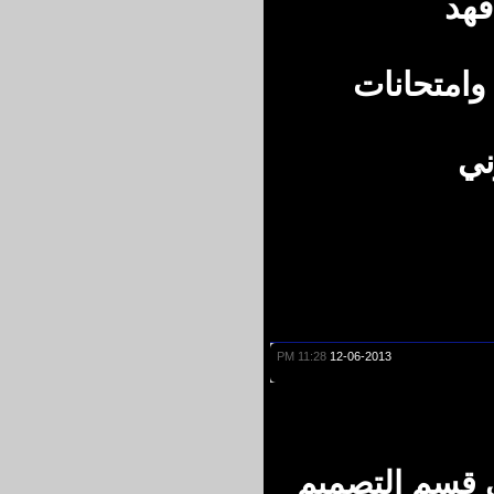
هد
متحانات
11:28 PM
12-06-2013
قسم التصميم