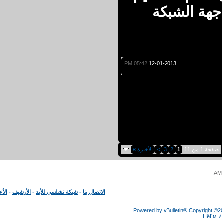
هة الشبكة
05:42 PM
12-01-2013
 من 11
1
2
3
>
الأخيرة
»
الاتصال بنا
-
شبكة تشلسي للأبد
-
الأرشيف
-
الأعلى
Powered by vBulletin® Copyright
HêĽ