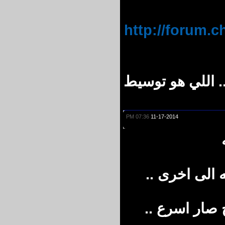
http://forum
 اللي هو توسيط
07:36 PM
11-17-2014
الى اخرى ..
ار اسرع ..