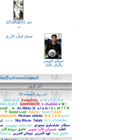
حبايـ ŞĈΏǾtДЯ11
ـبـ
عشاق المارد الأزرق
عشآإق القيصر
مآأيكل بآلآإك
الانضمام للمجموعات الاجتماعية
آخر الزوار
اخر زوار الصفحة 30:
Ίяάqĩ βσŷ
Σωκράτης
ღ Ό ş ά ḿ â ღ
ḾẮŁǾЏĐẮ
ẪβĐẼЙǾỮŘ
♥ ċћęłśĕά ♥
✿ ¦
ƒαιѕαℓ . . ♣.
Ac Milan 11
a l a w i
A L M 7 T R
F
David Luiź
Edecfc
farah
FrAnK
LaMpArD08
Hicham skikda
M A Z E N
pєτя
®»ツ ṩՇởǿŧดя
Talalx
Sky Bluse
сєсн
ابو
سطام
تشلساوي سعودي
تشلساوي مهوووس
سري
للغايه
شموخي للأبد جنوبي
عاشق دروجبا للابد
عاشق شيفا
فهد الحربي
ميماتي الحربي
مَـستلڪْع