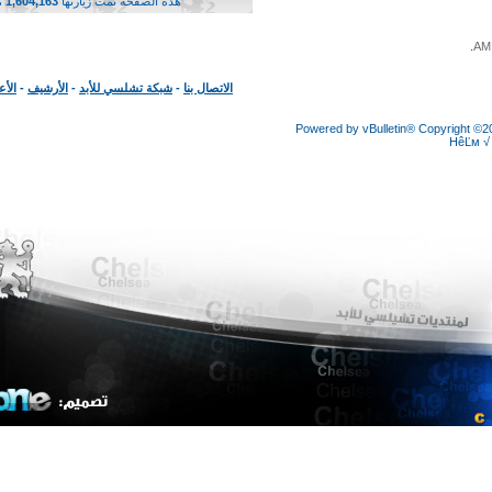
هذه الصفحة تمت زيارتها
1,604,163
مرة
الاتصال بنا
-
شبكة تشلسي للأبد
-
الأرشيف
-
الأعلى
Powered by vBulletin® Copyright
HêĽ