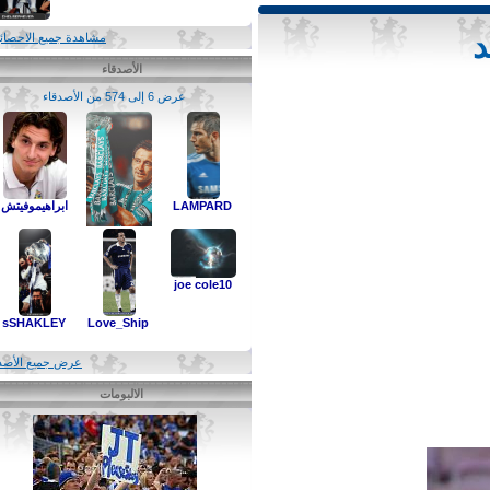
مشاهدة جميع الاحصائيات
الأصدقاء
عرض 6 إلى 574 من الأصدقاء
LAMPARD
ابراهيموفيتش
joe cole10
S-U-L-T-A-N
sSHAKLEY
Love_Ship
عرض جميع الأصدقاء
الالبومات