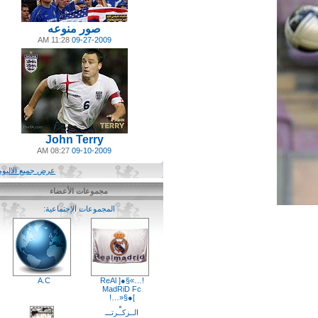
صور منوعه
11:28 AM
09-27-2009
John Terry
08:27 AM
09-10-2009
عرض جميع الالبومات
مجموعات الأعضاء
المجموعات الإجتماعية:
(6)
A.C
!…»§●[ ReAl
MadRiD Fc
]●§«…!
الــزكــرتـــ