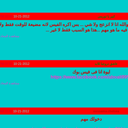
كبير يا توريس
10-21-2012
10:46 PM
لله انا لا انزعج ولا شي ... بس اكره الفيس لانه مضيعة للوقت فقط ولا
فيه ما هو مهم ...هذا هو السبب فقط لا غير ...
مشاهدة المحادث
عاشق دروجبا للابد
10-21-2012
07:51 PM
ايوة انا فى فيس بوك
https://www.facebook.com/aboali99
مشاهدة المحادث
11:41 AM
10-21-2012
oussama.chelsea
دخولك مهم