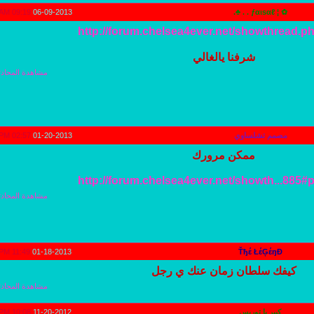
09:19 AM
06-09-2013
✿ ¦ ƒαιѕαℓ . . ♣.
http://forum.chelsea4ever.net/showthread.p
شرفنا يالغالي
مشاهدة المحادث
مصمم تشلساوي
01-20-2013
02:57 PM
ممكن مرورك
http://forum.chelsea4ever.net/showth...885
مشاهدة المحادث
11:49 PM
01-18-2013
Ťђέ ŁέĢέŋĐ
كيفك سلطان زمان عنك ي رجل
مشاهدة المحادث
كبير يا توريس
11-20-2012
10:08 PM