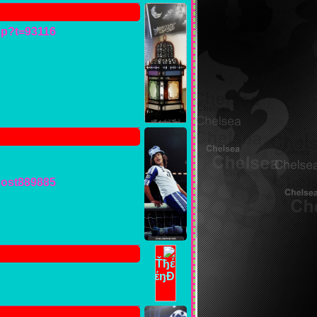
hp?t=93116
#post889885