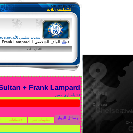
منتديات تشلسي للأبد chelsea4ever.net
الملف الشخصي لـ Sultan + Frank Lampard
التعليمـــات
Sultan + Frank Lampard
تشيلساوي مميز
رسائل الزوار
معلومات عني
الاحصائيات
ال