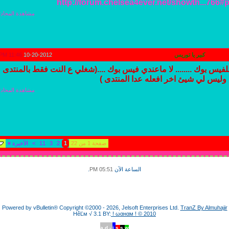
http://forum.chelsea4ever.net/showth...766
مشاهدة المحادث
كبير يا توريس
10-20-2012
11:46 PM
للفيس بوك ........ لا ماعندي فيس بوك ....(شغلي ع النت فقط بالمنتدى
وليس لي شيئ اخر افعله عدا المنتدى )
مشاهدة المحادث
صفحة 1 من 22
1
2
3
11
>
الأخيرة
»
الساعة الآن
05:51 PM
.
Powered by vBulletin® Copyright ©2000 - 2026, Jelsoft Enterprises Ltd.
TranZ By Almuhajir
HêĽм √ 3.1 BY:
! ωαнαм ! © 2010
a.d -
i.
s.
s.
w