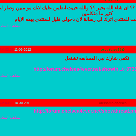
؟؟ ان شاء الله بخير ؟؟ والله حبيت اتطمن عليك لانك مو مبين وصار لنا
كثير ما متكلمين
 للمنتدى اترك لي رسالة لان دخولي قليل للمنتدى بهذه الايام
مشاهدة المحادث
03:07 PM
11-06-2012
✿ ¦ ƒαιѕαℓ . . ♣.
تكفى شارك نبي المسابقه تشتعل
http://forum.chelsea4ever.net/showth...t=8
مشاهدة المحادث
03:23 AM
10-30-2012
oussama.chelsea
http://forum.chelsea4ever.net/showthread.p
مشاهدة المحادث