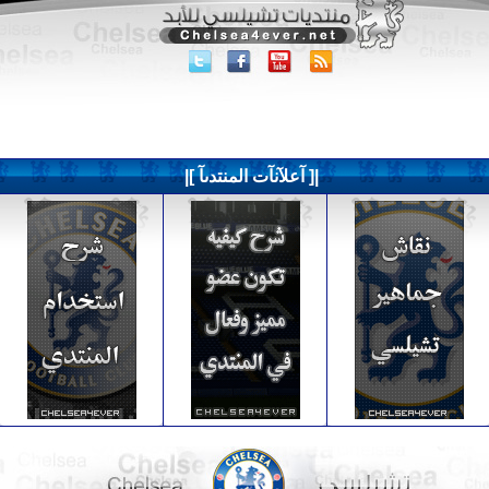
|[ آعلآنآت المنتدىآ ]|