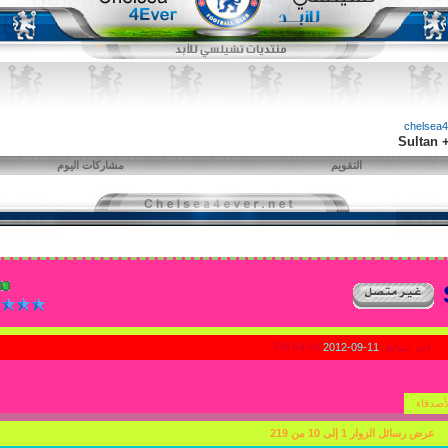
التقويم
مشاركات اليوم
آخر نشاط:
11-09-2012
04:49 PM
أصدقاء
عرض رسائل الزوار 1 إلى
10
من
219