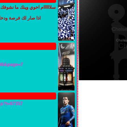
سلاااااام اخوي وينك ما نشوفك 
اذا صار لك فرصة ودخلت
7366&page=7
hp?t=87357