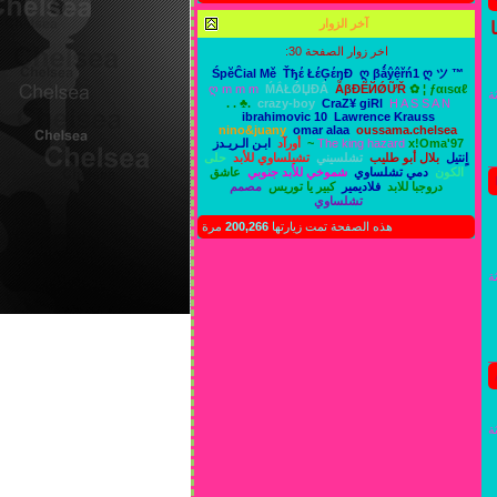
آخر الزوار
اخر زوار الصفحة 30:
ŚpĕĈial Mě
Ťђέ ŁέĢέŋĐ
ღ βǻŷệřń1 ღ ツ ™
ღ m m m
ḾẮŁǾЏĐẮ
ẪβĐẼЙǾỮŘ
✿ ¦ ƒαιѕαℓ
ة
. . ♣.
crazy-boy
CraZ¥ giRl
H A S S A N
ibrahimovic 10
Lawrence Krauss
nino&juany
omar alaa
oussama.chelsea
x!Oma'97~
The king hazard
أورآد
ابـن الـريـدز
اٍنتيل
بلال أبو طليب
تشلسيني
تشيلساوي للأبد
حلى
الكون
دمي تشلساوي
شموخي للأبد جنوبي
عاشق
دروجبا للابد
فلاديمير
كبير يا توريس
مصمم
تشلساوي
هذه الصفحة تمت زيارتها
200,266
مرة
ة
ة