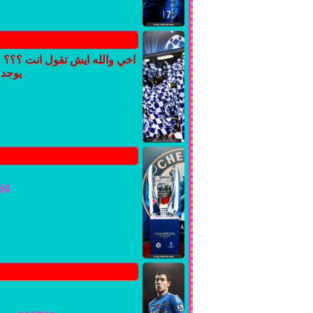
اخي والله ايش تقول انت ؟؟؟ وا
يوجد 
54