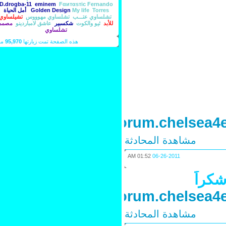
D.drogba-11
eminem
Fαитαѕтic
Fernando
Torres‏
My life
Golden Design
أمل الحياة
تشلساوي عتـــب
تشلساوي مهوووس
تشيلساوي
للأبد
ثيو والكوت
شكسبير
عاشق لامباردينو
مصمم
تشلساوي
هذه الصفحة تمت زيارتها
95,970
مرة
http://forum.chelse
مشاهدة المحادثة
01:52 AM
06-26-2011
راً
http://forum.chelse
مشاهدة المحادثة