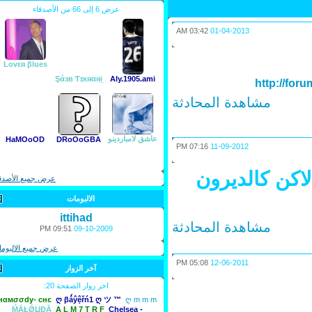
عرض 6 إلى 66 من الأصدقاء
03:42 AM
01-04-2013
Lovεя βlues
Şάзв Ƭɪκяαяi̲
Aly.1905.ami
http://
مشاهدة المحادثة
عاشق لامباردينو
HaMOoOD
DRoOoGBA
07:16 PM
11-09-2012
اكن كالديرون
عرض جميع الأصدقاء
الالبومات
ittihad
مشاهدة المحادثة
09:51 PM
09-10-2009
عرض جميع الالبومات
05:08 PM
12-06-2011
آخر الزوار
اخر زوار الصفحة 20:
нαмσσdy- cнє
ღ βǻŷệřń1 ღ ツ ™
ღ m m m
ḾẮŁǾЏĐẮ
A L M 7 T R F
Chelsea -