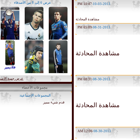
عرض 6 إلى 8 من الأصدقاء
10:47 PM
10-03-2013
مشاهدة المحادثة
05:09 PM
08-31-2013
مشاهدة المحادثة
oussama.chelsea
Mr.Zezo
تشيلساوي للأبد
فلاديمير
عرض جميع الأصدقاء
08:31 PM
08-30-2013
مجموعات الأعضاء
nino&juany
دمي تشلساوي
المجموعات الإجتماعية:
(1)
قدم شيء مميز
مشاهدة المحادثة
12:06 AM
08-30-2013