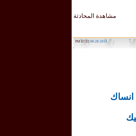
مشاهدة المحادثة
07:32 PM
08-28-2013
انساك