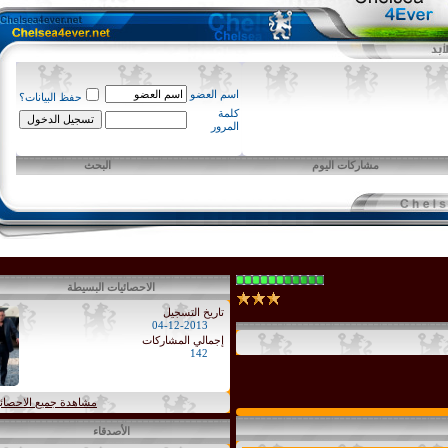
اسم العضو
حفظ البيانات؟
كلمة
المرور
مشاركات اليوم
البحث
الاحصائيات البسيطة
تاريخ التسجيل
04-12-2013
إجمالي المشاركات
142
مشاهدة جميع الاحصائيات
الأصدقاء