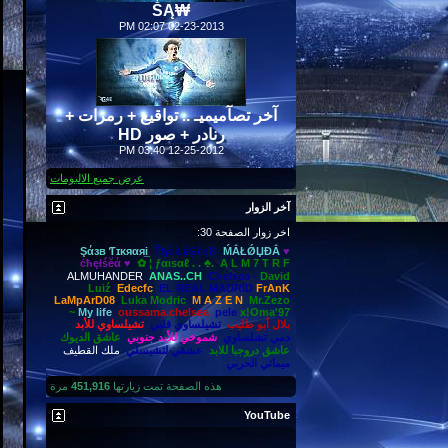
₩ṦĄ
02:07 PM
02-23-2013
آخر تصآميميـ .. تواقيع + رمزات +
رنادر + صور HD
03:40 PM
12-25-2012
عرض جميع الالبومات
آخر الزوار
اخر زوار الصفحة 30:
Şάзв Ƭɪκяαяi̲
Ťђέ ŁέĢέŋĐ
ḾẮŁǾЏĐẮ
♥
ċћęłśĕά ♥
✿ ¦ ƒαιѕαℓ . . ♣.
A L M 7 T R F
ALMUHANDER
ANAS..CH
Chelsea -
David
Luiź
Edecfc
EL REAL MADRID
FrAnK
LaMpArD08
Luka Modric
M A Z E N
Mr.Zezo
My life
oussama.chelsea
pele
x!Oma'97~
بلال أبو طليب
تشيلساوي قلبي
تشيلساوي للأبد
دمي تشلساوي
شموخي للأبد جنوبي
عاشق الديوك
عاشق دروجبا للابد
عشقي لتشيسلي
ملك القطيف
ميماتي الحربي
هذه الصفحة تمت زيارتها
451,916
مرة
YouTube