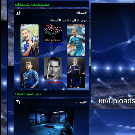
مشاهدة جميع الاحصائيات
الأصدقاء
عرض 6 إلى 46 من الأصدقاء
{special one}
ابوكمال (الحكيم)
ღ m m m
Σωκράτης
عرض جميع الأصدقاء
الالبومات
oussama.chelsea
ZOOZ