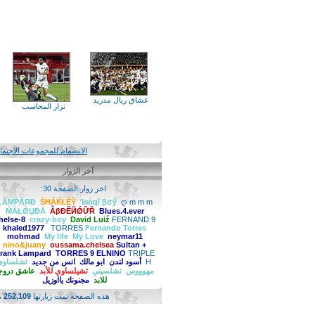
عشاق ريال مدريد
نزار المحاسب
الانضمام للمجموعات الاجتماعية
آخر الزوار
اخر زوار الصفحة 30:
ŁĂṀṖĂЯĐ
ŜĦẤЌŁỀŶ
Ίяάqĩ βσŷ
ღ m m m
ḾẮŁǾЏĐẮ
ẪβĐẼЙǾỮŘ
Blues.4.ever
chelse-8
crazy-boy
David Luiź
FERNAND 9
Fernando Torres‏
TORRES
khaled1977
mohmad
My life
My Love
neymar11
nino&juany
oussama.chelsea
Sultan +
Frank Lampard
TORRES 9 ELNINO
TRIPLE
H
أسود لندن
ابو مالك
انس من جديد
تشلساوي
مهوووس
تشلسيني
تشيلساوي للأبد
عاشق دروجبا
للابد
مجنونك يااوزيل
هذه الصفحة تمت زيارتها
252,109
مرة