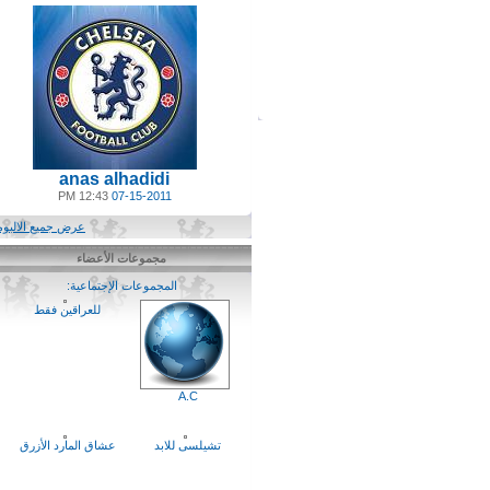
anas alhadidi
12:43 PM
07-15-2011
عرض جميع الالبومات
مجموعات الأعضاء
المجموعات الإجتماعية:
(6)
للعراقين فقط
A.C
تشيلسى للابد
عشاق المارد الأزرق