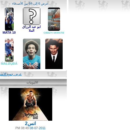
عرض 6 إلى 64 من الأصدقاء
ابو عبد الرزاق
الملا
MATA 10
ḾẮŁǾЏĐẮ
عرض جميع الأصدقاء
الالبومات
Ίяάqĩ βσŷ
تشلسيني
انس2
08:49 PM
08-07-2011