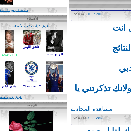
مشاهدة جميع الاحصائيات
08:41 PM
07-02-2013
الأصدقاء
انت
عرض 6 إلى 47 من الأصدقاء
ائج
عاشق الليفر
البرنسomar
ANAS..CH
ي
ك تذكرتني يا
**Lampard**
متدور البلوز
عرض جميع الأصدقاء
الالبومات
مشاهدة المحادثة
تشيلساوي للأبد
03:13 AM
06-01-2013