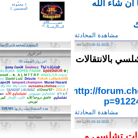
ان شاء الله
{: مجموعة
المصممين :}
عشـــــــــآآآآق
البـــآآآرشـــآآ..^^
مشاهدة المحادثة
05-31-2013
10:10 AM
الانضمام للمجموعات الاجتماعية
آخر الزوار
ي بالانتقالات
اخر زوار الصفحة 30:
ģαяy ćαнίłł
šαη¢нєz
Ťђέ ŁέĢέŋĐ
ḾẮŁǾЏĐẮ
ṦỞṖĔŖ ḞЯẪŇЌ
ẪβĐẼЙǾỮŘ
✿ ¦
ƒαιѕαℓ . . ♣.
A L M 7 T R F
ANAS..CH
crazy-
boy
David Luiź
Drizzle
FrAnK LaMpArD08
kapo26
lampard.champion
Murad Hazard
My life
My Love
oussama.chelsea
pєτя
http://forum
сєсн
S&A&I&F L&U&I&Z
x!Oma'97~
ZOLA
ƒ
ą ħ ą ḋ
تشلساوي مهوووس
تشيلساوي للأبد
دمي
تشلساوي
عاشق دروجبا للابد
قلوب للإيجار
كبير يا
p=912
توريس
هذه الصفحة تمت زيارتها
299,981
مرة
مشاهدة المحادثة
YouTube
12:01 AM
03-10-2013
ات تشلسي و