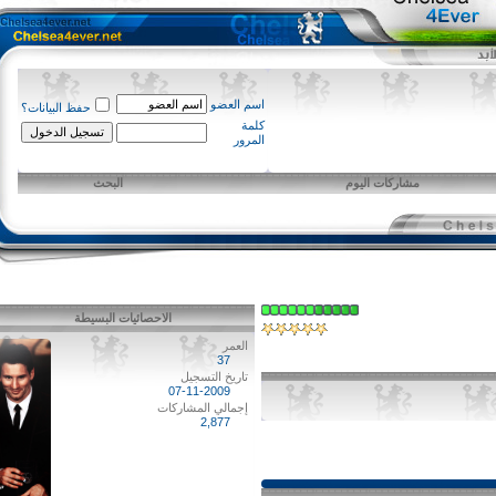
اسم العضو
حفظ البيانات؟
كلمة
المرور
مشاركات اليوم
البحث
الاحصائيات البسيطة
العمر
37
تاريخ التسجيل
07-11-2009
إجمالي المشاركات
2,877