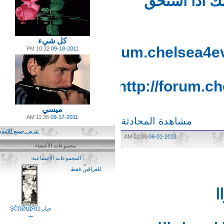
 اذا استحق
كل شيء
http://forum.chelsea
10:32 PM
09-18-2011
http://forum
ميسي
11:36 AM
09-17-2011
مشاهدة المحادثة
عرض جميع الالبومات
02:48 AM
06-01-2013
مجموعات الأعضاء
المجموعات الإجتماعية:
(4)
للعراقين فقط
حبايـ ŞĈΏǾtДЯ11
ـبـ