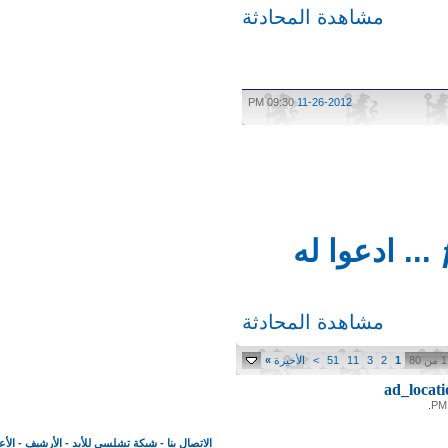
مشاهدة المحادثة
09:30 PM
11-26-2012
 اخ مشرفنا الغالي ƒ ą ħ ą ḋ ... ادعوا له
مشاهدة المحادثة
1
2
3
11
51
>
الأخيرة
»
ad_loc
الاتصال بنا
-
شبكة تشلسي للأبد
-
الأرشيف
-
الأعلى