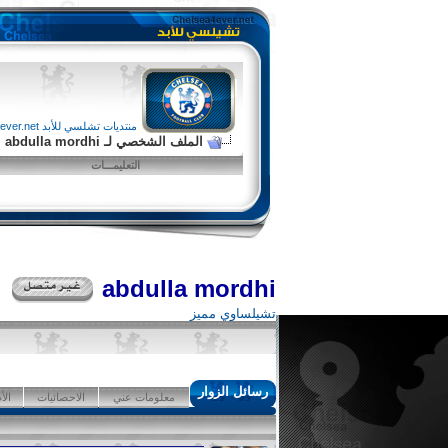
منتديات تشلسي للأبد chelsea4ever.net
الملف الشخصي لـ abdulla mordhi
التعليمـــات
abdulla mordhi
تشيلساوي مميز
رسائل الزوار
معلومات عني
الاحصائيات
الأ