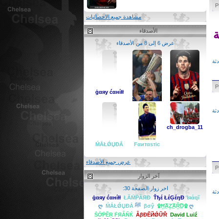
مشاهدة جميع الاحصائيات
ة
الأصدقاء
عرض 6 إلى 8 من الأصدقاء
ثة
ģαяy ćαнίłł
ثة
ch_drogba_11
iL MeSSi
بلال أبو طليب
ḾẮŁǾЏĐẮ
Fαитαѕтic
عرض جميع الأصدقاء
آخر الزوار
اخر زوار الصفحة 30:
ثة
ģαяy ćαнίłł
ŁĂṀṖĂЯĐ
Ťђέ ŁέĢέŋĐ
Ίяάqĩ
ღ ﷺ ღ
۩Ħ̫͢͡AZ̫͢͡AŘ̫͢͡D۩
βσŷ
ḾẮŁǾЏĐẮ
ṦỞṖĔŖ ḞЯẪŇЌ
ẪβĐẼЙǾỮŘ
David Luiź