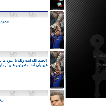
صحيح ك
الحمد الله انت ولله يا عبود م
غير يلي احنا متعودين عليها ز
|.. ر