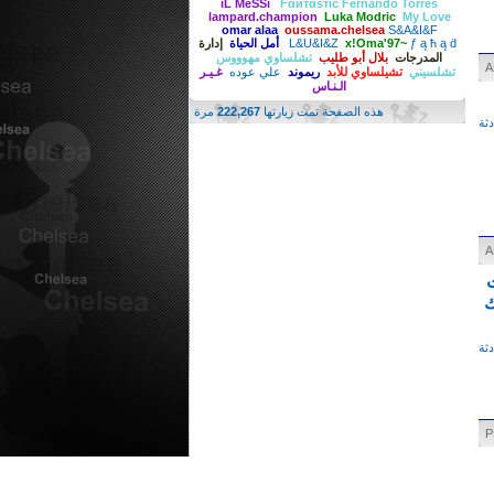
Fernando Torres‏
Fαитαѕтic
iL MeSSi
lampard.champion
Luka Modric
My Love
omar alaa
oussama.chelsea
S&A&I&F
ƒ ą ħ ą ḋ
x!Oma'97~
L&U&I&Z
أمل الحياة
إدارة
المدرجات
بلال أبو طليب
تشلساوي مهوووس
تشلسيني
تشيلساوي للأبد
ريموند
علي عوده
غـيـر
الـنـاس
هذه الصفحة تمت زيارتها
222,267
مرة
ثة
ت
ك
ثة