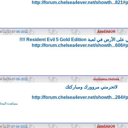
http://forum.chelsea4ever.net/showth...821
12:12 PM
07-06-2012
ẪβĐẼЙǾỮŘ
لعبة Resident Evil 5 Gold Edition !!!!
http://forum.chelsea4ever.net/showth...606
04:34 AM
07-05-2012
oussama.chelsea
لاتحرمني مروورك ومباركتك
http://forum.chelsea4ever.net/showth...284
مشاهدة المحاد
11:27 PM
07-04-2012
ẪβĐẼЙǾỮŘ