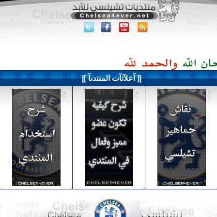
|[ آعلآنآت المنتدىآ ]|