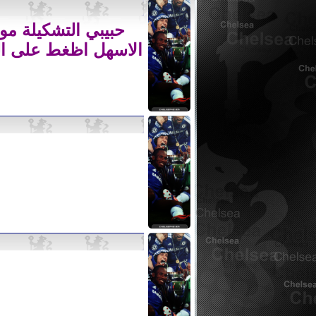
حبي
بي التشكيلة مو
الاسهل اظغط على الر