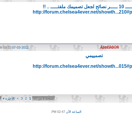
ميمك ملفتـــــ .. !!
http://forum.chelsea4ever.net/showth...210
09:32 PM
07-03-2012
ẪβĐẼЙǾỮŘ
تصمييمي
http://forum.chelsea4ever.net/showth...015
صفحة 1 من 11
1
2
3
>
الأخيرة
»
الساعة الآن
02:47 PM
.