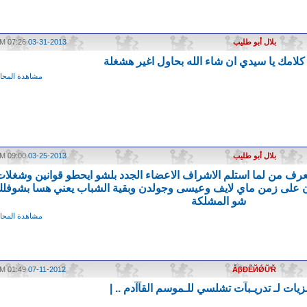
بلال أبو طليب
03-31-2013
07:26 AM
لامك يا سيدي ان شاء الله بحاول اغير هشغلة
مشاهدة المحاد
بلال أبو طليب
03-25-2013
09:00 AM
ا بعرف من لما استلم الاشراف الاعضاء الجدد بلشو ايحطو قوانين وشغلا
مان على زمن ماي لايف وعيسى وجولدن وبقية الشباب يعني هسا بشوفل
شو المشلكة
مشاهدة المحاد
01:49 PM
07-11-2012
ẪβĐẼЙǾỮŘ
مزيات لـ تدريـبآت تشلسي للـموسم القآآدم .. |