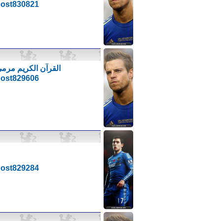
#post830821
القرآن الكريم مرمي على الأرض في 
#post829606
#post829284