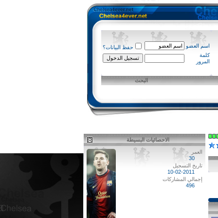
اسم العضو
حفظ البيانات؟
كلمة
المرور
البحث
الاحصائيات البسيطة
العمر
30
تاريخ التسجيل
10-02-2011
إجمالي المشاركات
496