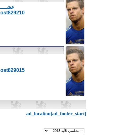
عشـــــــــ 10 ـــــر نصائح لجعل تص
#post829210
#post829015
ad_location[ad_footer_start]