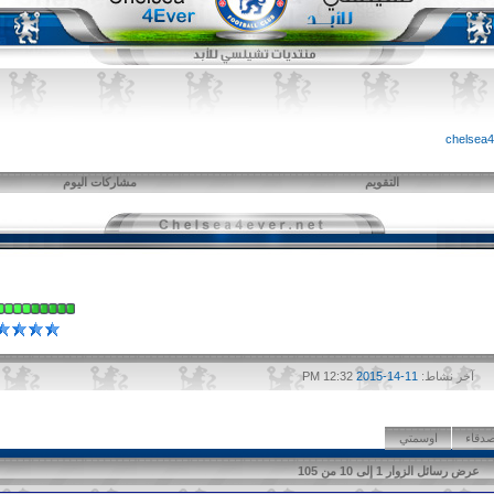
التقويم
مشاركات اليوم
آخر نشاط:
11-14-2015
12:32 PM
صدقاء
اوسمتي
عرض رسائل الزوار 1 إلى
10
من
105