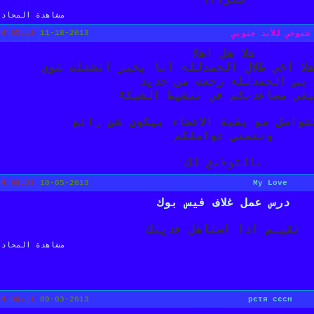
شكرااا
مشاهدة المحادث
05:10 PM
11-18-2013
شموخي للأبد جنوبي
هلا هل اهلا
هلا اخي طلال الحمدلله انا بخير انشغلت شوي
بس الحمدلله رجعت من جديد
غى مساعدنكم في تنشيط الشبكة
تواصل مع بقية الاعضاء بيكون شئ رائع
ونتمنى تواصلكم
بالتوفيق لك
09:38 PM
10-05-2013
My Love
درس عمل غلاف فيس بوك
تقيـم اذا استاهل فديتك
مشاهدة المحادث
09:11 AM
09-03-2013
pєτя сєсн