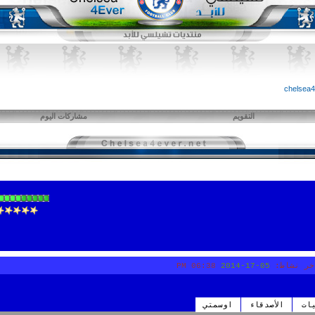
التقويم
مشاركات اليوم
خر نشاط:
05-17-2014
06:38 PM
يات
الأصدقاء
اوسمتي