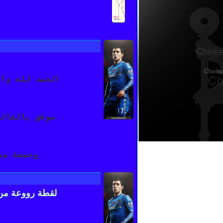
الحمد لله وال
موفق يالغالي
وجمعة مب
لقطة رووعة من 