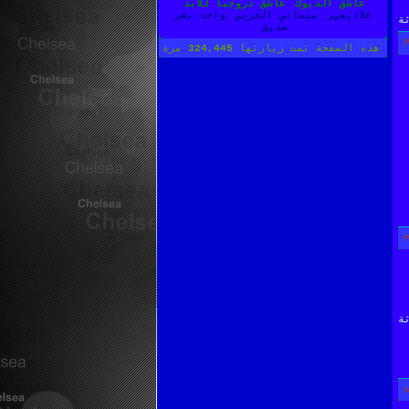
عاشق الديوك
عاشق دروجبا للابد
فلاديمير
ميماتي الحربي
واحد نفر
ة
صديق
هذه الصفحة تمت زيارتها
324,445
مرة
ة