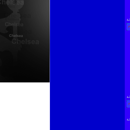
ة
ة
ة