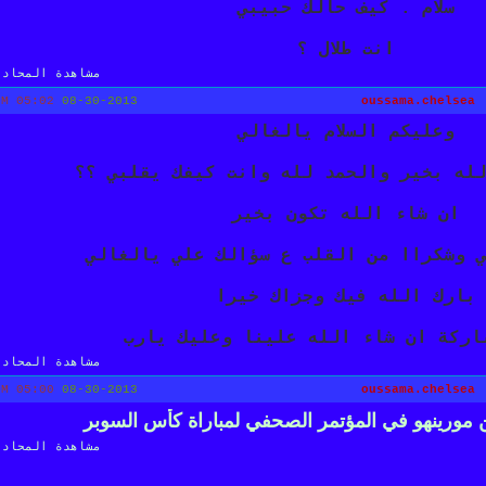
سلام . كيف حالك حبيبي
انت طلال ؟
مشاهدة المحادث
05:02 PM
08-30-2013
oussama.chelsea
وعليكم السلام يالغالي
له بخير والحمد لله وانت كيفك يقلبي ؟؟
ان شاء الله تكون بخير
 وشكراا من القلب ع سؤالك علي يالغالي
بارك الله فيك وجزاك خيرا
اركة ان شاء الله علينا وعليك يارب
مشاهدة المحادث
05:00 PM
08-30-2013
oussama.chelsea
مورينهو في المؤتمر الصحفي لمباراة كأس السوبر
مشاهدة المحادث