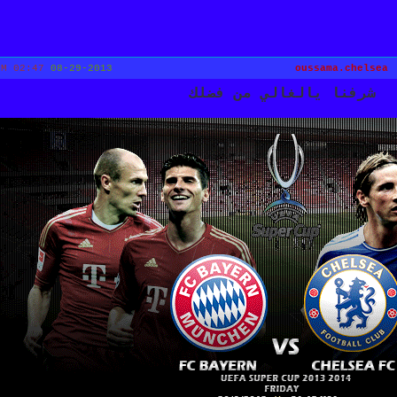
02:47 PM
08-29-2013
oussama.chelsea
شرفنا يالغالي من فضلك