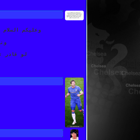
وعليكم السلام 
ونب
لو قادر ت