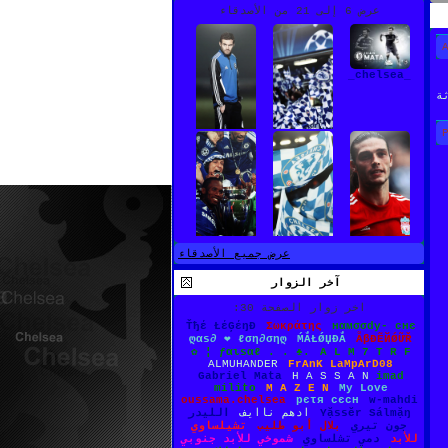
عرض 6 إلى 21 من الأصدقاء
_chelsea_
ة
nino&juany
كبير يا
توريس
عرض جميع الأصدقاء
آخر الزوار
S&A&I&F
H A S S A
تشلساوي
اخر زوار الصفحة 30:
L&U&I&Z
N
مهوووس
Ťђέ ŁέĢέŋĐ
Σωκράτης
нαмσσdy- cнє
ღαѕ∂ ❤ ℓση∂σηღ
ḾẮŁǾЏĐẮ
ẪβĐẼЙǾỮŘ
✿ ¦ ƒαιѕαℓ . . ♣.
A L M 7 T R F
ALMUHANDER
FrAnK LaMpArD08
Gabriel Mata
H A S S A N
imad
milito
M A Z E N
My Love
oussama.chelsea
pєτя сєсн
w-mahdi
Yặssĕr Sálmặŋ
ادهم ناايف
الليدر
جون تيري
بلال أبو طليب
تشيلساوي
للأبد
دمي تشلساوي
شموخي للأبد جنوبي