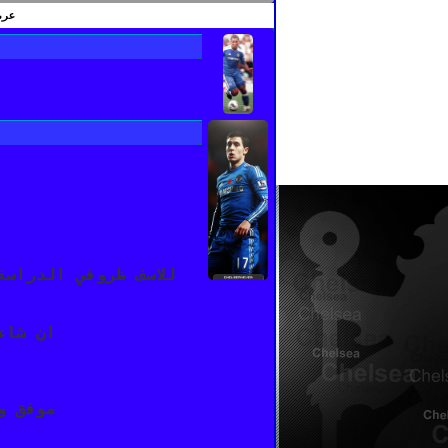
عرض
للاسف ظروفي الدراسة
ان شاء
و
موفق و