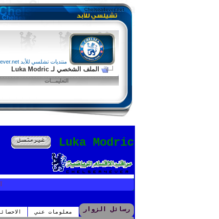
منتديات تشلسي للأبد chelsea4ever.net
الملف الشخصي لـ Luka Modric
التعليمـــات
Luka Modric
آ
رسائل الزوار
معلومات عني
الاحصائ