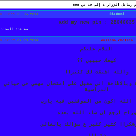
 رسائل الزوار 1 إلى
10
من
598
09:11 AM
03-05-2014
ḾẮŁǾЏĐẮ
add my new pin : 2B646635
مشاهدة المحادث
02:12 PM
02-13-2014
oussama.chelsea
السلام عليكم
كيفك حبيبي ؟؟
والله اشتقت لك كثيراا
 وبالاظافة اني مقبل على امتحان مهمي في حياتي
الدراسية
 الله اكون من الموفقين فيه يارب
راح ارجع ان شاء الله بعده
شكراا كثير كثير ع سؤالك يالغالي