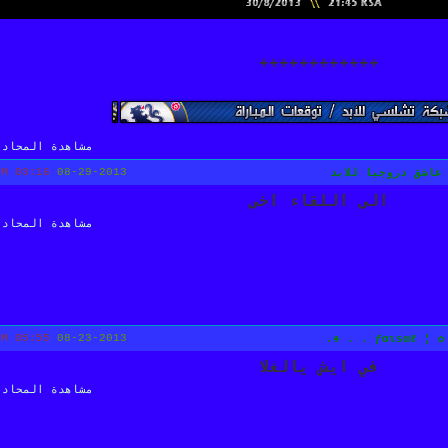
++++++++++++
مشاهدة المحادث
03:16 AM
08-29-2013
عاشق دروجبا للابد
الى اللقاء اخى
مشاهدة المحادث
05:55 AM
08-23-2013
✿ ¦ ƒαιѕαℓ . . ♣.
في ايش يالغلا
مشاهدة المحادث