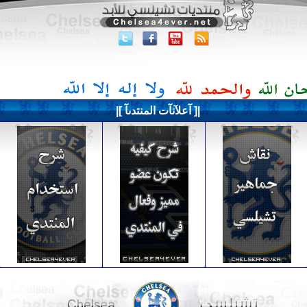
|[ آعلآنآت المنتدىآ ]|