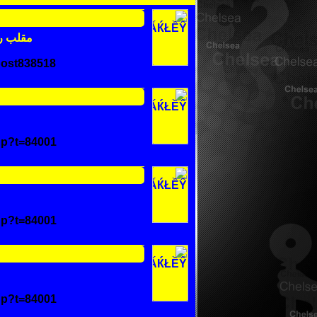
مقلب را
#post838518
hp?t=84001
hp?t=84001
hp?t=84001