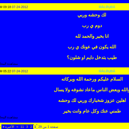
09:18 PM
07-24-2012
ḾẮŁǾЏĐẮ
لك وحشه وربي
دوم ي رب
انا بخير والحمد لله
الله يكون في عونك ي رب
طيب بتدخل دايم او شلون؟
مشاهدة المحاد
05:22 PM
07-24-2012
ḾẮŁǾЏĐẮ
السلام عليكم ورحمة الله وبركاته
الله وبعض الناس ماعاد نشوفه ولا يسال
اهلين عزوز شخبارك وربي لك وحشه
طمني عنك وكل عام وانت بخير
مشاهدة المحاد
صفحة 1 من 29
1
2
3
11
>
الأخيرة
»