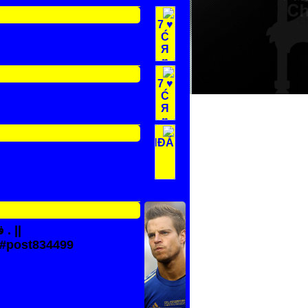
|| . 
9#post834499