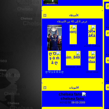
مشاهدة جميع الاحصائيات
الأصدقاء
عرض 6 إلى 40 من الأصدقاء
ثة
♪ пαпį
●ĎoЙ ЌàЌà●
ثة
تشيلساوي للأبد
ibrahim_849
ღ Ό ş ά ḿ â ღ
omar alaa
عرض جميع الأصدقاء
ثة
الالبومات
chelsea fans
02:50 AM
08-03-2009
ثة