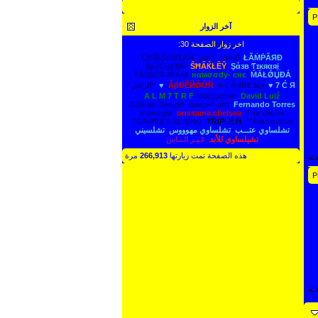
الانضمام للمجموعات الاجتماعية
آخر الزوار
اخر زوار الصفحة 30:
ĆĦỆŀŚãẂỲÅĤ
ģαяy ćαнίłł
ŁĂṀṖĂЯĐ
ŚpĕĈial Mě
ŜĦẤЌŁỀŶ
Şάзв Ƭɪκяαяi̲
ŶẤṤṤỀŔ ĬŘẨqĬ
нαмσσdy- cнє
ḾẮŁǾЏĐẮ
♥ 7 Ć Я ♥
♣ ζ ẨḏỈℓℓ อζ♣
ẪβĐẼЙǾỮŘ
"الراقي"
A L M 7 T R F
bojsooom
David Luiź
Fernando Torres‏
lamp-8-ard
Golden Design
manegar
oussama.chelsea
The Didier
TORRES 9 ELNINO
TRIPLE H
™Distinctive
تشلساوي عتـــب
تشلساوي مهوووس
تشلسيني
تشيلساوي للأبد
غـيـر الـنـاس
هذه الصفحة تمت زيارتها
266,913
مرة
ثة
ثة