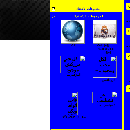
عرض جميع الالبومات
مجموعات الأعضاء
المجموعات الإجتماعية:
(6)
ثة
A.C
!…»§●[ ReAl
ثة
MadRiD Fc
]●§«…!
الــزكــرتـــ
الرومانسيهـ .. ~
ثة
تشيلسى للابد
حبايـ ŞĈΏǾtДЯ11
ـبـ