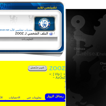
منتديات تشلسي للأبد chelsea4ever.net
الملف الشخصي لـ ZOOZ
التعليمـــات
ZOOZ
+: [ VIp ] :+
~
AzOoZ
رسائل الزوار
معلومات عني
الاحصائيات
الأ