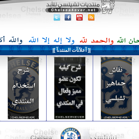
|[ آعلآنآت المنتدىآ ]|