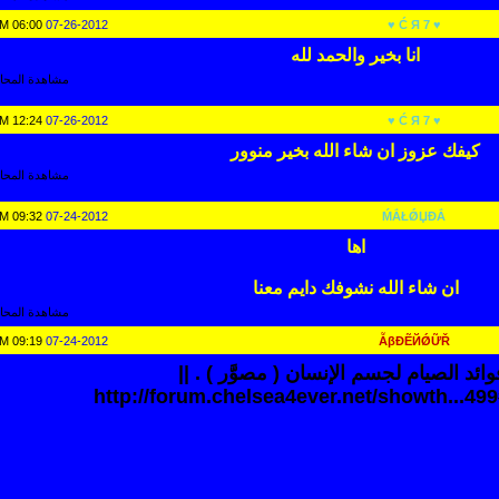
06:00 AM
07-26-2012
♥ 7 Ć Я ♥
انا بخير والحمد لله
مشاهدة المحاد
12:24 AM
07-26-2012
♥ 7 Ć Я ♥
كيفك عزوز ان شاء الله بخير منوور
مشاهدة المحاد
09:32 PM
07-24-2012
ḾẮŁǾЏĐẮ
اها
ان شاء الله نشوفك دايم معنا
مشاهدة المحاد
09:19 PM
07-24-2012
ẪβĐẼЙǾỮŘ
فوائد الصيام لجسم الإنسان ( مصوَّر ) . ||
http://forum.chelsea4ever.net/showth...49