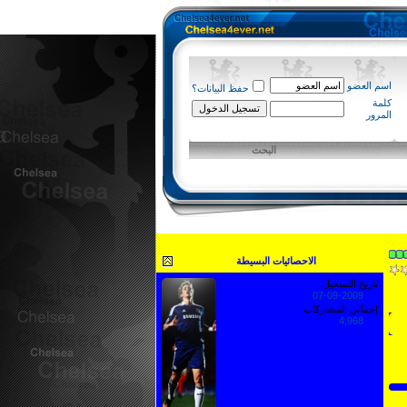
اسم العضو
حفظ البيانات؟
كلمة
المرور
البحث
الاحصائيات البسيطة
تاريخ التسجيل
07-09-2009
إجمالي المشاركات
4,968