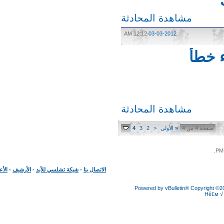
مشاهدة المحادثة
12:12 AM
03-03-2012
خطأ
مشاهدة المحادثة
صفحة 4 من 4
«
الأولى
<
2
3
4
الاتصال بنا
-
شبكة تشلسي للأبد
-
الأرشيف
-
الأعلى
Powered by vBulletin® Copyright
HêĽ