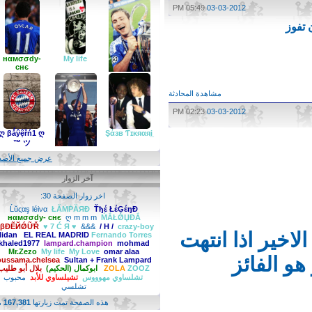
05:49 PM
03-03-2012
وز
нαмσσdy-
My life
cнє
مشاهدة المحادثة
02:23 PM
03-03-2012
ابوكمال (الحكيم)
ღ βǻŷệřń1 ღ
Şάзв Ƭɪκяαяi̲
ツ ™
عرض جميع الأصدقاء
آخر الزوار
تشيلساوي للأبد
اخر زوار الصفحة 30:
Ĺŭςαş léiνα
ŁĂṀṖĂЯĐ
Ťђέ ŁέĢέŋĐ
нαмσσdy- cнє
ღ m m m
ḾẮŁǾЏĐẮ
ẪβĐẼЙǾỮŘ
♥ 7 Ć Я ♥
&&&
/ H /
crazy-boy
خير اذا انتهت
Fernando Torres‏
EL REAL MADRID
Hidan
khaled1977
lampard.champion
mohmad
Mr.Zezo
My life
My Love
omar alaa
 الفائز
oussama.chelsea
Sultan + Frank Lampard
ZOOZ
ZOLA
ابوكمال (الحكيم)
بلال أبو طليب
تشلساوي مهوووس
تشيلساوي للأبد
محبوب
تشلسي
هذه الصفحة تمت زيارتها
167,381
مرة