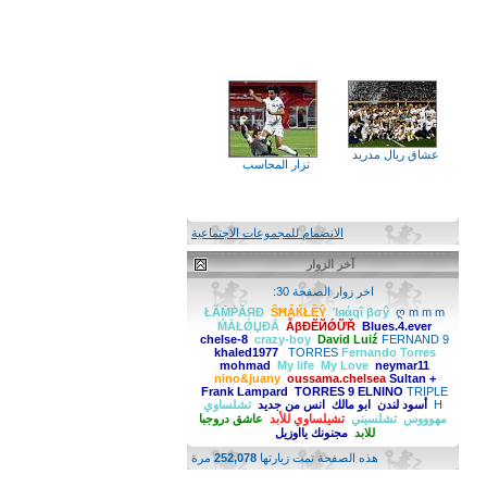
عشاق ريال مدريد
نزار المحاسب
الانضمام للمجموعات الاجتماعية
آخر الزوار
اخر زوار الصفحة 30:
ŁĂṀṖĂЯĐ
ŜĦẤЌŁỀŶ
Ίяάqĩ βσŷ
ღ m m m
ḾẮŁǾЏĐẮ
ẪβĐẼЙǾỮŘ
Blues.4.ever
chelse-8
crazy-boy
David Luiź
FERNAND 9
Fernando Torres‏
TORRES
khaled1977
mohmad
My life
My Love
neymar11
nino&juany
oussama.chelsea
Sultan +
Frank Lampard
TORRES 9 ELNINO
TRIPLE
H
أسود لندن
ابو مالك
انس من جديد
تشلساوي
مهوووس
تشلسيني
تشيلساوي للأبد
عاشق دروجبا
للابد
مجنونك يااوزيل
هذه الصفحة تمت زيارتها
252,078
مرة