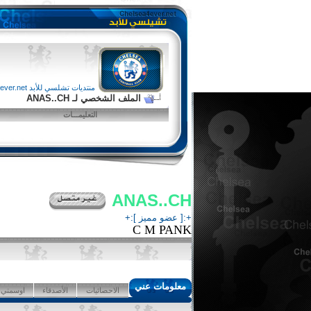
منتديات تشلسي للأبد chelsea4ever.net
الملف الشخصي لـ ANAS..CH
التعليمـــات
ANAS..CH
+:[ عضو مميز ]:+
C M PANK
معلومات عني
الاحصائيات
الأصدقاء
اوسمتي