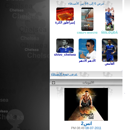
عرض 6 إلى 64 من الأصدقاء
إمبراطور الكرة
ḾẮŁǾЏĐẮ
shivo_chelsea
الادهم الادهم
الغامض
عرض جميع الأصدقاء
الالبومات
انس2
08:49 PM
08-07-2011