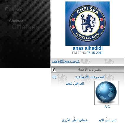
anas alhadidi
12:43 PM
07-15-2011
عرض جميع الالبومات
مجموعات الأعضاء
المجموعات الإجتماعية:
(6)
للعراقين فقط
A.C
تشيلسى للابد
عشاق المارد الأزرق