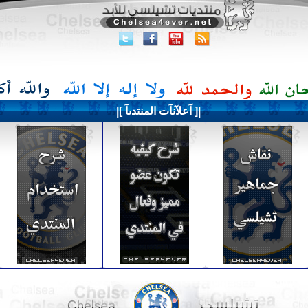
|[ آعلآنآت المنتدىآ ]|