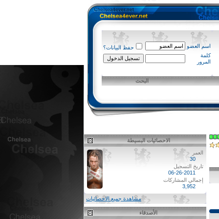
اسم العضو
حفظ البيانات؟
كلمة
المرور
البحث
الاحصائيات البسيطة
العمر
30
تاريخ التسجيل
06-26-2011
إجمالي المشاركات
3,952
مشاهدة جميع الاحصائيات
الأصدقاء