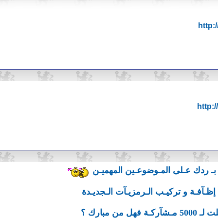
http:
http:
 بـ ردك عـلى المـوضوعـين المهميـن
 إظـآفـة و تركيـب الـرمزيـآت الـجديـدة
مـشآركـة فهل من مبارك ؟