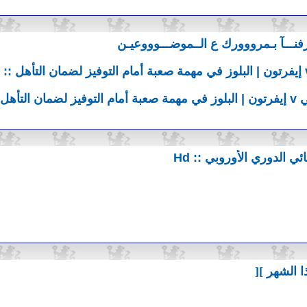
نـــآ بـمرووورك ع الــموضـــوووعيـن
التأهل
ائي الدوري الأوروبي :: Hd
هذا الشهر ][