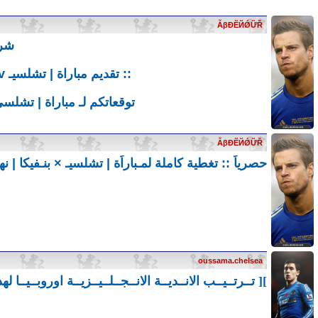
ẪβĐẼЙǾỮŘ
شرف
:: تقديم مباراة | تشلسيـ v إيفرتون | البلوز في مهمة صعبة أمام التوفيز لضمان التأهل ::
توقعاتكم لـ مباراة | تشلسي v إيفرتون | البلوز في مهمة صعبة أمام التوفيز لضمان 
ẪβĐẼЙǾỮŘ
حصرياً :: تغطية كاملة لمـباراَة | تشلسيـ × بنـفيكا | نه
oussama.chelsea
][ تــرتــيــب الانــديــة الانــجــلــيــزيــة اوروبــيــا ل