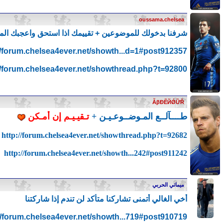
oussama.chelsea
شرفنا بدخولك للموضوعين + تقييمك اذا استحق واعجبك ال
//forum.chelsea4ever.net/showth...d=1#post912357
//forum.chelsea4ever.net/showthread.php?t=92800
ẪβĐẼЙǾỮŘ
طــــآلــع المـوضــوعـيـن +
تـقيـيـم إن أمـكن
http://forum.chelsea4ever.net/showthread.php?t=92682
http://forum.chelsea4ever.net/showth...242#post911242
ميماتي الحربي
أخي الغالي أتمنى تشاركنا متأكد لن تندم إذا شاركتنا
//forum.chelsea4ever.net/showth...719#post910719