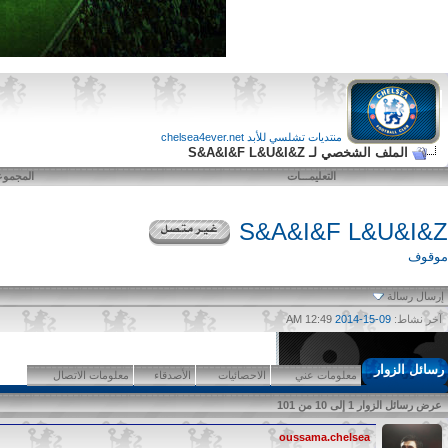
منتديات تشلسي للأبد chelsea4ever.net
الملف الشخصي لـ S&A&I&F L&U&I&Z
التعليمـــات
المجمو
S&A&I&F L&U&I&Z
موقوف
إرسال رسالة
آخر نشاط:
09-15-2014
12:49 AM
رسائل الزوار
معلومات عني
الاحصائيات
الأصدقاء
معلومات الاتصال
عرض رسائل الزوار 1 إلى
10
من
101
oussama.chelsea