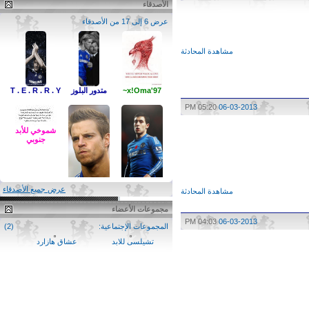
الأصدقاء
عرض 6 إلى 17 من الأصدقاء
مشاهدة المحادثة
x!Oma'97~
متدور البلوز
T . E . R . R . Y
05:20 PM
06-03-2013
شموخي للأبد
جنوبي
عرض جميع الأصدقاء
مشاهدة المحادثة
مجموعات الأعضاء
ẪβĐẼЙǾỮŘ
oussama.chelsea
04:03 PM
06-03-2013
المجموعات الإجتماعية:
(2)
تشيلسى للابد
عشاق هازارد