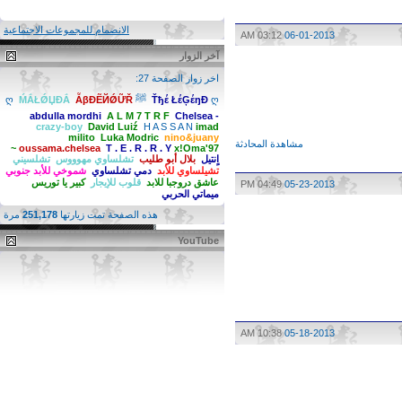
الانضمام للمجموعات الاجتماعية
03:12 AM
06-01-2013
آخر الزوار
اخر زوار الصفحة 27:
ღ ﷺ ღ
Ťђέ ŁέĢέŋĐ
ẪβĐẼЙǾỮŘ
ḾẮŁǾЏĐẮ
abdulla mordhi
A L M 7 T R F
Chelsea -
crazy-boy
David Luiź
H A S S A N
imad
milito
Luka Modric
nino&juany
مشاهدة المحادثة
oussama.chelsea
T . E . R . R . Y
x!Oma'97~
اٍنتيل
بلال أبو طليب
تشلساوي مهوووس
تشلسيني
تشيلساوي للأبد
دمي تشلساوي
شموخي للأبد جنوبي
عاشق دروجبا للابد
قلوب للإيجار
كبير يا توريس
04:49 PM
05-23-2013
ميماتي الحربي
هذه الصفحة تمت زيارتها
251,178
مرة
YouTube
10:38 AM
05-18-2013