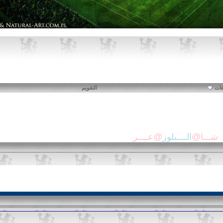
عات
التقويم
شـــا@
الــــبلوز
@عــــر