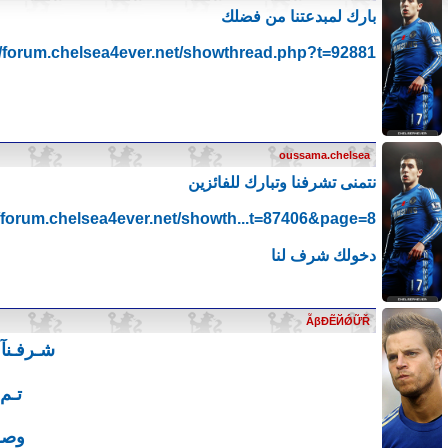
بارك لمبدعتنا من فضلك
//forum.chelsea4ever.net/showthread.php?t=92881
oussama.chelsea
نتمنى تشرفنا وتبارك للفائزين
//forum.chelsea4ever.net/showth...t=87406&page=8
دخولك شرف لنا
ẪβĐẼЙǾỮŘ
شـرفـنآ
تـم
وصلت لـ 5000 