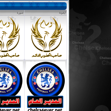
ايقونة
صورة