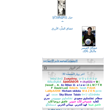
حبايـ ŞĈΏǾtДЯ11
ـبـ
عشاق المارد الأزرق
عشآإق القيصر
مآأيكل بآلآإك
الانضمام للمجموعات الاجتماعية
آخر الزوار
اخر زوار الصفحة 30:
Ίяάqĩ βσŷ
Σωκράτης
ღ Ό ş ά ḿ â ღ
ḾẮŁǾЏĐẮ
ẪβĐẼЙǾỮŘ
♥ ċћęłśĕά ♥
✿ ¦
ƒαιѕαℓ . . ♣.
Ac Milan 11
a l a w i
A L M 7 T R
F
David Luiź
Edecfc
farah
FrAnK
LaMpArD08
Hicham skikda
M A Z E N
pєτя
®»ツ ṩՇởǿŧดя
Talalx
Sky Bluse
сєсн
ابو
سطام
تشلساوي سعودي
تشلساوي مهوووس
سري
للغايه
شموخي للأبد جنوبي
عاشق دروجبا للابد
عاشق شيفا
فهد الحربي
ميماتي الحربي
مَـستلڪْع