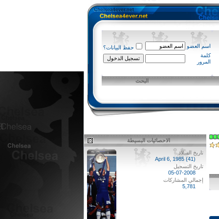
اسم العضو
حفظ البيانات؟
كلمة
المرور
البحث
الاحصائيات البسيطة
تاريخ الميلاد
April 6, 1985 (41)
تاريخ التسجيل
05-07-2008
إجمالي المشاركات
5,781