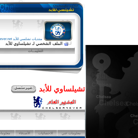
منتديات تشلسي للأبد chelsea4ever.net
الملف الشخصي لـ تشيلساوي للأبد
التعليمـــات
تشيلساوي للأبد
معلومات عني
الاحصائيات
الأصدقاء
معلومات