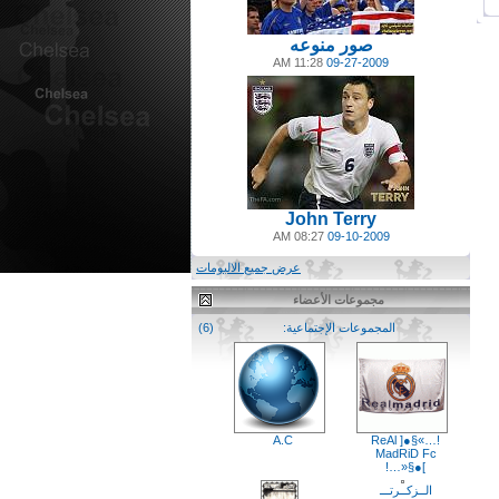
صور منوعه
11:28 AM
09-27-2009
John Terry
08:27 AM
09-10-2009
عرض جميع الالبومات
مجموعات الأعضاء
المجموعات الإجتماعية:
(6)
A.C
!…»§●[ ReAl
MadRiD Fc
]●§«…!
الــزكــرتـــ