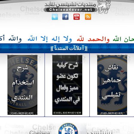
|[ آعلآنآت المنتدىآ ]|