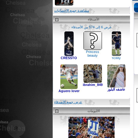
مشاهدة جميع الاحصائيات
الأصدقاء
عرض 6 إلى 574 من الأصدقاء
Princess
beauty
CRESSTO
тєяяу
ibrahim_849
عاشقه البلوز
Aguero lover
عرض جميع الأصدقاء
الالبومات