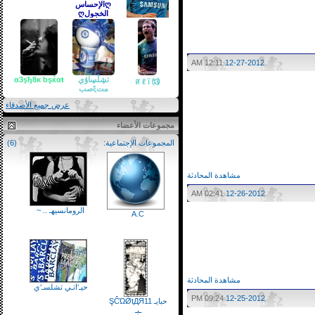
ღالإحساس
الخجولღ
Ĉzεcђ
12:11 AM
12-27-2012
تڜڷڛاۇي
α3şђ8ĸ bşќαŧ
⒀ ส ℓ ĩ
متξصب
عرض جميع الأصدقاء
مجموعات الأعضاء
المجموعات الإجتماعية:
(6)
مشاهدة المحادثة
02:41 AM
12-26-2012
الرومانسيهـ .. ~
A.C
مشاهدة المحادثة
حيـ‘اتـي تشلسـ‘ي
09:24 PM
12-25-2012
حبايـ ŞĈΏǾtДЯ11
ـبـ