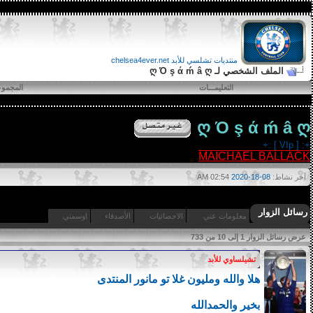
منتديات تشلسي للأبد chelsea4ever.net
الملف الشخصي لـ ღ Ό ş ά ḿ â ღ
التعليمـــات
المجمو
ღ Ό ş ά ḿ â ღ
+: [ VIp ] :+
MAICHAEL BALLACK
آخر نشاط:
08-18-2020
02:54 AM
رسائل الزوار
معلومات عني
الاحصائيات
الأصدقاء
اوسمتي
عرض رسائل الزوار 1 إلى
10
من
733
تشيلساوي للأبد
هلا والله ومليون غلا تو مانور المنتدى
بخير والحمدالله