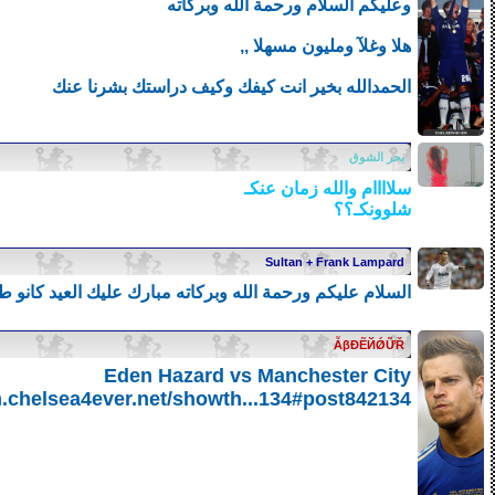
وعليكم السلام ورحمة الله وبركاته
هلا وغلآ ومليون مسهلا ,,
الحمدالله بخير انت كيفك وكيف دراستك بشرنا عنك
بحر الشوق
سلاااام والله زمان عنكـ
شلوونكـ؟؟
Sultan + Frank Lampard
السلام عليكم ورحمة الله وبركاته مبارك عليك العيد كانو ط
ẪβĐẼЙǾỮŘ
Eden Hazard vs Manchester City
m.chelsea4ever.net/showth...134#post842134