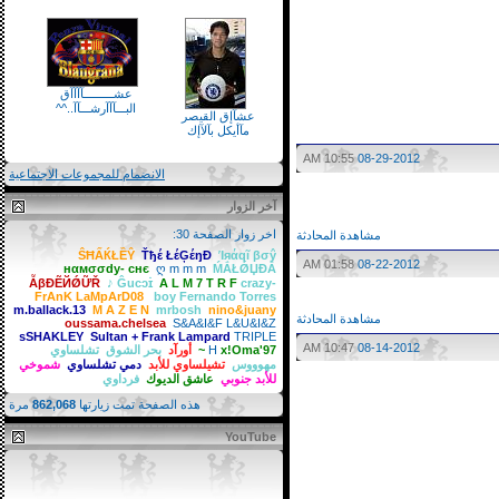
عشـــــــــآآآآق
البـــآآآرشـــآآ..^^
عشآإق القيصر
مآأيكل بآلآإك
10:55 AM
08-29-2012
الانضمام للمجموعات الاجتماعية
آخر الزوار
اخر زوار الصفحة 30:
مشاهدة المحادثة
ŜĦẤЌŁỀŶ
Ťђέ ŁέĢέŋĐ
Ίяάqĩ βσŷ
01:58 AM
08-22-2012
нαмσσdy- cнє
ღ m m m
ḾẮŁǾЏĐẮ
ẪβĐẼЙǾỮŘ
♪ Ĝucɔɪ̇
A L M 7 T R F
crazy-
Fernando Torres‏
boy
FrAnK LaMpArD08
m.ballack.13
M A Z E N
mrbosh
nino&juany
مشاهدة المحادثة
oussama.chelsea
S&A&I&F L&U&I&Z
sSHAKLEY
Sultan + Frank Lampard
TRIPLE
10:47 AM
08-14-2012
x!Oma'97~
H
أورآد
بحر الشوق
تشلساوي
مهوووس
تشيلساوي للأبد
دمي تشلساوي
شموخي
للأبد جنوبي
عاشق الديوك
فرداوي
هذه الصفحة تمت زيارتها
862,068
مرة
YouTube