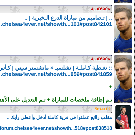
ẪβĐẼЙǾỮŘ
.. | تـصاميم من مباراة الدرع الـخيرية | ..
m.chelsea4ever.net/showth...101#post842101
ẪβĐẼЙǾỮŘ
:: تغـطية كـاملـة | تشلسيـ × مانشستر سيتي | كـأس ا
m.chelsea4ever.net/showth...859#post841859
+
تـم إظافة ملخصات للمباراة + تـم التعديل على الأه
ŜĦẤЌŁỀŶ
مقلب راائع عملتوا في قرية كاملة أدخل وأعطي رأيك ..
//forum.chelsea4ever.net/showth...518#post838518