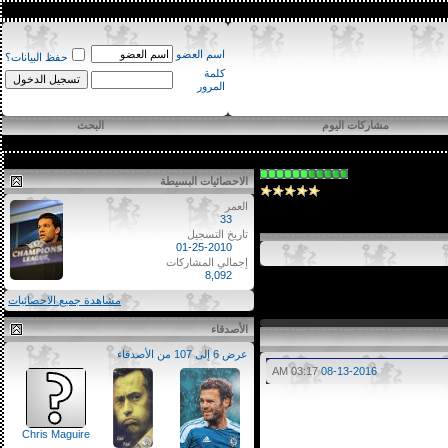
اسم العضو
حفظ البيانات؟
كلمة
المرور
مشاركات اليوم
البحث
الاحصائيات البسيطة
العمر
33
تاريخ التسجيل
01-25-2010
إجمالي المشاركات
8,092
مشاهدة جميع الاحصائيات
الأصدقاء
عرض 6 إلى 107 من الأصدقاء
03:17 AM
08-13-2016
Chris Maguire