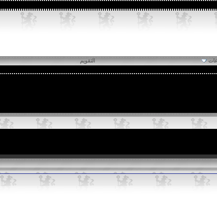
عات
التقويم